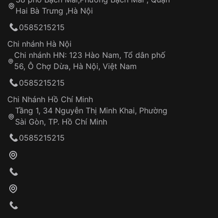
Tự ý sửa chữa
Hai Bà Trưng ,Hà Nội
Can thiệp tại các nơi không thuộc hệ
0585215215
thống VNLUX
Hotline: 0585 215 215
Chi nhánh Hà Nội
Chi nhánh HN: 123 Hào Nam, Tổ dân phố
Từ khóa SEO:
56, Ô Chợ Dừa, Hà Nội, Việt Nam
Hỗ trợ nhanh chóng – minh bạch
0585215215
Đảm bảo quyền lợi khách hàng
Đồng hành cùng khách hàng trong suốt quá
Chi Nhánh Hồ Chí Minh
trình sử dụng
Tầng 1, 34 Nguyễn Thị Minh Khai, Phường
Sài Gòn, TP. Hồ Chí Minh
Giao hàng tận nơi
0585215215
Khách hàng kiểm tra và thanh toán trực tiếp
cho nhân viên giao hàng
Xác nhận đơn hàng và thanh toán
VNLUX tiến hành giao hàng đến địa chỉ yêu
cầu