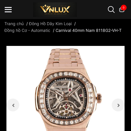
0
Trang chủ
/
Đông Hồ Dây Kim Loại
/
Đồng hồ Cơ - Automatic
/
Carnival 40mm Nam 8118G2-VH-T
Đồng hồ casio
đồng hồ G-Shock
đồng hồ Orient
...