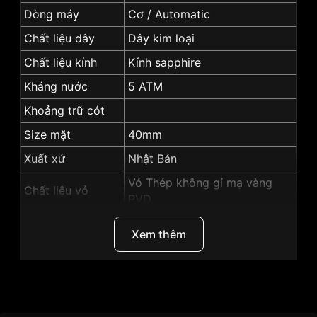
Dòng máy
Cơ / Automatic
Chất liệu dây
Dây kim loại
Chất liệu kính
Kính sapphire
Kháng nước
5 ATM
Khoảng trữ cót
Size mặt
40mm
Xuất xứ
Nhật Bản
Vỏ Thép không gỉ mạ vàng
Chất liệu vỏ
PVD
Hình dạng
Mặt tròn
Xem thêm
Màu vỏ
Vỏ Màu Vàng
Những sản phẩm tương tự
"Carnival 40mm Nam
8118G2-VH-T":
Thương Hiệu
Carnival