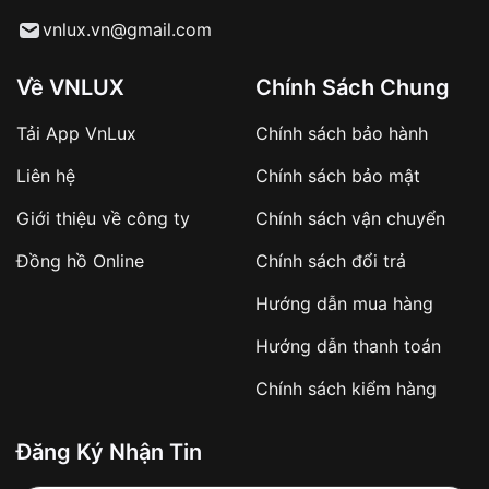
Từ khóa SEO:
vnlux.vn@gmail.com
Về VNLUX
Chính Sách Chung
Tải App VnLux
Chính sách bảo hành
Áp dụng với các đơn hàng giá trị cao hoặc
Liên hệ
Chính sách bảo mật
sản phẩm đặc biệt
Khách hàng cần
đặt cọc trước 10% giá trị đơn
Giới thiệu về công ty
Chính sách vận chuyển
hàng
Số tiền còn lại thanh toán khi nhận hàng hoặc
Đồng hồ Online
Chính sách đổi trả
theo thỏa thuận
Hướng dẫn mua hàng
Lợi ích của việc đặt cọc:
Hướng dẫn thanh toán
✔️ Đảm bảo xử lý đơn hàng nhanh chóng
Chính sách kiểm hàng
✔️ Hạn chế tình trạng hủy đơn không mong
muốn
Đăng Ký Nhận Tin
Từ khóa SEO: