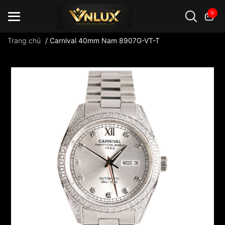
0
Trang chủ
/
Carnival 40mm Nam 8907G-VT-T
Đồng hồ casio
đồng hồ G-Shock
đồng hồ Orient
...