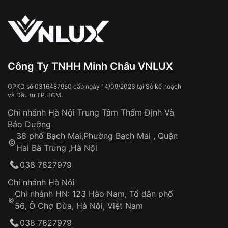
vận chuyển toàn quốc
Sử dụng sai cách như:
Từ khóa SEO:
Tiếp xúc với hóa chất, chất tẩy rửa
Đeo đồng hồ khi tắm nước nóng, xông
hơi
Đồng hồ bị hư hỏng do:
Công Ty TNHH Minh Châu VNLUX
Va đập, rơi vỡ
Thời gian vận chuyển trung bình:
Tai nạn hoặc tác động từ bên ngoài
3 – 5 ngày
GPKD số 0316487950 cấp ngày 14/09/2023 tại Sở kế hoạch
và Đầu tư TP.HCM.
làm việc
Hao mòn tự nhiên theo thời gian:
Áp dụng cho tất cả tỉnh thành trên toàn quốc
Dây đeo
Chi nhánh Hà Nội Trung Tâm Thẩm Định Và
Thời gian tính từ khi xác nhận đơn hàng thành
Vỏ đồng hồ
Bảo Dưỡng
công
Sản phẩm đã bị:
38 phố Bạch Mai,Phường Bạch Mai , Quận
Tự ý sửa chữa
Hai Bà Trưng ,Hà Nội
Can thiệp tại các nơi không thuộc hệ
038 7827979
thống VNLUX
Hotline: 0585 215 215
Chi nhánh Hà Nội
Chi nhánh HN: 123 Hào Nam, Tổ dân phố
Từ khóa SEO:
56, Ô Chợ Dừa, Hà Nội, Việt Nam
Hỗ trợ nhanh chóng – minh bạch
038 7827979
Đảm bảo quyền lợi khách hàng