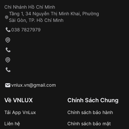
Đồng hành cùng khách hàng trong suốt quá
Chi Nhánh Hồ Chí Minh
trình sử dụng
Tầng 1, 34 Nguyễn Thị Minh Khai, Phường
Sài Gòn, TP. Hồ Chí Minh
Giao hàng tận nơi
038 7827979
Khách hàng kiểm tra và thanh toán trực tiếp
cho nhân viên giao hàng
Xác nhận đơn hàng và thanh toán
VNLUX tiến hành giao hàng đến địa chỉ yêu
cầu
Từ khóa SEO:
vnlux.vn@gmail.com
Về VNLUX
Chính Sách Chung
Tải App VnLux
Chính sách bảo hành
Áp dụng với các đơn hàng giá trị cao hoặc
Liên hệ
Chính sách bảo mật
sản phẩm đặc biệt