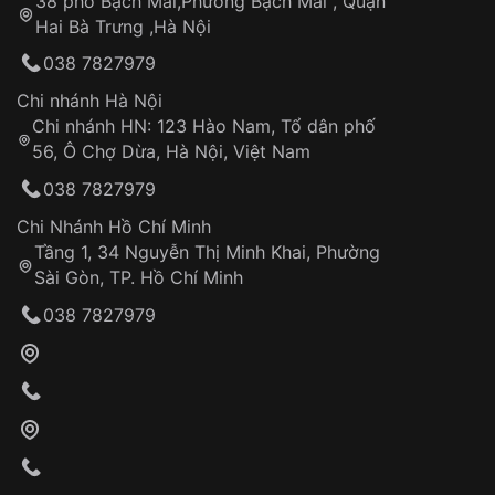
38 phố Bạch Mai,Phường Bạch Mai , Quận
Tự ý sửa chữa
Hai Bà Trưng ,Hà Nội
Can thiệp tại các nơi không thuộc hệ
038 7827979
thống VNLUX
Hotline: 0585 215 215
Chi nhánh Hà Nội
Chi nhánh HN: 123 Hào Nam, Tổ dân phố
Từ khóa SEO:
56, Ô Chợ Dừa, Hà Nội, Việt Nam
Hỗ trợ nhanh chóng – minh bạch
038 7827979
Đảm bảo quyền lợi khách hàng
Đồng hành cùng khách hàng trong suốt quá
Chi Nhánh Hồ Chí Minh
trình sử dụng
Tầng 1, 34 Nguyễn Thị Minh Khai, Phường
Sài Gòn, TP. Hồ Chí Minh
Giao hàng tận nơi
038 7827979
Khách hàng kiểm tra và thanh toán trực tiếp
cho nhân viên giao hàng
Xác nhận đơn hàng và thanh toán
VNLUX tiến hành giao hàng đến địa chỉ yêu
cầu