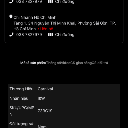
038 7827979
Chỉ đường
Chi Nhánh Hồ Chí Minh
Tầng 1, 34 Nguyễn Thị Minh Khai, Phường Sài Gòn, TP.
Hồ Chí Minh
Liên hệ
038 7827979
Chỉ đường
Mô tả sản phẩm
Thông số
Video
CS giao hàng
CS đổi trả
Thương Hiệu
Carnival
Nhãn hiệu
I&W
SKU/UPC/MP
733G19
N
Đối tượng sử
Nam