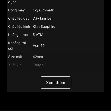
dụng
Dòng máy
Cơ/Automatic
Chất liệu dây
Dây kim loại
Chất liệu kính
Kính Sapphire
Kháng nước
5 ATM
Khoảng trữ
Hơn 42h
cót
Size mặt
42mm
Xuất xứ
Thụy Sĩ
Chất liệu vỏ
Vỏ Thép không gỉ 316L
Hình dạng
Mặt tròn
Xem thêm
Màu vỏ
Vỏ Màu Vàng Hồng
Phong cách
Sang trọng
Thương Hiệu
Carnival
Tính năng
Dạ quang, Giờ, phút, giây, Lịch ngày