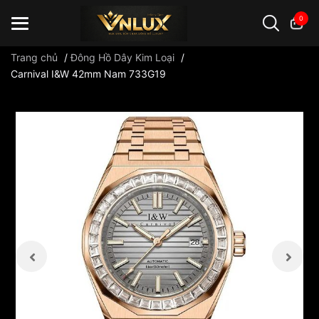
0
Trang chủ
/
Đông Hồ Dây Kim Loại
/
Carnival I&W 42mm Nam 733G19
Đồng hồ casio
đồng hồ G-Shock
đồng hồ Orient
...