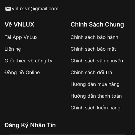
Từ khóa SEO:
vnlux.vn@gmail.com
Về VNLUX
Chính Sách Chung
Tải App VnLux
Chính sách bảo hành
Áp dụng với các đơn hàng giá trị cao hoặc
Liên hệ
Chính sách bảo mật
sản phẩm đặc biệt
Khách hàng cần
đặt cọc trước 10% giá trị đơn
Giới thiệu về công ty
Chính sách vận chuyển
hàng
Số tiền còn lại thanh toán khi nhận hàng hoặc
Đồng hồ Online
Chính sách đổi trả
theo thỏa thuận
Hướng dẫn mua hàng
Lợi ích của việc đặt cọc:
Hướng dẫn thanh toán
✔️ Đảm bảo xử lý đơn hàng nhanh chóng
Chính sách kiểm hàng
✔️ Hạn chế tình trạng hủy đơn không mong
muốn
Đăng Ký Nhận Tin
Từ khóa SEO: