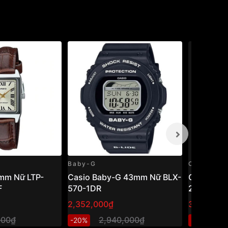
Baby-G
Casio
mm Nữ LTP-
Casio Baby-G 43mm Nữ BLX-
Casio Vi
F
570-1DR
24-7ELDF
2,352,000₫
384,000₫
000₫
2,940,000₫
4
-20%
-20%