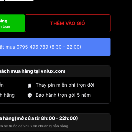
ping
THÊM VÀO GIỎ
h toán
đặt mua
0795 496 789
(8:30 - 22:00)
sách mua hàng tại vnlux.com
ển
Thay pin miễn phí trọn đời
h hãng
Bảo hành trọn gói 5 năm
a hàng(mở cửa từ 8h:00 - 22h:00)
iên hệ trước để vnlux.vn chuẩn bị sẵn hàng