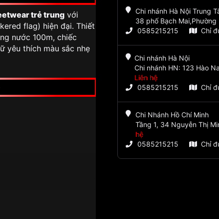
Chi nhánh Hà Nội Trung 
eetwear trẻ trung
với
38 phố Bạch Mai,Phường 
ered flag) hiện đại. Thiết
0585215215
Chỉ 
ống nước 100m, chiếc
nữ yêu thích màu sắc nhẹ
Chi nhánh Hà Nội
Chi nhánh HN: 123 Hào Na
Liên hệ
0585215215
Chỉ 
Chi Nhánh Hồ Chí Minh
Tầng 1, 34 Nguyễn Thị Mi
hệ
0585215215
Chỉ 