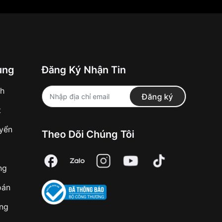
ung
Đăng Ký Nhận Tin
nh
Đăng ký
t
uyển
Theo Dõi Chúng Tôi
ng
oán
àng