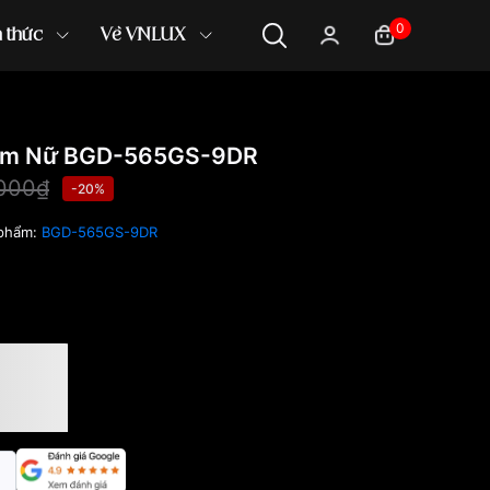
0
n thức
Về VNLUX
9mm Nữ BGD-565GS-9DR
,000₫
-20%
 phẩm:
BGD-565GS-9DR