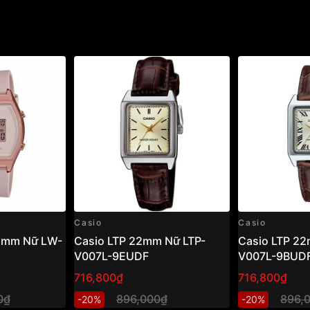
o các bạn nữ thích gam
hẹ, bền, chống nước 100
đa dụng để đeo mỗi ngày
9mm Nữ BGD-565GS-
Casio
Casio
35mm Nữ LW-
Casio LTP 22mm Nữ LTP-
Casio LTP 22
V007L-9EUDF
V007L-9BUD
716,800₫
716,800₫
0₫
896,000₫
896,
-20%
-20%