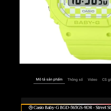
Mô tả sản phẩm
Thông số
Video
CS g
🕒 Casio Baby-G BGD-565GS-9DR – Street Sty