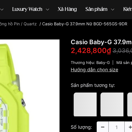
Luxury Watch
Xả Hàng
Sản phẩm
Kiế
ồng hồ Pin / Quartz
/
Casio Baby-G 37.9mm Nữ BGD-565GS-9DR
ồng hồ G-Shock
đồng hồ Orient
...
Casio Baby-G 37.
2,428,800₫
3,036
Thương hiệu:
Baby-G
|
Mã sản
Hướng dẫn chọn size
Sản phẩm tương tự:
Số lượng: