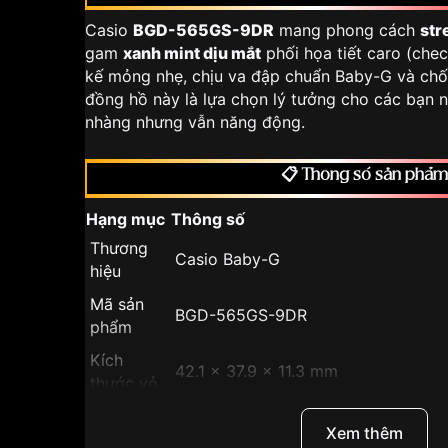
Casio
BGD-565GS-9DR
mang phong cách
str
gam
xanh mint dịu mắt
phối họa tiết caro (check
kế mỏng nhẹ, chịu va đập chuẩn Baby-G và ch
đồng hồ này là lựa chọn lý tưởng cho các bạn 
nhàng nhưng vẫn năng động.
📋 Thông số sản phẩm
Hạng mục
Thông số
Thương
Casio Baby-G
hiệu
Mã sản
BGD-565GS-9DR
phẩm
Kích
42.1 × 37.9 × 11.3 mm
thước vỏ
Trọng
Khoảng 30 g
Xem thêm
lượng