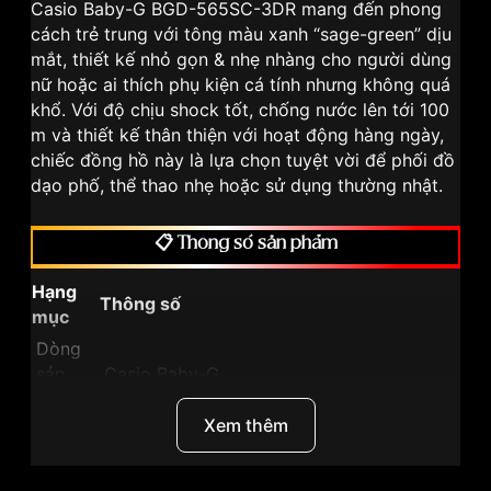
Casio Baby-G BGD-565SC-3DR mang đến phong
cách trẻ trung với tông màu xanh “sage-green” dịu
mắt, thiết kế nhỏ gọn & nhẹ nhàng cho người dùng
nữ hoặc ai thích phụ kiện cá tính nhưng không quá
khổ. Với độ chịu shock tốt, chống nước lên tới 100
m và thiết kế thân thiện với hoạt động hàng ngày,
chiếc đồng hồ này là lựa chọn tuyệt vời để phối đồ
dạo phố, thể thao nhẹ hoặc sử dụng thường nhật.
📋 Thông số sản phẩm
Hạng
Thông số
mục
Dòng
sản
Casio Baby-G
phẩm
Xem thêm
Mã
sản
BGD-565SC-3DR
phẩm