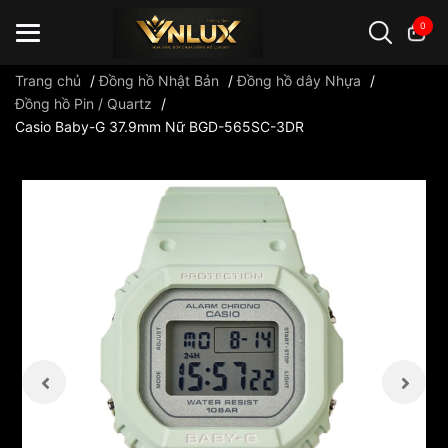
0
Trang chủ
/
Đồng hồ Nhật Bản
/
Đồng hồ dây Nhựa
/
Đồng hồ Pin / Quartz
/
Casio Baby-G 37.9mm Nữ BGD-565SC-3DR
Đồng hồ casio
đồng hồ G-Shock
đồng hồ Orient
...