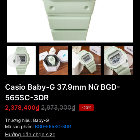
Casio Baby-G 37.9mm Nữ BGD-
565SC-3DR
2,973,000₫
2,378,400₫
-20%
Thương hiệu:
Baby-G
Mã sản phẩm:
BGD-565SC-3DR
Hướng dẫn chọn size