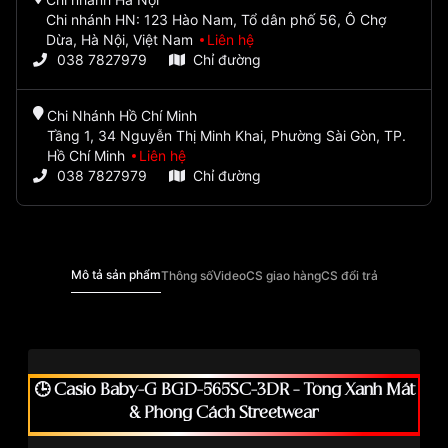
Chi nhánh HN: 123 Hào Nam, Tổ dân phố 56, Ô Chợ
Dừa, Hà Nội, Việt Nam
Liên hệ
038 7827979
Chỉ đường
Chi Nhánh Hồ Chí Minh
Tầng 1, 34 Nguyễn Thị Minh Khai, Phường Sài Gòn, TP.
Hồ Chí Minh
Liên hệ
038 7827979
Chỉ đường
Mô tả sản phẩm
Thông số
Video
CS giao hàng
CS đổi trả
🕒 Casio Baby-G BGD-565SC-3DR – Tông Xanh Mát
& Phong Cách Streetwear