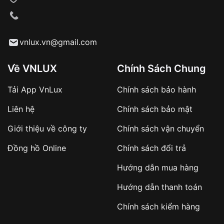
VNLUX tiến hành giao hàng đến địa chỉ yêu
cầu
Từ khóa SEO:
vnlux.vn@gmail.com
Về VNLUX
Chính Sách Chung
Tải App VnLux
Chính sách bảo hành
Áp dụng với các đơn hàng giá trị cao hoặc
Liên hệ
Chính sách bảo mật
sản phẩm đặc biệt
Khách hàng cần
đặt cọc trước 10% giá trị đơn
Giới thiệu về công ty
Chính sách vận chuyển
hàng
Số tiền còn lại thanh toán khi nhận hàng hoặc
Đồng hồ Online
Chính sách đổi trả
theo thỏa thuận
Hướng dẫn mua hàng
Lợi ích của việc đặt cọc:
Hướng dẫn thanh toán
✔️ Đảm bảo xử lý đơn hàng nhanh chóng
Chính sách kiểm hàng
✔️ Hạn chế tình trạng hủy đơn không mong
muốn