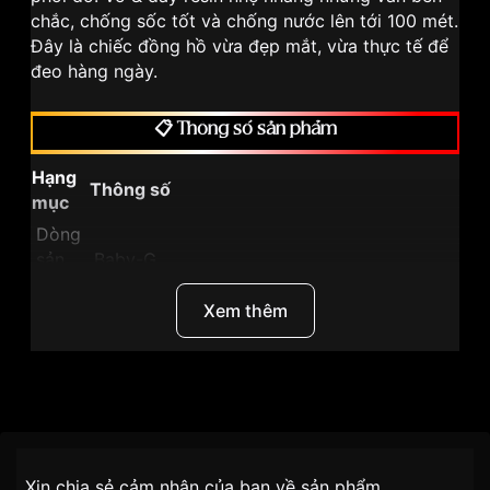
chắc, chống sốc tốt và chống nước lên tới 100 mét.
Đây là chiếc đồng hồ vừa đẹp mắt, vừa thực tế để
đeo hàng ngày.
📋 Thông số sản phẩm
Hạng
Thông số
mục
Dòng
sản
Baby-G
phẩm
Xem thêm
Mã
sản
BGD-565SJ-2DR
phẩm
Kích
Thương Hiệu
Casio
thướ
Dòng sản phẩm
Baby-G
c vỏ
Chính sách vận chuyển VNLUX
42.1 × 37.9 × 11.3 mm
(D ×
Xin chia sẻ cảm nhận của bạn về sản phẩm