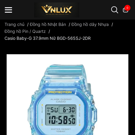
0
Trang chủ
/
Đồng hồ Nhật Bản
/
Đồng hồ dây Nhựa
/
Đồng hồ Pin / Quartz
/
Casio Baby-G 37.9mm Nữ BGD-565SJ-2DR
Đồng hồ casio
đồng hồ G-Shock
đồng hồ Orient
...