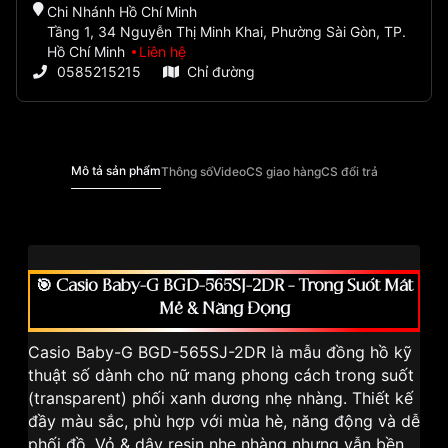
Chi Nhánh Hồ Chí Minh
Tầng 1, 34 Nguyễn Thị Minh Khai, Phường Sài Gòn, TP.
Hồ Chí Minh
Liên hệ
0585215215
Chỉ đường
Mô tả sản phẩm
Thông số
Video
CS giao hàng
CS đổi trả
🎯 Casio Baby-G BGD-565SJ-2DR – Trong Suốt Mát
Mẻ & Năng Động
Casio Baby-G BGD-565SJ-2DR là mẫu đồng hồ kỹ
thuật số dành cho nữ mang phong cách trong suốt
(transparent) phối xanh dương nhẹ nhàng. Thiết kế
đầy màu sắc, phù hợp với mùa hè, năng động và dễ
phối đồ. Vỏ & dây resin nhẹ nhàng nhưng vẫn bền