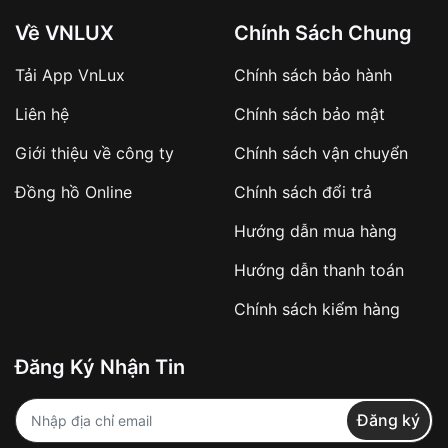
Về VNLUX
Chính Sách Chung
Tải App VnLux
Chính sách bảo hành
Áp dụng với các đơn hàng giá trị cao hoặc
Liên hệ
Chính sách bảo mật
sản phẩm đặc biệt
Khách hàng cần
đặt cọc trước 10% giá trị đơn
Giới thiệu về công ty
Chính sách vận chuyển
hàng
Số tiền còn lại thanh toán khi nhận hàng hoặc
Đồng hồ Online
Chính sách đổi trả
theo thỏa thuận
Hướng dẫn mua hàng
Lợi ích của việc đặt cọc:
Hướng dẫn thanh toán
✔️ Đảm bảo xử lý đơn hàng nhanh chóng
Chính sách kiểm hàng
✔️ Hạn chế tình trạng hủy đơn không mong
muốn
Đăng Ký Nhận Tin
Từ khóa SEO:
Đăng ký