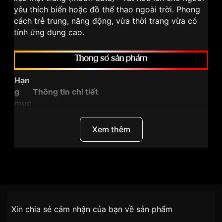
yêu thích biển hoặc đồ thể thao ngoài trời. Phong
cách trẻ trung, năng động, vừa thời trang vừa có
tính ứng dụng cao.
Thông số sản phẩm
Hạn
g
Thông tin chi tiết
mục
Th
ươ
Xem thêm
ng
Casio Baby-G
hiệ
u
Thương Hiệu
Casio
Mã
sản
Nhãn hiệu
Baby-G
BLX-560-7DR
Chính sách vận chuyển VNLUX
ph
Xin chia sẻ cảm nhận của bạn về sản phẩm
tiện lợi –
ẩm
SKU
BLX-560-7DR