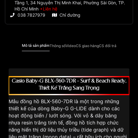
Tầng 1, 34 Nguyễn Thị Minh Khai, Phường Sài Gòn, TP.
Hồ Chí Minh
Liên hệ
038 7827979
Chỉ đường
Mô tả sản phẩm
Thông số
Video
CS giao hàng
CS đổi trả
Casio Baby-G BLX-560-7DR – Surf & Beach Ready,
Thiết Kế Trắng Sang Trọng
Mẫu đồng hồ BLX-560-7DR là một trong những
thiết kế của dòng Baby-G G-LIDE dành cho các
hoạt động biển / lướt sóng. Với vỏ & dây bằng
nhựa resin trắng tinh tế, đồng hồ tích hợp chức
năng hiển thị dữ liệu thủy triều (tide graph) và dữ
liệu mặt trăng (moon data) – rất hữu ích cho người