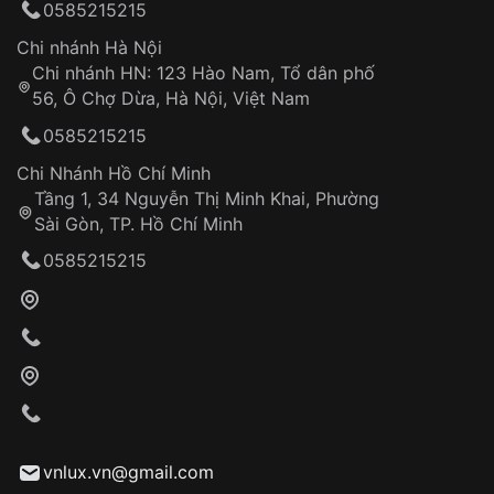
0585215215
thống VNLUX
Hotline: 0585 215 215
Chi nhánh Hà Nội
Chi nhánh HN: 123 Hào Nam, Tổ dân phố
Từ khóa SEO:
56, Ô Chợ Dừa, Hà Nội, Việt Nam
Hỗ trợ nhanh chóng – minh bạch
0585215215
Đảm bảo quyền lợi khách hàng
Đồng hành cùng khách hàng trong suốt quá
Chi Nhánh Hồ Chí Minh
trình sử dụng
Tầng 1, 34 Nguyễn Thị Minh Khai, Phường
Sài Gòn, TP. Hồ Chí Minh
Giao hàng tận nơi
0585215215
Khách hàng kiểm tra và thanh toán trực tiếp
cho nhân viên giao hàng
Xác nhận đơn hàng và thanh toán
VNLUX tiến hành giao hàng đến địa chỉ yêu
cầu
Từ khóa SEO:
vnlux.vn@gmail.com