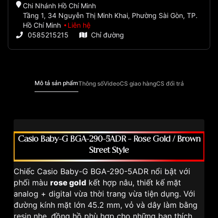
Chi Nhánh Hồ Chí Minh
Tầng 1, 34 Nguyễn Thị Minh Khai, Phường Sài Gòn, TP.
Hồ Chí Minh
Liên hệ
0585215215
Chỉ đường
Mô tả sản phẩm
Thông số
Video
CS giao hàng
CS đổi trả
Casio Baby-G BGA-290-5ADR – Rose Gold / Brown
Street Style
Chiếc Casio Baby-G BGA-290-5ADR nổi bật với
phối màu
rose gold
kết hợp nâu, thiết kế mặt
analog + digital vừa thời trang vừa tiện dụng. Với
đường kính mặt lớn 45.2 mm, vỏ và dây làm bằng
resin nhẹ, đồng hồ phù hợp cho những bạn thích