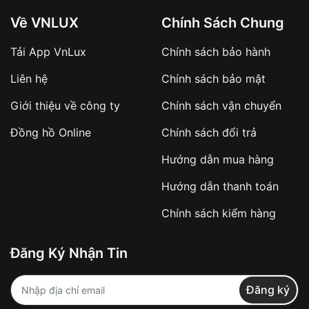
Về VNLUX
Chính Sách Chung
Tải App VnLux
Chính sách bảo hành
Áp dụng với các đơn hàng giá trị cao hoặc
Liên hệ
Chính sách bảo mật
sản phẩm đặc biệt
Khách hàng cần
đặt cọc trước 10% giá trị đơn
Giới thiệu về công ty
Chính sách vận chuyển
hàng
Số tiền còn lại thanh toán khi nhận hàng hoặc
Đồng hồ Online
Chính sách đổi trả
theo thỏa thuận
Hướng dẫn mua hàng
Lợi ích của việc đặt cọc:
Hướng dẫn thanh toán
✔️ Đảm bảo xử lý đơn hàng nhanh chóng
Chính sách kiểm hàng
✔️ Hạn chế tình trạng hủy đơn không mong
muốn
Đăng Ký Nhận Tin
Từ khóa SEO:
Đăng ký