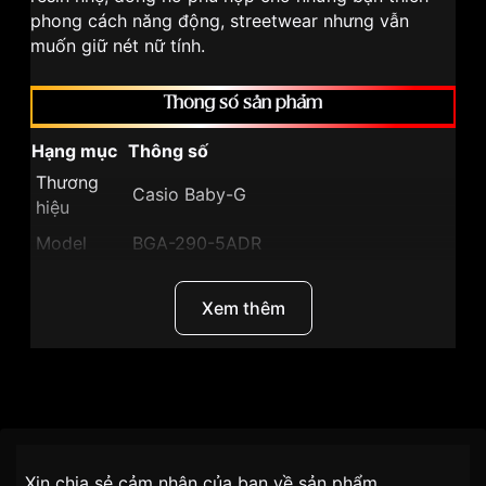
phong cách năng động, streetwear nhưng vẫn
muốn giữ nét nữ tính.
Thông số sản phẩm
Hạng mục
Thông số
Thương
Casio Baby-G
hiệu
Model
BGA-290-5ADR
Loại máy
Analog + Digital
Xem thêm
Kích
thước vỏ
(Dài ×
45.2 × 41.5 × 10.1 mm
Rộng ×
Thương Hiệu
Casio
Dày)
Trọng
Dòng sản phẩm
Baby-G
~33 g
Chính sách vận chuyển VNLUX
lượng
Xin chia sẻ cảm nhận của bạn về sản phẩm