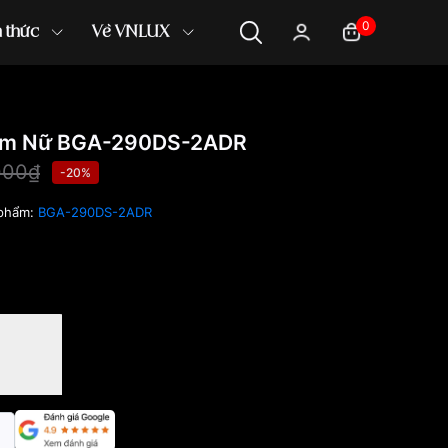
0
n thức
Về VNLUX
5mm Nữ BGA-290DS-2ADR
000₫
-20%
 phẩm:
BGA-290DS-2ADR