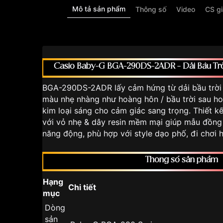
Mô tả sản phẩm
Thông số
Video
CS g
Casio Baby-G BGA-290DS-2ADR – Dải Bầu Trờ
BGA-290DS-2ADR lấy cảm hứng từ dải bầu trời
màu nhẹ nhàng như hoàng hôn / bầu trời sau ho
kim loại sáng cho cảm giác sang trọng. Thiết kế
với vỏ nhẹ & dây resin mềm mại giúp mẫu đồng 
năng động, phù hợp với style dạo phố, đi chơi
Thông số sản phẩm
Hạng
Chi tiết
mục
Dòng
sản