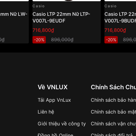
Casio
Casio
35mm Nữ LW-
Casio LTP 22mm Nữ LTP-
Casio LTP 22
V007L-9EUDF
V007L-9BUD
716,800₫
716,800₫
0₫
896,000₫
896,
-20%
-20%
i nếu bạn muốn đồng hồ
êm — vừa đáp ứng đầy đủ
 100m, kiểu dáng hợp
 thích hợp để đeo hàng
 Nếu bạn ưu tiên vẻ đẹp &
Về VNLUX
Chính Sách Ch
5mm Nữ BGA-290DS-
Tải App VnLux
Chính sách bảo hà
Liên hệ
Chính sách bảo mậ
Giới thiệu về công ty
Chính sách vận ch
Đồng hồ Online
Chính sách đổi trả