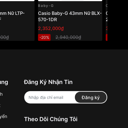
Baby-G
Casio
mm Nữ LTP-
Casio Baby-G 43mm Nữ BLX-
Casio Vi
F
570-1DR
24-7ELDF
2,352,000₫
384,000₫
000₫
2,940,000₫
4
-20%
-20%
ung
Đăng Ký Nhận Tin
nh
Đăng ký
t
uyển
Theo Dõi Chúng Tôi