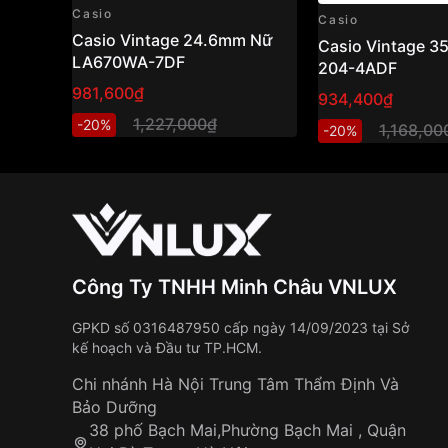
Độ
Casio
Casio
chính
±15 giây / tháng
Casio Vintage 24.6mm Nữ
Casio Vintage 
xác
LA670WA-7DF
204-4ADF
981,600₫
934,400₫
Kết luận
1,227,000₫
-20%
1,168,00
-20%
Casio
BGA-290DS-2ADR
là lựa chọn tuyệt vờ
vừa có thiết kế dịu dàng, đẹp mắt như cảnh đ
tính năng thiết thực. Với khả năng chống nước
trend, và các chức năng tiện ích — mẫu này rất
ngày, phối đồ dạo phố hoặc đi chơi với bạn bè.
tiện dụng, nó đáng để sở hữu.
Công Ty TNHH Minh Châu VNLUX
Những sản phẩm tương tự
"Casio Baby-G 41.
GPKD số 0316487950 cấp ngày 14/09/2023 tại Sở
2ADR":
kế hoạch và Đầu tư TP.HCM.
Chi nhánh Hà Nội Trung Tâm Thẩm Định Và
Bảo Dưỡng
38 phố Bạch Mai,Phường Bạch Mai , Quận