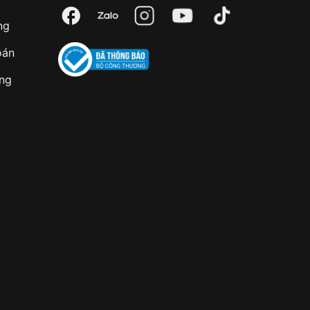
ng
oán
àng