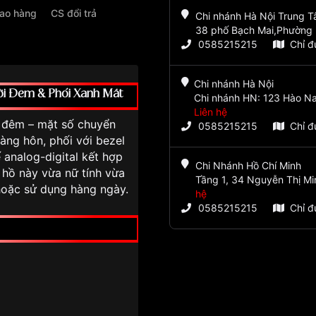
iao hàng
CS đổi trả
Chi nhánh Hà Nội Trung 
38 phố Bạch Mai,Phường 
0585215215
Chỉ 
Chi nhánh Hà Nội
i Đêm & Phối Xanh Mát
Chi nhánh HN: 123 Hào Na
Liên hệ
 đêm – mặt số chuyển
0585215215
Chỉ 
àng hôn, phối với bezel
 analog-digital kết hợp
Chi Nhánh Hồ Chí Minh
hồ này vừa nữ tính vừa
Tầng 1, 34 Nguyễn Thị Mi
 hoặc sử dụng hàng ngày.
hệ
0585215215
Chỉ 