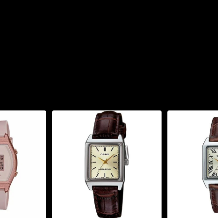
ành phố), đồng hồ bấm giờ
mỗi ngày, lịch tự động,
nh năng “hand-shift” để