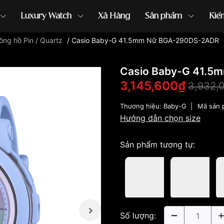
Luxury Watch
Xả Hàng
Sản phẩm
Kiế
ồng hồ Pin / Quartz
/
Casio Baby-G 41.5mm Nữ BGA-290DS-2ADR
ồng hồ G-Shock
đồng hồ Orient
...
Casio Baby-G 41.
3,145,600₫
3,932,
Thương hiệu:
Baby-G
|
Mã sản
Hướng dẫn chọn size
Sản phẩm tương tự:
Số lượng: