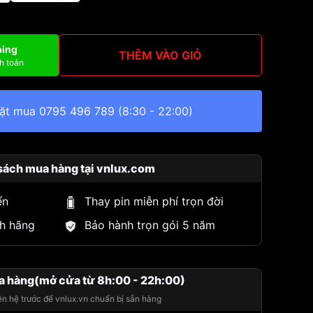
ping
THÊM VÀO GIỎ
h toán
đặt mua
0795 496 789
(8:30 - 22:00)
sách mua hàng tại vnlux.com
ển
Thay pin miễn phí trọn đời
h hãng
Bảo hành trọn gói 5 năm
a hàng(mở cửa từ 8h:00 - 22h:00)
iên hệ trước để vnlux.vn chuẩn bị sẵn hàng