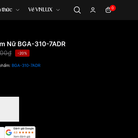
0
n thức
Về VNLUX
mm Nữ BGA-310-7ADR
000₫
-20%
 phẩm:
BGA-310-7ADR