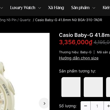
Luxury Watch
Xả Hàng
Sản phẩm
Kiế
ồng hồ Pin / Quartz
/
Casio Baby-G 41.8mm Nữ BGA-310-7ADR
ồng hồ G-Shock
đồng hồ Orient
...
Casio Baby-G 41.8
3,356,000₫
4,195,
Thương hiệu:
Baby-G
|
Mã sản
Hướng dẫn chọn size
Sản phẩm tương tự:
Số lượng: