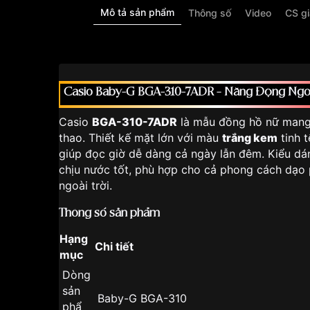
Mô tả sản phẩm
Thông số
Video
CS g
Casio Baby-G BGA-310-7ADR – Năng Động Ngoài
Casio
BGA-310-7ADR
là mẫu đồng hồ nữ mang h
thao. Thiết kế mặt lớn với màu
trắng kem
tinh t
giúp đọc giờ dễ dàng cả ngày lẫn đêm. Kiểu dá
chịu nước tốt, phù hợp cho cả phong cách dạo 
ngoài trời.
Thông số sản phẩm
Hạng
Chi tiết
mục
Dòng
sản
Baby-G BGA-310
phẩ