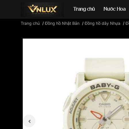
Trang chủ
Nước Hoa
Trang chủ
/
Đồng hồ Nhật Bản
/
Đồng hồ dây Nhựa
/
Đ
Đồng hồ casio
đ