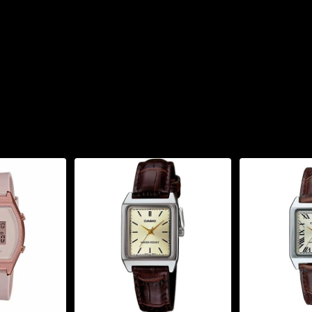
ợc, 5 báo thức, lịch tự
hình số) với chế độ tự
-shift dịch kim để xem