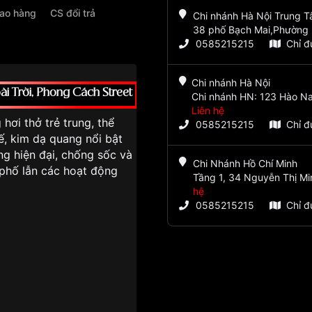
iao hàng
CS đổi trả
Chi nhánh Hà Nội Trung 
38 phố Bạch Mai,Phường 
0585215215
Chỉ 
Chi nhánh Hà Nội
 Trời, Phong Cách Street
Chi nhánh HN: 123 Hào Na
Liên hệ
ơi thở trẻ trung, thể
0585215215
Chỉ 
ế, kim dạ quang nổi bật
ng hiện đại, chống sốc và
Chi Nhánh Hồ Chí Minh
phố lẫn các hoạt động
Tầng 1, 34 Nguyễn Thị Mi
hệ
0585215215
Chỉ 