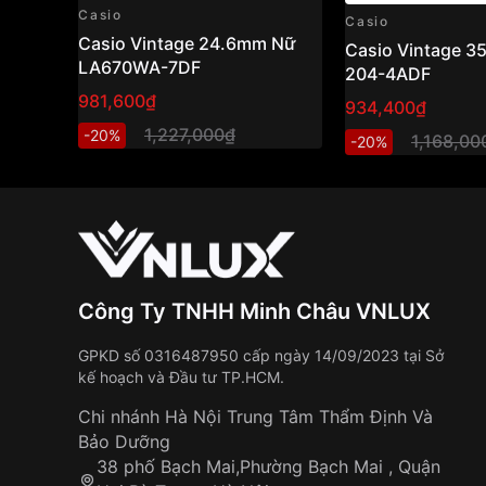
Casio
Kết luận
Casio
Casio Vintage 24.6mm Nữ
Casio Vintage 
Casio
BGA-310-7ADR
là lựa chọn hoàn hảo cho
LA670WA-7DF
204-4ADF
năng động. Màu trắng kem dễ phối trang phục, 
981,600₫
934,400₫
nước và đầy đủ tính năng hiện đại giúp bạn tự t
1,227,000₫
cho đến những chuyến du lịch ngoài trời.
-20%
1,168,00
-20%
Những sản phẩm tương tự
"Casio Baby-G 41.
Công Ty TNHH Minh Châu VNLUX
GPKD số 0316487950 cấp ngày 14/09/2023 tại Sở
kế hoạch và Đầu tư TP.HCM.
Chi nhánh Hà Nội Trung Tâm Thẩm Định Và
Bảo Dưỡng
38 phố Bạch Mai,Phường Bạch Mai , Quận