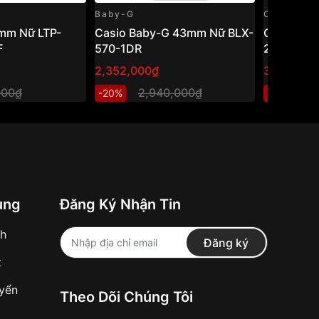
Baby-G
Casio
mm Nữ LTP-
Casio Baby-G 43mm Nữ BLX-
Casio Vi
F
570-1DR
24-7ELDF
2,352,000₫
384,000₫
000₫
2,940,000₫
4
-20%
-20%
ung
Đăng Ký Nhận Tin
nh
Đăng ký
t
uyển
Theo Dõi Chúng Tôi