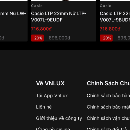
Casio
Casio
35mm Nữ LW-
Casio LTP 22mm Nữ LTP-
Casio LTP 22
 phái nữ yêu thích sự
V007L-9EUDF
V007L-9BUD
thiết kế chống sốc, chống
716,800₫
716,800₫
in từ công sở, dạo phố
0₫
896,000₫
896,
-20%
-20%
8mm Nữ BGA-310-7ADR":
Về VNLUX
Chính Sách Ch
Tải App VnLux
Chính sách bảo hà
Liên hệ
Chính sách bảo mậ
Giới thiệu về công ty
Chính sách vận ch
Đồng hồ Online
Chính sách đổi trả