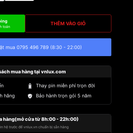
ping
THÊM VÀO GIỎ
h toán
đặt mua
0795 496 789
(8:30 - 22:00)
sách mua hàng tại vnlux.com
ển
Thay pin miễn phí trọn đời
h hãng
Bảo hành trọn gói 5 năm
a hàng(mở cửa từ 8h:00 - 22h:00)
iên hệ trước để vnlux.vn chuẩn bị sẵn hàng