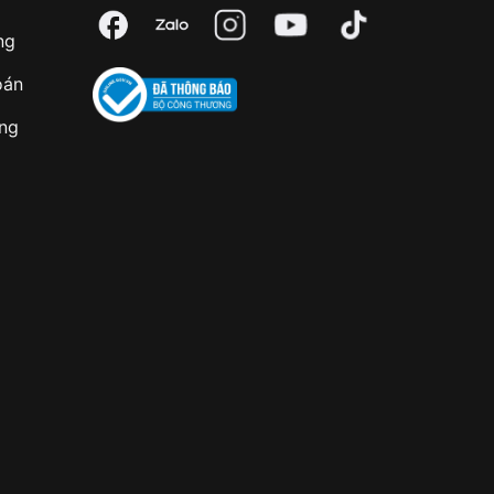
ng
oán
àng