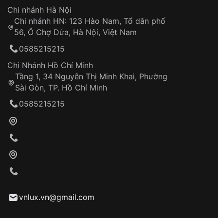
Hotline: 0585 215 215
Chi nhánh Hà Nội
Chi nhánh HN: 123 Hào Nam, Tổ dân phố
Từ khóa SEO:
56, Ô Chợ Dừa, Hà Nội, Việt Nam
Hỗ trợ nhanh chóng – minh bạch
0585215215
Đảm bảo quyền lợi khách hàng
Đồng hành cùng khách hàng trong suốt quá
Chi Nhánh Hồ Chí Minh
trình sử dụng
Tầng 1, 34 Nguyễn Thị Minh Khai, Phường
Sài Gòn, TP. Hồ Chí Minh
Giao hàng tận nơi
0585215215
Khách hàng kiểm tra và thanh toán trực tiếp
cho nhân viên giao hàng
Xác nhận đơn hàng và thanh toán
VNLUX tiến hành giao hàng đến địa chỉ yêu
cầu
Từ khóa SEO:
vnlux.vn@gmail.com