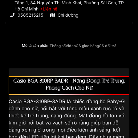
Tầng 1, 34 Nguyễn Thị Minh Khai, Phường Sài Gòn, TP.
Hồ Chí Minh
Liên hệ
0585215215
Chỉ đường
Mô tả sản phẩm
Thông số
Video
CS giao hàng
CS đổi trả
Casio BGA-310RP-3ADR – Năng Động, Trẻ Trung,
Phong Cách Cho Nữ
Casio BGA-310RP-3ADR là chiếc đồng hồ Baby-G
dành cho nữ, nổi bật với tông màu xanh rực rỡ và
thiết kế trẻ trung, năng động. Mặt đồng hồ lớn với
kim giờ nổi bật và vạch số rõ ràng giúp bạn dễ
dàng xem giờ trong mọi điều kiện ánh sáng, kết
hợp đèn LED tiện lợi khi ban đêm. Dây nhựa mềm