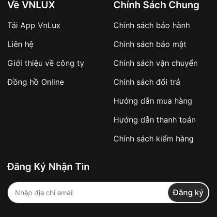
Về VNLUX
Chính Sách Chung
Tải App VnLux
Chính sách bảo hành
Áp dụng với các đơn hàng giá trị cao hoặc
Liên hệ
Chính sách bảo mật
sản phẩm đặc biệt
Khách hàng cần
đặt cọc trước 10% giá trị đơn
Giới thiệu về công ty
Chính sách vận chuyển
hàng
Số tiền còn lại thanh toán khi nhận hàng hoặc
Đồng hồ Online
Chính sách đổi trả
theo thỏa thuận
Hướng dẫn mua hàng
Lợi ích của việc đặt cọc:
Hướng dẫn thanh toán
✔️ Đảm bảo xử lý đơn hàng nhanh chóng
Chính sách kiểm hàng
✔️ Hạn chế tình trạng hủy đơn không mong
muốn
Đăng Ký Nhận Tin
Từ khóa SEO:
Đăng ký