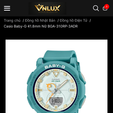
0
Trang chủ
/
Đồng hồ Nhật Bản
/
Đồng hồ Điện Tử
/
Casio Baby-G 41.8mm Nữ BGA-310RP-3ADR
Đồng hồ casio
đồng hồ G-Shock
đồng hồ Orient
...