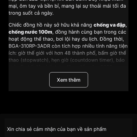
mại, ôm tay và bền bỉ, mang lại sự thoải mái tối đa
trong suốt cả ngày.
Chiếc đồng hồ này sở hữu khả năng
chống va đập,
chống nước 100m
, đồng hành cùng bạn trong các
hoạt động thể thao, bơi lội hay du lịch. Đồng thời,
BGA-310RP-3ADR còn tích hợp nhiều tính năng tiện
ích: giờ thế giới với hơn 48 thành phố, bấm giờ thể
thao (stopwatch), hẹn giờ (countdown timer), báo
thức 5 chế độ và lịch tự động đến năm 2099.
Thông số kỹ thuật đầy đủ:
Xem thêm
Mã sản phẩm:
BGA-310RP-3ADR
Dòng sản phẩm:
Baby-G
Giới tính:
Nữ
Thương Hiệu
Casio
Kiểu đồng hồ:
Analog kết hợp số
Chất liệu vỏ:
Nhựa tổng hợp bền, nhẹ
Nhãn hiệu
Baby-G
Chính sách vận chuyển VNLUX
Chất liệu dây:
Nhựa cao cấp, mềm mại và thoải
Xin chia sẻ cảm nhận của bạn về sản phẩm
tiện lợi –
mái
SKU
BGA-310RP-3ADR