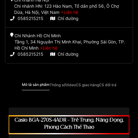
Chi nhánh HN: 123 Hào Nam, Tổ dân phố 56, Ô Chợ
Dừa, Hà Nội, Việt Nam
Liên hệ
0585215215
Chỉ đường
Chi Nhánh Hồ Chí Minh
Tầng 1, 34 Nguyễn Thị Minh Khai, Phường Sài Gòn, TP.
Hồ Chí Minh
Liên hệ
0585215215
Chỉ đường
Mô tả sản phẩm
Thông số
Video
CS giao hàng
CS đổi trả
Casio BGA-270S-4ADR – Trẻ Trung, Năng Động,
Phong Cách Thể Thao