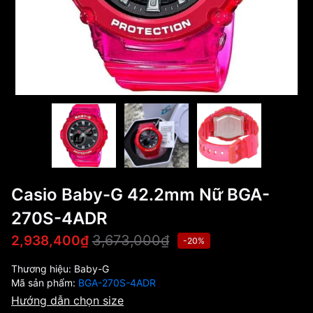
Casio Baby-G 42.2mm Nữ BGA-
270S-4ADR
3,673,000₫
2,938,400₫
-20%
Thương hiệu:
Baby-G
Mã sản phẩm:
BGA-270S-4ADR
Hướng dẫn chọn size