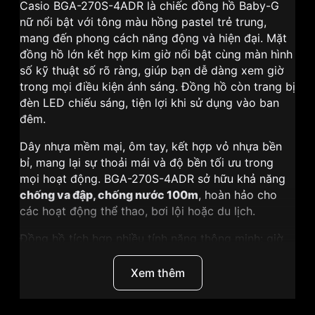
Casio BGA-270S-4ADR là chiếc đồng hồ Baby-G
nữ nổi bật với tông màu hồng pastel trẻ trung,
mang đến phong cách năng động và hiện đại. Mặt
đồng hồ lớn kết hợp kim giờ nổi bật cùng màn hình
số kỹ thuật số rõ ràng, giúp bạn dễ dàng xem giờ
trong mọi điều kiện ánh sáng. Đồng hồ còn trang bị
đèn LED chiếu sáng, tiện lợi khi sử dụng vào ban
đêm.
Dây nhựa mềm mại, ôm tay, kết hợp vỏ nhựa bền
bỉ, mang lại sự thoải mái và độ bền tối ưu trong
mọi hoạt động. BGA-270S-4ADR sở hữu khả năng
chống va đập, chống nước 100m
, hoàn hảo cho
các hoạt động thể thao, bơi lội hoặc du lịch.
Đồng hồ tích hợp nhiều tính năng thông minh: giờ
thế giới với hơn 48 thành phố, bấm giờ thể thao
(stopwatch), hẹn giờ (countdown timer), báo thức
Xem thêm
5 chế độ, lịch tự động đến năm 2099 và tính năng
tự động chỉnh giờ nhờ tín hiệu radio. Đây là lựa