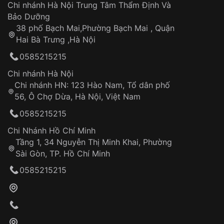
Áp dụng cho tất cả tỉnh thành trên toàn quốc
Dây đeo
Chi nhánh Hà Nội Trung Tâm Thẩm Định Và
Thời gian tính từ khi xác nhận đơn hàng thành
Vỏ đồng hồ
Bảo Dưỡng
công
Sản phẩm đã bị:
38 phố Bạch Mai,Phường Bạch Mai , Quận
Tự ý sửa chữa
Hai Bà Trưng ,Hà Nội
Can thiệp tại các nơi không thuộc hệ
0585215215
thống VNLUX
Hotline: 0585 215 215
Chi nhánh Hà Nội
Chi nhánh HN: 123 Hào Nam, Tổ dân phố
Từ khóa SEO:
56, Ô Chợ Dừa, Hà Nội, Việt Nam
Hỗ trợ nhanh chóng – minh bạch
0585215215
Đảm bảo quyền lợi khách hàng
Đồng hành cùng khách hàng trong suốt quá
Chi Nhánh Hồ Chí Minh
trình sử dụng
Tầng 1, 34 Nguyễn Thị Minh Khai, Phường
Sài Gòn, TP. Hồ Chí Minh
Giao hàng tận nơi
0585215215
Khách hàng kiểm tra và thanh toán trực tiếp
cho nhân viên giao hàng
Xác nhận đơn hàng và thanh toán