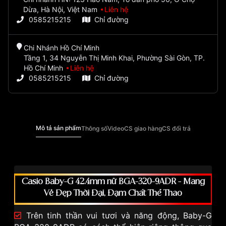
Dừa, Hà Nội, Việt Nam
Liên hệ
0585215215
Chỉ đường
Chi Nhánh Hồ Chí Minh
Tầng 1, 34 Nguyễn Thị Minh Khai, Phường Sài Gòn, TP.
Hồ Chí Minh
Liên hệ
0585215215
Chỉ đường
Mô tả sản phẩm
Thông số
Video
CS giao hàng
CS đổi trả
Casio Baby-G 42.4mm nữ BGA-320-9ADR - Mang
Vẻ Đẹp Thời Đại, Đậm Chất Thể Thao
Trên tinh thần vui tươi và năng động, Baby-G