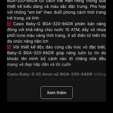
BGA-320-9ADR có cách thể hiện riêng thông qua
thiết kế kiểu dáng và màu sắc đặc trưng. Phù hợp
với những "em bé" theo đuổi phong cách thời trang
trẻ trung, cá tính
Casio Baby-G BGA-320-9ADR phiên bản năng
đông với khả năng chịu nước 10 ATM, dây vỏ nhựa
phối tone màu vàng thời trang, ô số điện tử hiển thị
đa chức năng tiện ích
Với thiết kế độc đáo cùng cấu trúc vỏ đặc biệt,
Baby-G BGA-320-9ADR giúp nàng luôn tự tin dù
khoác lên mình bộ cánh nào đi chăng nữa đều
mang vẻ đẹp hấp dẫn và lôi cuốn
Casio Baby-G 42.4mm nữ BGA-320-9ADR
không
chỉ gây ấn tượng với phái đẹp bởi vẻ bề ngoài cá
tính nhưng vẫn phảng phất vẻ đẹp dịu dàng, đẹp
mắt. Chiếc đồng hồ thời trang này còn được trang
Xem thêm
bị hàng loạt tính năng nổi trội, giúp các cô nàng
yên tâm khi sử dụng cho bất cứ hoạt động nào, bất
cứ nơi đâu.