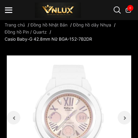
0
Trang chủ
/
Đồng hồ Nhật Bản
/
Đồng hồ dây Nhựa
/
Đồng hồ Pin / Quartz
/
Casio Baby-G 42.8mm Nữ BGA-152-7B2DR
Đồng hồ casio
đồng hồ G-Shock
đồng hồ Orient
...