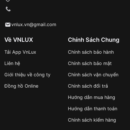
VNLUX tiến hành giao hàng đến địa chỉ yêu
cầu
Từ khóa SEO:
vnlux.vn@gmail.com
Về VNLUX
Chính Sách Chung
Tải App VnLux
Chính sách bảo hành
Áp dụng với các đơn hàng giá trị cao hoặc
Liên hệ
Chính sách bảo mật
sản phẩm đặc biệt
Khách hàng cần
đặt cọc trước 10% giá trị đơn
Giới thiệu về công ty
Chính sách vận chuyển
hàng
Số tiền còn lại thanh toán khi nhận hàng hoặc
Đồng hồ Online
Chính sách đổi trả
theo thỏa thuận
Hướng dẫn mua hàng
Lợi ích của việc đặt cọc:
Hướng dẫn thanh toán
✔️ Đảm bảo xử lý đơn hàng nhanh chóng
Chính sách kiểm hàng
✔️ Hạn chế tình trạng hủy đơn không mong
muốn