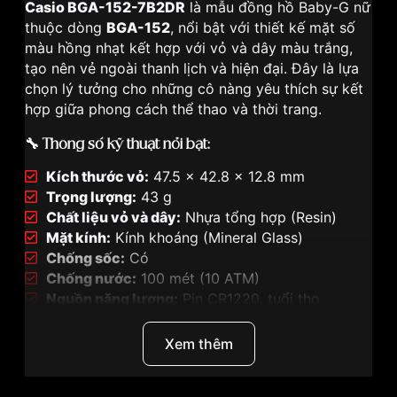
Casio BGA-152-7B2DR
là mẫu đồng hồ Baby-G nữ
thuộc dòng
BGA-152
, nổi bật với thiết kế mặt số
màu hồng nhạt kết hợp với vỏ và dây màu trắng,
tạo nên vẻ ngoài thanh lịch và hiện đại. Đây là lựa
chọn lý tưởng cho những cô nàng yêu thích sự kết
hợp giữa phong cách thể thao và thời trang.
🔧 Thông số kỹ thuật nổi bật:
Kích thước vỏ:
47.5 × 42.8 × 12.8 mm
Trọng lượng:
43 g
Chất liệu vỏ và dây:
Nhựa tổng hợp (Resin)
Mặt kính:
Kính khoáng (Mineral Glass)
Chống sốc:
Có
Chống nước:
100 mét (10 ATM)
Nguồn năng lượng:
Pin CR1220, tuổi thọ
khoảng 3 năm
Chức năng nổi bật:
Xem thêm
Hiển thị thời gian analog và kỹ thuật số
Đèn LED màu hổ phách với khả năng chiếu sáng