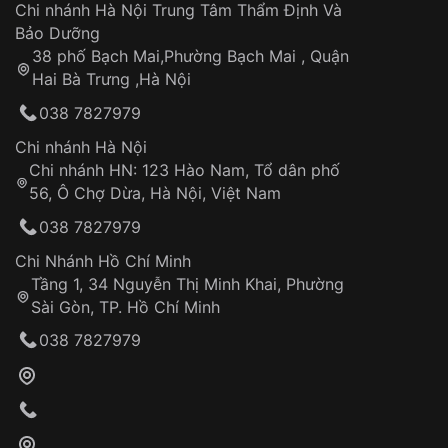
Áp dụng cho tất cả tỉnh thành trên toàn quốc
Dây đeo
Chi nhánh Hà Nội Trung Tâm Thẩm Định Và
Thời gian tính từ khi xác nhận đơn hàng thành
Vỏ đồng hồ
Bảo Dưỡng
công
Sản phẩm đã bị:
38 phố Bạch Mai,Phường Bạch Mai , Quận
Tự ý sửa chữa
Hai Bà Trưng ,Hà Nội
Can thiệp tại các nơi không thuộc hệ
038 7827979
thống VNLUX
Hotline: 0585 215 215
Chi nhánh Hà Nội
Chi nhánh HN: 123 Hào Nam, Tổ dân phố
Từ khóa SEO:
56, Ô Chợ Dừa, Hà Nội, Việt Nam
Hỗ trợ nhanh chóng – minh bạch
038 7827979
Đảm bảo quyền lợi khách hàng
Đồng hành cùng khách hàng trong suốt quá
Chi Nhánh Hồ Chí Minh
trình sử dụng
Tầng 1, 34 Nguyễn Thị Minh Khai, Phường
Sài Gòn, TP. Hồ Chí Minh
Giao hàng tận nơi
038 7827979
Khách hàng kiểm tra và thanh toán trực tiếp
cho nhân viên giao hàng
Xác nhận đơn hàng và thanh toán