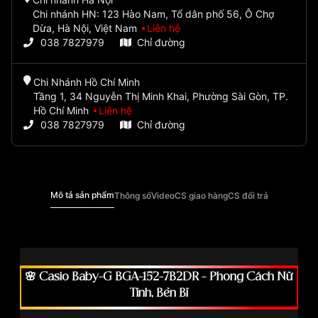
Chi nhánh HN: 123 Hào Nam, Tổ dân phố 56, Ô Chợ
Dừa, Hà Nội, Việt Nam
Liên hệ
038 7827979
Chỉ đường
Chi Nhánh Hồ Chí Minh
Tầng 1, 34 Nguyễn Thị Minh Khai, Phường Sài Gòn, TP.
Hồ Chí Minh
Liên hệ
038 7827979
Chỉ đường
Mô tả sản phẩm
Thông số
Video
CS giao hàng
CS đổi trả
🌸 Casio Baby-G BGA-152-7B2DR – Phong Cách Nữ
Tính, Bền Bỉ