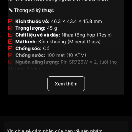
🔧 Thông số kỹ thuật:
Kích thước vỏ:
46.3 × 43.4 × 15.8 mm
Trọng lượng:
45 g
Chất liệu vỏ và dây:
Nhựa tổng hợp (Resin)
Mặt kính:
Kính khoáng (Mineral Glass)
Chống sốc:
Có
Chống nước:
100 mét (10 ATM)
Nguồn năng lượng:
Pin SR726W × 2, tuổi thọ
khoảng 2 năm
Độ chính xác:
±30 giây/tháng
Xem thêm
💎 Thiết kế nổi bật:
Màu sắc:
Trắng kết hợp trong suốt, hiện đại và
năng động.
Thương Hiệu
Casio
Chất liệu:
Vỏ và dây nhựa bền nhẹ.
Họa tiết:
Mặt đồng hồ trang trí kiểu bánh răng,
Nhãn hiệu
Baby-G
tạo cảm giác mạnh mẽ và cá tính.
Chính sách vận chuyển VNLUX
Xin chia sẻ cảm nhận của bạn về sản phẩm