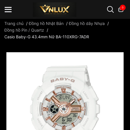
0
Trang chủ
/
Đồng hồ Nhật Bản
/
Đồng hồ dây Nhựa
/
Đồng hồ Pin / Quartz
/
Casio Baby-G 43.4mm Nữ BA-110XRG-7ADR
Đồng hồ casio
đồng hồ G-Shock
đồng hồ Orient
...