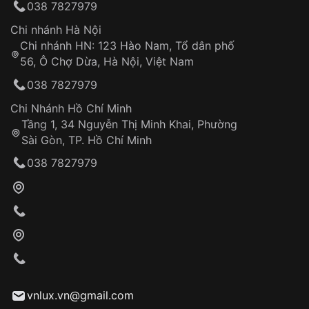
038 7827979
thống VNLUX
Hotline: 0585 215 215
Chi nhánh Hà Nội
Chi nhánh HN: 123 Hào Nam, Tổ dân phố
Từ khóa SEO:
56, Ô Chợ Dừa, Hà Nội, Việt Nam
Hỗ trợ nhanh chóng – minh bạch
038 7827979
Đảm bảo quyền lợi khách hàng
Đồng hành cùng khách hàng trong suốt quá
Chi Nhánh Hồ Chí Minh
trình sử dụng
Tầng 1, 34 Nguyễn Thị Minh Khai, Phường
Sài Gòn, TP. Hồ Chí Minh
Giao hàng tận nơi
038 7827979
Khách hàng kiểm tra và thanh toán trực tiếp
cho nhân viên giao hàng
Xác nhận đơn hàng và thanh toán
VNLUX tiến hành giao hàng đến địa chỉ yêu
cầu
Từ khóa SEO:
vnlux.vn@gmail.com