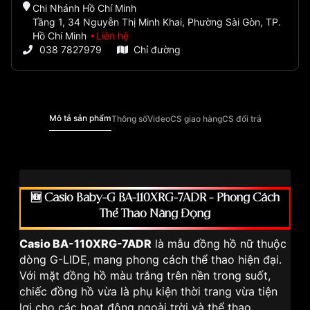
Chi Nhánh Hồ Chí Minh
Tầng 1, 34 Nguyễn Thị Minh Khai, Phường Sài Gòn, TP.
Hồ Chí Minh
Liên hệ
038 7827979
Chỉ đường
Mô tả sản phẩm
Thông số
Video
CS giao hàng
CS đổi trả
🆕 Casio Baby-G BA-110XRG-7ADR – Phong Cách
Thể Thao Năng Động
Casio BA-110XRG-7ADR
là mẫu đồng hồ nữ thuộc
dòng G-LIDE, mang phong cách thể thao hiện đại.
Với mặt đồng hồ màu trắng trên nền trong suốt,
chiếc đồng hồ vừa là phụ kiện thời trang vừa tiện
lợi cho các hoạt động ngoài trời và thể thao.