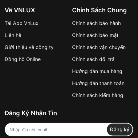
Về VNLUX
Chính Sách Chung
Tải App VnLux
Chính sách bảo hành
Áp dụng với các đơn hàng giá trị cao hoặc
Liên hệ
Chính sách bảo mật
sản phẩm đặc biệt
Khách hàng cần
đặt cọc trước 10% giá trị đơn
Giới thiệu về công ty
Chính sách vận chuyển
hàng
Số tiền còn lại thanh toán khi nhận hàng hoặc
Đồng hồ Online
Chính sách đổi trả
theo thỏa thuận
Hướng dẫn mua hàng
Lợi ích của việc đặt cọc:
Hướng dẫn thanh toán
✔️ Đảm bảo xử lý đơn hàng nhanh chóng
Chính sách kiểm hàng
✔️ Hạn chế tình trạng hủy đơn không mong
muốn
Đăng Ký Nhận Tin
Từ khóa SEO:
Đăng ký