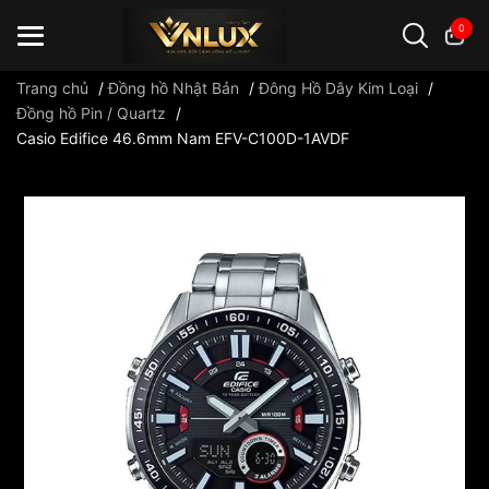
0
Trang chủ
/
Đồng hồ Nhật Bản
/
Đông Hồ Dây Kim Loại
/
Đồng hồ Pin / Quartz
/
Casio Edifice 46.6mm Nam EFV-C100D-1AVDF
Đồng hồ casio
đồng hồ G-Shock
đồng hồ Orient
...