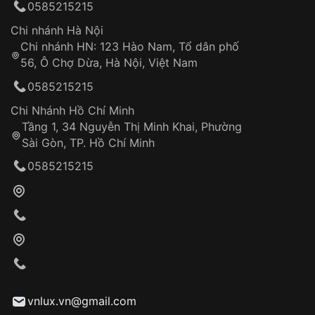
0585215215
thống VNLUX
Hotline: 0585 215 215
Chi nhánh Hà Nội
Chi nhánh HN: 123 Hào Nam, Tổ dân phố
Từ khóa SEO:
56, Ô Chợ Dừa, Hà Nội, Việt Nam
Hỗ trợ nhanh chóng – minh bạch
0585215215
Đảm bảo quyền lợi khách hàng
Đồng hành cùng khách hàng trong suốt quá
Chi Nhánh Hồ Chí Minh
trình sử dụng
Tầng 1, 34 Nguyễn Thị Minh Khai, Phường
Sài Gòn, TP. Hồ Chí Minh
Giao hàng tận nơi
0585215215
Khách hàng kiểm tra và thanh toán trực tiếp
cho nhân viên giao hàng
Xác nhận đơn hàng và thanh toán
VNLUX tiến hành giao hàng đến địa chỉ yêu
cầu
Từ khóa SEO:
vnlux.vn@gmail.com