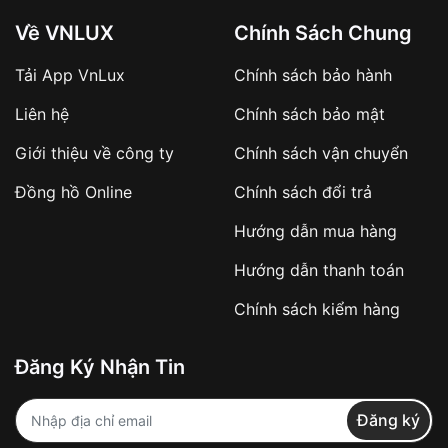
Về VNLUX
Chính Sách Chung
Tải App VnLux
Chính sách bảo hành
Áp dụng với các đơn hàng giá trị cao hoặc
Liên hệ
Chính sách bảo mật
sản phẩm đặc biệt
Khách hàng cần
đặt cọc trước 10% giá trị đơn
Giới thiệu về công ty
Chính sách vận chuyển
hàng
Số tiền còn lại thanh toán khi nhận hàng hoặc
Đồng hồ Online
Chính sách đổi trả
theo thỏa thuận
Hướng dẫn mua hàng
Lợi ích của việc đặt cọc:
Hướng dẫn thanh toán
✔️ Đảm bảo xử lý đơn hàng nhanh chóng
Chính sách kiểm hàng
✔️ Hạn chế tình trạng hủy đơn không mong
muốn
Đăng Ký Nhận Tin
Từ khóa SEO:
Đăng ký