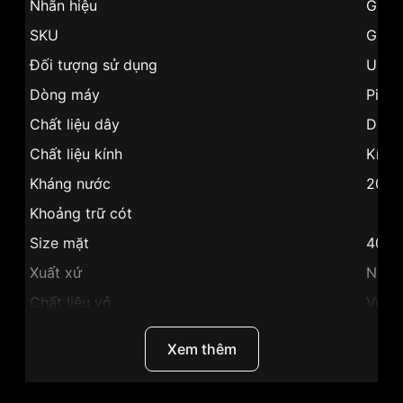
Nhãn hiệu
G-Sh
SKU
GLX-
Đối tượng sử dụng
Unis
Dòng máy
Pin /
Chất liệu dây
Dây 
Chất liệu kính
Kính
Kháng nước
20 A
Khoảng trữ cót
Size mặt
40.
Xuất xứ
Nhật
Chất liệu vỏ
Vỏ N
Hình dạng
Mặt 
Xem thêm
Màu vỏ
Vỏ M
Phong cách
Thể t