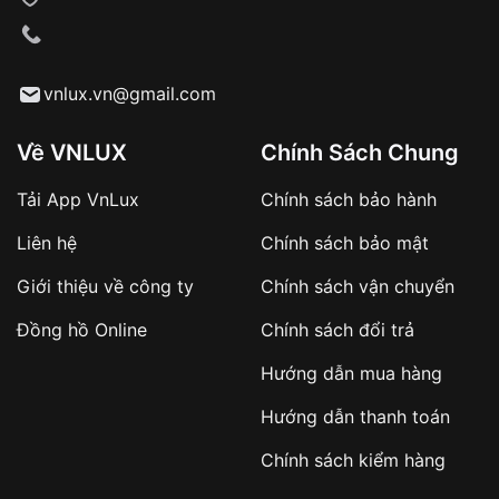
VNLUX tiến hành giao hàng đến địa chỉ yêu
cầu
Từ khóa SEO:
vnlux.vn@gmail.com
Về VNLUX
Chính Sách Chung
Tải App VnLux
Chính sách bảo hành
Áp dụng với các đơn hàng giá trị cao hoặc
Liên hệ
Chính sách bảo mật
sản phẩm đặc biệt
Khách hàng cần
đặt cọc trước 10% giá trị đơn
Giới thiệu về công ty
Chính sách vận chuyển
hàng
Số tiền còn lại thanh toán khi nhận hàng hoặc
Đồng hồ Online
Chính sách đổi trả
theo thỏa thuận
Hướng dẫn mua hàng
Lợi ích của việc đặt cọc:
Hướng dẫn thanh toán
✔️ Đảm bảo xử lý đơn hàng nhanh chóng
Chính sách kiểm hàng
✔️ Hạn chế tình trạng hủy đơn không mong
muốn