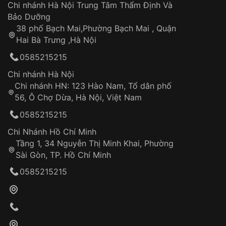
Áp dụng cho tất cả tỉnh thành trên toàn quốc
Dây đeo
Chi nhánh Hà Nội Trung Tâm Thẩm Định Và
Thời gian tính từ khi xác nhận đơn hàng thành
Vỏ đồng hồ
Bảo Dưỡng
công
Sản phẩm đã bị:
38 phố Bạch Mai,Phường Bạch Mai , Quận
Tự ý sửa chữa
Hai Bà Trưng ,Hà Nội
Can thiệp tại các nơi không thuộc hệ
0585215215
thống VNLUX
Hotline: 0585 215 215
Chi nhánh Hà Nội
Chi nhánh HN: 123 Hào Nam, Tổ dân phố
Từ khóa SEO:
56, Ô Chợ Dừa, Hà Nội, Việt Nam
Hỗ trợ nhanh chóng – minh bạch
0585215215
Đảm bảo quyền lợi khách hàng
Đồng hành cùng khách hàng trong suốt quá
Chi Nhánh Hồ Chí Minh
trình sử dụng
Tầng 1, 34 Nguyễn Thị Minh Khai, Phường
Sài Gòn, TP. Hồ Chí Minh
Giao hàng tận nơi
0585215215
Khách hàng kiểm tra và thanh toán trực tiếp
cho nhân viên giao hàng
Xác nhận đơn hàng và thanh toán