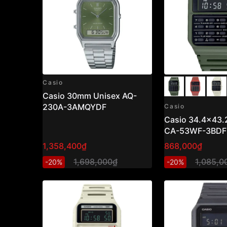
Casio
Casio 30mm Unisex AQ-
230A-3AMQYDF
Casio
Casio 34.4x43
CA-53WF-3BDF
1,358,400₫
868,000₫
1,698,000₫
1,085,0
-20%
-20%