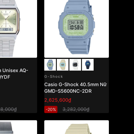
 Unisex AQ-
QYDF
G-Shock
Casio G-Shock 40.5mm Nữ
GMD-S5600NC-2DR
2,625,600₫
98,000₫
3,282,000₫
-20%