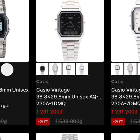
Casio
Casio
36mm Unisex
Casio Vintage
Casio Vinta
38.8x29.8mm Unisex AQ-
38.8x29.8m
230A-1DMQ
230A-7DM
h giá
1,231,200₫
1,231,200₫
00₫
1,539,000₫
1,5
-20%
-20%