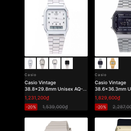
Casio
Casio
Casio Vintage
Casio Vintage
38.8x29.8mm Unisex AQ-
38.6x36.3mm U
230A-7BMQ
A168WGG-1BDF
1,231,200₫
1,829,600₫
1,539,000₫
2,287,0
-20%
-20%