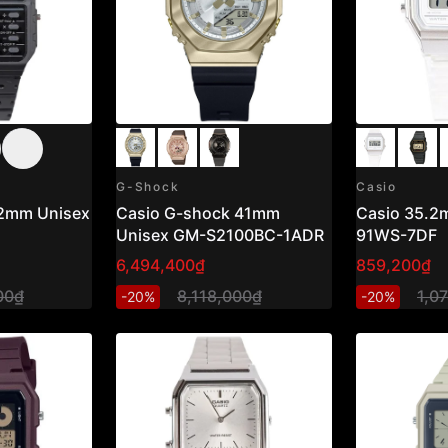
G-Shock
Casio
.2mm Unisex
Casio G-shock 41mm
Casio 35.2
Unisex GM-S2100BC-1ADR
91WS-7DF
6,494,400₫
859,200₫
00₫
8,118,000₫
1,0
-20%
-20%