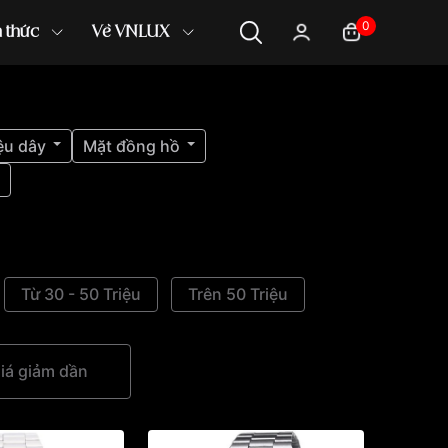
0
n thức
Về VNLUX
ệu dây
Mặt đồng hồ
Từ 30 - 50 Triệu
Trên 50 Triệu
iá giảm dần