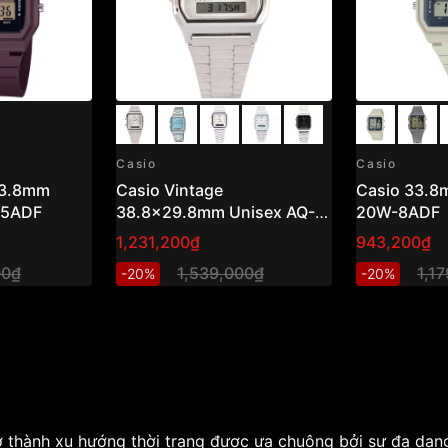
Casio
Casio
33.8mm
Casio Vintage
Casio 33.8
-5ADF
38.8x29.8mm Unisex AQ-
20W-8ADF
230A-7AMQYDF
1,231,200₫
943,200₫
00₫
1,539,000₫
1,1
-20%
-20%
ở thành xu hướng thời trang được ưa chuộng bởi sự đa dạn