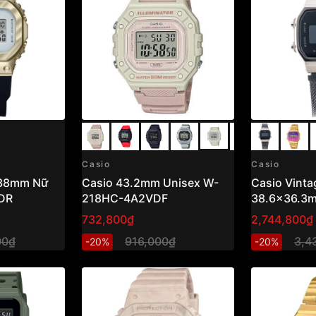
Casio
Casio
 38mm Nữ
Casio 43.2mm Unisex W-
Casio Vinta
DR
218HC-4A2VDF
38.6x36.3m
A168WEMB
732,800₫
2,744,800₫
00₫
916,000₫
3,4
-20%
-20%