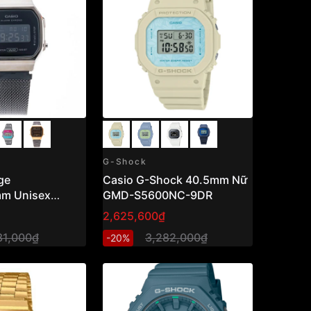
G-Shock
ge
Casio G-Shock 40.5mm Nữ
m Unisex
GMD-S5600NC-9DR
-1BDF
2,625,600₫
31,000₫
3,282,000₫
-20%