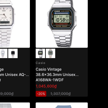
Casio
ge
Casio Vintage
m Unisex AQ-
38.6x36.3mm Unisex
Q
A168WA-1WDF
1,045,600₫
39,000₫
1,307,000₫
-20%