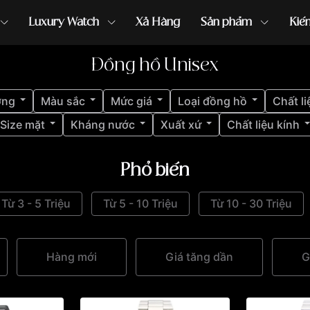
Luxury Watch
Xả Hàng
Sản phẩm
Kiế
Đồng hồ Unisex
ồng hồ G-Shock
đồng hồ Orient
...
ợng
Màu sắc
Mức giá
Loại đồng hồ
Chất li
Size mặt
Kháng nước
Xuất xứ
Chất liệu kính
Phổ biến
Từ 3 - 5 Triệu
Từ 5 - 10 Triệu
Từ 10 - 30 Triệu
Hàng mới
Giá tăng dần
G