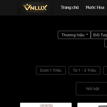
Trang chủ
Nước Hoa
Đồng hồ casio
đ
Thương hiệu
Đối Tư
Dưới 1 Triệu
Từ 1 - 3 Triệu
Nổi bật