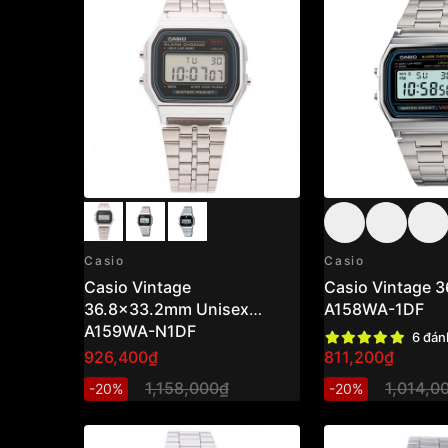
Casio
Casio
Casio Vintage
Casio Vintage 
36.8x33.2mm Unisex
A158WA-1DF
A159WA-N1DF
6 đán
926,400₫
811,200₫
1,158,000₫
1,014,0
-20%
-20%