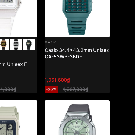
Casio
Casio 34.4x43.2mm Unisex
CA-53WB-3BDF
mm Unisex F-
1,061,600₫
74,000₫
1,327,000₫
-20%