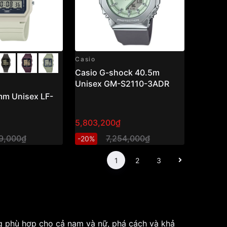
Casio
Casio G-shock 40.5m
Unisex GM-S2110-3ADR
mm Unisex LF-
5,803,200₫
79,000₫
7,254,000₫
-20%
1
2
3
g phù hợp cho cả nam và nữ, phá cách và khả