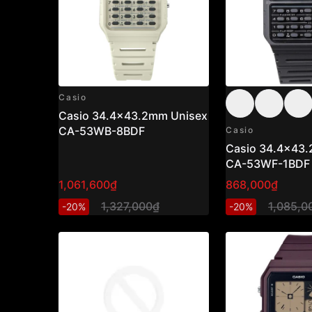
Casio
Casio 34.4x43.2mm Unisex
CA-53WB-8BDF
Casio
Casio 34.4x43
CA-53WF-1BDF
1,061,600₫
868,000₫
1,327,000₫
1,085,0
-20%
-20%