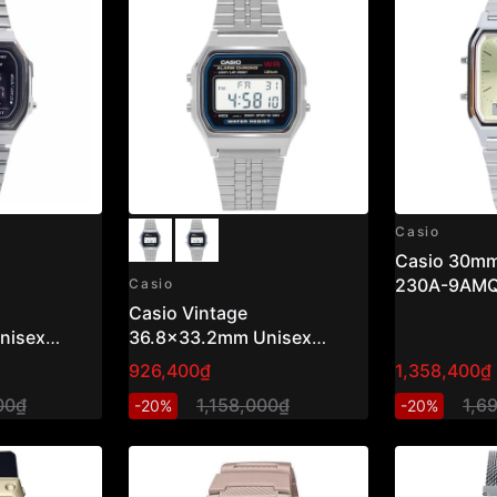
Casio
Casio 30mm
230A-9AM
Casio
Casio Vintage
nisex
36.8x33.2mm Unisex
A159W-N1DF
926,400₫
1,358,400₫
00₫
1,158,000₫
1,6
-20%
-20%