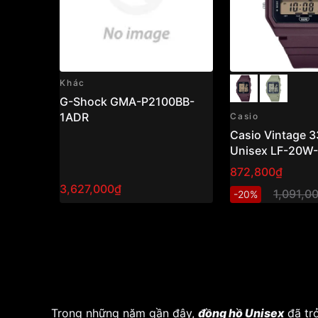
Khác
G-Shock GMA-P2100BB-
1ADR
Casio
Casio Vintage 
Unisex LF-20W
872,800₫
3,627,000₫
1,091,0
-20%
Trong những năm gần đây,
đồng hồ Unisex
đã tr