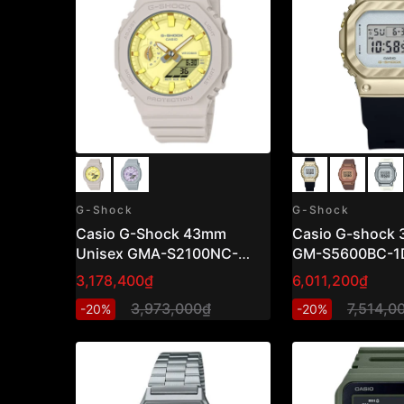
G-Shock
G-Shock
Casio G-Shock 43mm
Casio G-shock
Unisex GMA-S2100NC-
GM-S5600BC-1
4ADR
3,178,400₫
6,011,200₫
3,973,000₫
7,514,0
-20%
-20%