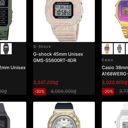
G-Shock
G-shock 45mm Unisex
GMS-S5600RT-4DR
Casio
.2mm Unisex
Casio 38mm
A168WERG
3,247,200₫
3,020,800₫
00₫
4,059,000₫
3,7
-20%
-20%