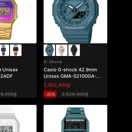
G-Shock
 Unisex
Casio G-shock 42.9mm
-2ADF
Unisex GMA-S2100GA-
3ADR
2,902,400₫
76,000₫
3,628,000₫
-20%