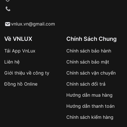
VNLUX tiến hành giao hàng đến địa chỉ yêu
cầu
Từ khóa SEO:
vnlux.vn@gmail.com
Về VNLUX
Chính Sách Chung
Tải App VnLux
Chính sách bảo hành
Áp dụng với các đơn hàng giá trị cao hoặc
Liên hệ
Chính sách bảo mật
sản phẩm đặc biệt
Khách hàng cần
đặt cọc trước 10% giá trị đơn
Giới thiệu về công ty
Chính sách vận chuyển
hàng
Số tiền còn lại thanh toán khi nhận hàng hoặc
Đồng hồ Online
Chính sách đổi trả
theo thỏa thuận
Hướng dẫn mua hàng
Lợi ích của việc đặt cọc:
Hướng dẫn thanh toán
✔️ Đảm bảo xử lý đơn hàng nhanh chóng
Chính sách kiểm hàng
✔️ Hạn chế tình trạng hủy đơn không mong
muốn