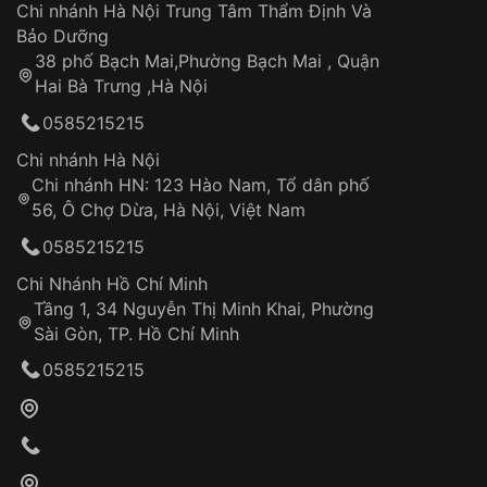
Áp dụng cho tất cả tỉnh thành trên toàn quốc
Dây đeo
Chi nhánh Hà Nội Trung Tâm Thẩm Định Và
Thời gian tính từ khi xác nhận đơn hàng thành
Vỏ đồng hồ
Bảo Dưỡng
công
Sản phẩm đã bị:
38 phố Bạch Mai,Phường Bạch Mai , Quận
Tự ý sửa chữa
Hai Bà Trưng ,Hà Nội
Can thiệp tại các nơi không thuộc hệ
0585215215
thống VNLUX
Hotline: 0585 215 215
Chi nhánh Hà Nội
Chi nhánh HN: 123 Hào Nam, Tổ dân phố
Từ khóa SEO:
56, Ô Chợ Dừa, Hà Nội, Việt Nam
Hỗ trợ nhanh chóng – minh bạch
0585215215
Đảm bảo quyền lợi khách hàng
Đồng hành cùng khách hàng trong suốt quá
Chi Nhánh Hồ Chí Minh
trình sử dụng
Tầng 1, 34 Nguyễn Thị Minh Khai, Phường
Sài Gòn, TP. Hồ Chí Minh
Giao hàng tận nơi
0585215215
Khách hàng kiểm tra và thanh toán trực tiếp
cho nhân viên giao hàng
Xác nhận đơn hàng và thanh toán