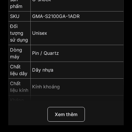
phẩm
SKU
GMA-S2100GA-1ADR
Đối
tượng
Unisex
sử dụng
Dòng
Pin / Quartz
máy
Chất
Dây nhựa
liệu dây
Chất
Kính khoáng
liệu kính
Kháng
20 ATM
nước
Xem thêm
Size
42.9mm
mặt