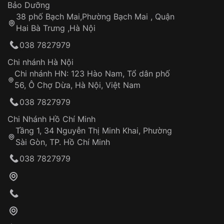
Thời gian tính từ khi xác nhận đơn hàng thành
Vỏ đồng hồ
Bảo Dưỡng
công
Sản phẩm đã bị:
38 phố Bạch Mai,Phường Bạch Mai , Quận
Tự ý sửa chữa
Hai Bà Trưng ,Hà Nội
Can thiệp tại các nơi không thuộc hệ
038 7827979
thống VNLUX
Hotline: 0585 215 215
Chi nhánh Hà Nội
Chi nhánh HN: 123 Hào Nam, Tổ dân phố
Từ khóa SEO:
56, Ô Chợ Dừa, Hà Nội, Việt Nam
Hỗ trợ nhanh chóng – minh bạch
038 7827979
Đảm bảo quyền lợi khách hàng
Đồng hành cùng khách hàng trong suốt quá
Chi Nhánh Hồ Chí Minh
trình sử dụng
Tầng 1, 34 Nguyễn Thị Minh Khai, Phường
Sài Gòn, TP. Hồ Chí Minh
Giao hàng tận nơi
038 7827979
Khách hàng kiểm tra và thanh toán trực tiếp
cho nhân viên giao hàng
Xác nhận đơn hàng và thanh toán
VNLUX tiến hành giao hàng đến địa chỉ yêu