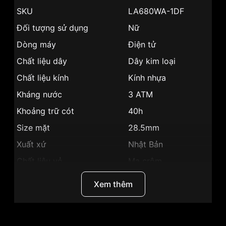
SKU
LA680WA-1DF
Đối tượng sử dụng
Nữ
Dòng máy
Điện tử
Chất liệu dây
Dây kim loại
Chất liệu kính
Kính nhựa
Kháng nước
3 ATM
Khoảng trữ cót
40h
Size mặt
28.5mm
Xuất xứ
Nhật Bản
Chất liệu vỏ
Mạ crôm
Hình dạng
Mặt vuông
Xem thêm
Màu vỏ
Bạc
Phong cách
Trẻ trung, cá tính