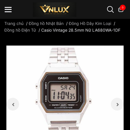
0
Trang chủ
/
Đồng hồ Nhật Bản
/
Đông Hồ Dây Kim Loại
/
Đồng hồ Điện Tử
/
Casio Vintage 28.5mm Nữ LA680WA-1DF
Đồng hồ casio
đồng hồ G-Shock
đồng hồ Orient
...