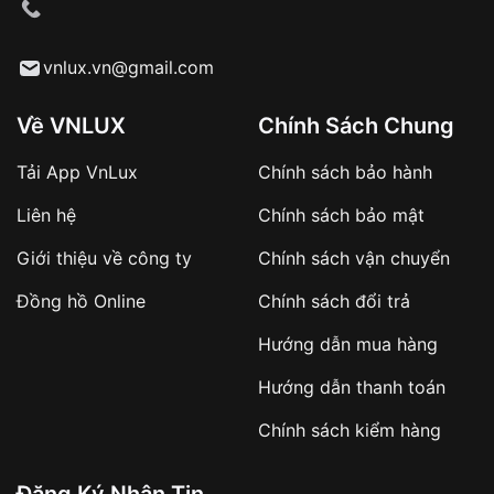
cầu
Từ khóa SEO:
vnlux.vn@gmail.com
Về VNLUX
Chính Sách Chung
Tải App VnLux
Chính sách bảo hành
Áp dụng với các đơn hàng giá trị cao hoặc
Liên hệ
Chính sách bảo mật
sản phẩm đặc biệt
Khách hàng cần
đặt cọc trước 10% giá trị đơn
Giới thiệu về công ty
Chính sách vận chuyển
hàng
Số tiền còn lại thanh toán khi nhận hàng hoặc
Đồng hồ Online
Chính sách đổi trả
theo thỏa thuận
Hướng dẫn mua hàng
Lợi ích của việc đặt cọc:
Hướng dẫn thanh toán
✔️ Đảm bảo xử lý đơn hàng nhanh chóng
Chính sách kiểm hàng
✔️ Hạn chế tình trạng hủy đơn không mong
muốn
Đăng Ký Nhận Tin