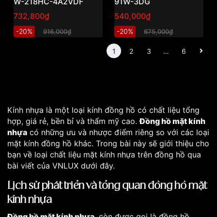
W-218HC-4A2VDF
91W-3DG
732,800₫
540,000₫
-20%
-20%
916,000₫
675,000₫
1
2
3
…
6
Kính nhựa là một loại kính đồng hồ có chất liệu tổng
hợp, giá rẻ, bền bỉ và thẩm mỹ cao.
Đồng hồ mặt kính
nhựa
có những ưu và nhược điểm riêng so với các loại
mặt kính đồng hồ khác. Trong bài này sẽ giới thiệu cho
bạn về loại chất liệu mặt kính nhựa trên đồng hồ qua
bài viết của VNLUX dưới đây.
Lịch sử phát triển và tổng quan đồng hồ mặt
kính nhựa
Đồng hồ mặt kính nhựa
, còn được gọi là đồng hồ