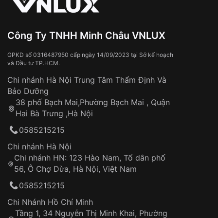
dụng phổ biến trong các loại đồng hồ đeo tay giá
rẻ và tầm trung. Nhờ sự phát triển của công
nghệ, độ bền và khả năng chống xước của mặt
Công Ty TNHH Minh Châu VNLUX
kính nhựa đã được cải thiện đáng kể.
Ưu thế cạnh tranh:
GPKD số 0316487950 cấp ngày 14/09/2023 tại Sở kế hoạch
và Đầu tư TP.HCM.
Mặt kính nhựa
có giá thành rẻ hơn nhiều so với
Chi nhánh Hà Nội Trung Tâm Thẩm Định Và
mặt kính Sapphire cao cấp, giúp giảm giá thành
Bảo Dưỡng
sản xuất đồng hồ.
38 phố Bạch Mai,Phường Bạch Mai , Quận
Mặt kính nhựa
có khả năng chống va đập tốt, ít
Hai Bà Trưng ,Hà Nội
bị nứt vỡ khi rơi rớt.
0585215215
Tính thẩm mỹ có độ sáng bóng cao, tạo vẻ đẹp
sang trọng cho đồng hồ.
Chi nhánh Hà Nội
Dễ dàng chế tác thành nhiều hình dạng và kích
Chi nhánh HN: 123 Hào Nam, Tổ dân phố
thước khác nhau, phù hợp với nhiều kiểu dáng
56, Ô Chợ Dừa, Hà Nội, Việt Nam
đồng hồ.
0585215215
Mặt kính nhựa
có thể được đánh bóng để loại bỏ
các vết trầy xước nhẹ.
Chi Nhánh Hồ Chí Minh
Tầng 1, 34 Nguyễn Thị Minh Khai, Phường