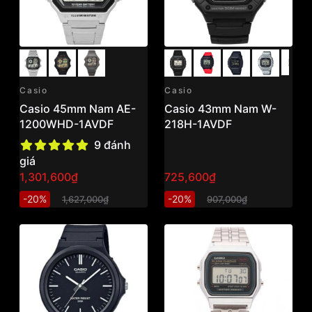
Casio
Casio
Casio 45mm Nam AE-
Casio 43mm Nam W-
1200WHD-1AVDF
218H-1AVDF
9 đánh
giá
1,301,600₫
725,600₫
-20%
-20%
1,627,000₫
907,000₫