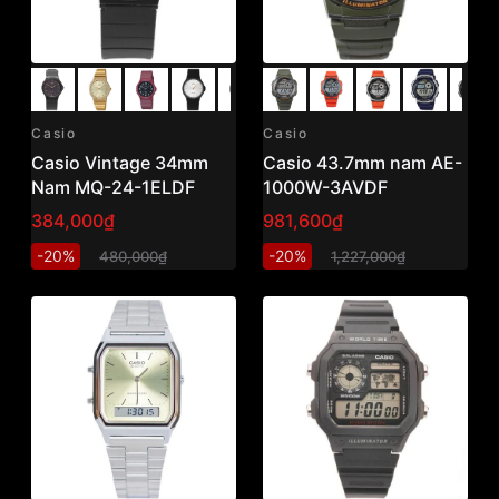
Casio
Casio
Casio Vintage 34mm
Casio 43.7mm nam AE-
Nam MQ-24-1ELDF
1000W-3AVDF
384,000₫
981,600₫
-20%
-20%
480,000₫
1,227,000₫