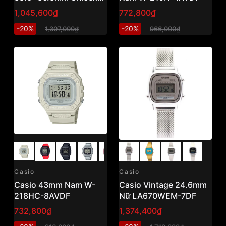
A168WA-1WDF
1,045,600₫
772,800₫
-20%
-20%
1,307,000₫
966,000₫
Casio
Casio
Casio 43mm Nam W-
Casio Vintage 24.6mm
218HC-8AVDF
Nữ LA670WEM-7DF
732,800₫
1,374,400₫