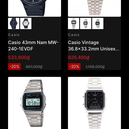
Casio
Casio
Casio 43mm Nam MW-
Casio Vintage
240-1EVDF
36.8x33.2mm Unisex
A159WA-N1DF
533,600₫
926,400₫
-20%
-20%
667,000₫
1,158,000₫