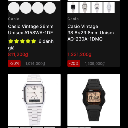
Casio
Casio
Casio Vintage 36mm
Casio Vintage
Unisex A158WA-1DF
38.8x29.8mm Unisex
AQ-230A-1DMQ
6 đánh
giá
811,200₫
1,231,200₫
-20%
-20%
1,014,000₫
1,539,000₫