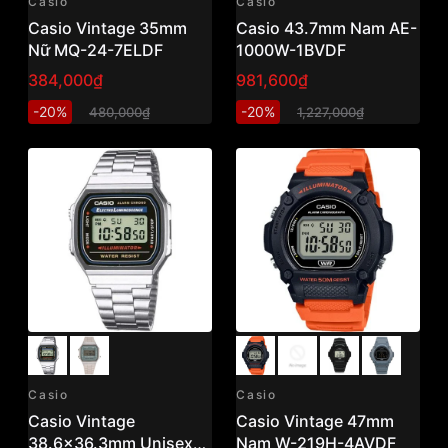
Casio
Casio
Casio Vintage 35mm
Casio 43.7mm Nam AE-
Nữ MQ-24-7ELDF
1000W-1BVDF
384,000₫
981,600₫
-20%
-20%
480,000₫
1,227,000₫
Casio
Casio
Casio Vintage
Casio Vintage 47mm
38.6x36.3mm Unisex
Nam W-219H-4AVDF