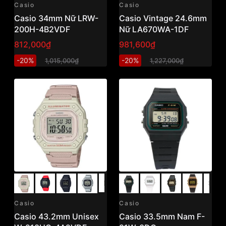
Casio
Casio
Casio 34mm Nữ LRW-
Casio Vintage 24.6mm
200H-4B2VDF
Nữ LA670WA-1DF
812,000₫
981,600₫
-20%
-20%
1,015,000₫
1,227,000₫
Casio
Casio
Casio 43.2mm Unisex
Casio 33.5mm Nam F-