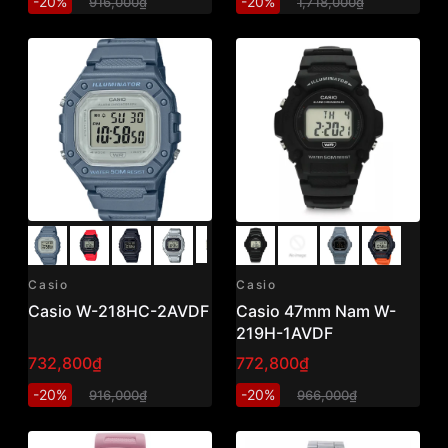
-20%
-20%
916,000₫
1,718,000₫
Casio
Casio
Casio W-218HC-2AVDF
Casio 47mm Nam W-
219H-1AVDF
732,800₫
772,800₫
-20%
-20%
916,000₫
966,000₫