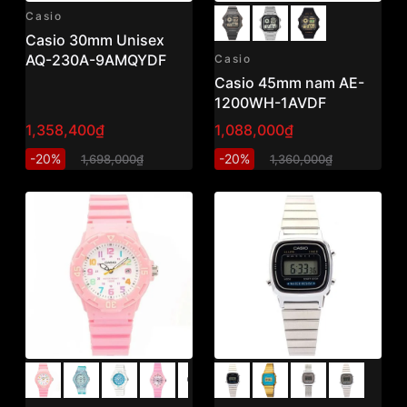
Casio
Casio 30mm Unisex
AQ-230A-9AMQYDF
Casio
Casio 45mm nam AE-
1200WH-1AVDF
1,358,400₫
1,088,000₫
-20%
-20%
1,698,000₫
1,360,000₫