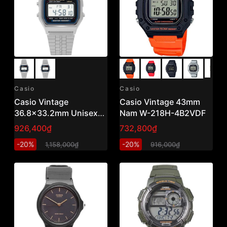
Casio
Casio
Casio Vintage
Casio Vintage 43mm
36.8x33.2mm Unisex
Nam W-218H-4B2VDF
A159W-N1DF
926,400₫
732,800₫
-20%
-20%
1,158,000₫
916,000₫