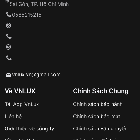
Sài Gòn, TP. Hồ Chí Minh
0585215215
vnlux.vn@gmail.com
Khám phá 2 Loại Mặt Kính Nhựa Phổ Biến
Mặt kính nhựa
là lựa chọn phổ biến cho đồng hồ đeo
Về VNLUX
Chính Sách Chung
tay giá rẻ và tầm trung bởi nhiều ưu điểm như giá
thành rẻ, độ bền và tính thẩm mỹ. Tuy nhiên, có hai loại
Tải App VnLux
Chính sách bảo hành
mặt kính nhựa phổ biến là Hesalite và Acrylic, mỗi loại
Liên hệ
Chính sách bảo mật
sở hữu những ưu điểm và nhược điểm riêng biệt.
Giới thiệu về công ty
Chính sách vận chuyển