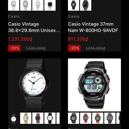
Casio
Casio
Casio Vintage
Casio Vintage 37mm
38.8x29.8mm Unisex
Nam W-800HG-9AVDF
AQ-230A-7DMQ
1,231,200₫
811,200₫
-20%
-20%
1,539,000₫
1,014,000₫