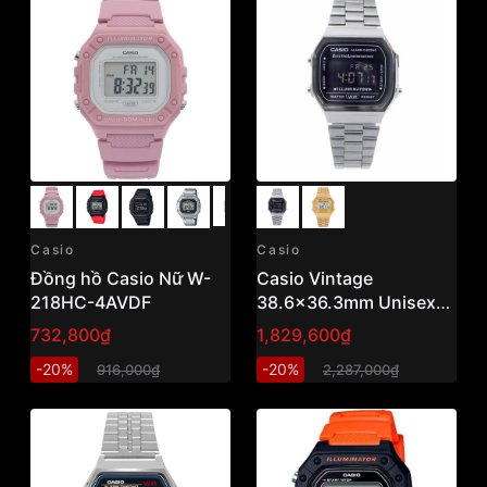
Casio
Casio
Đồng hồ Casio Nữ W-
Casio Vintage
218HC-4AVDF
38.6x36.3mm Unisex
A168WGG-1BDF
732,800₫
1,829,600₫
-20%
-20%
916,000₫
2,287,000₫