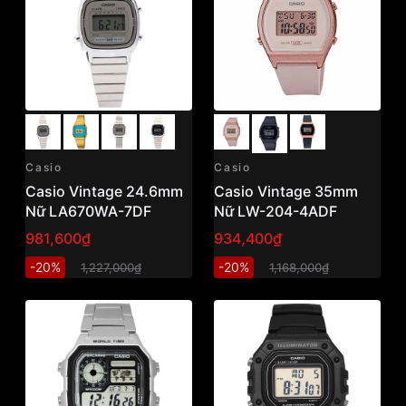
Casio
Casio
Casio Vintage 24.6mm
Casio Vintage 35mm
Nữ LA670WA-7DF
Nữ LW-204-4ADF
981,600₫
934,400₫
-20%
-20%
1,227,000₫
1,168,000₫