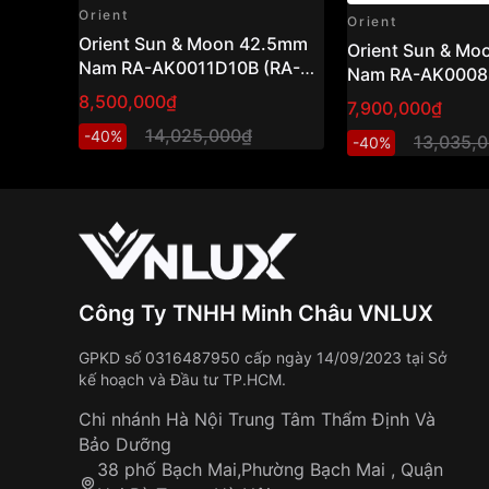
Orient
Orient
Orient Sun & Moon 42.5mm
Orient Sun & M
Nam RA-AK0011D10B (RA-
Nam RA-AK0008S
AK0011D30B)
AK0008S30B )
8,500,000₫
7,900,000₫
14,025,000₫
-40%
13,035,
-40%
Công Ty TNHH Minh Châu VNLUX
GPKD số 0316487950 cấp ngày 14/09/2023 tại Sở
kế hoạch và Đầu tư TP.HCM.
Chi nhánh Hà Nội Trung Tâm Thẩm Định Và
Bảo Dưỡng
38 phố Bạch Mai,Phường Bạch Mai , Quận