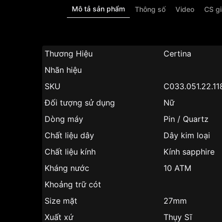
Mô tả sản phẩm
Thông số
Video
CS g
Thương Hiệu
Certina
Nhãn hiệu
SKU
C033.051.22.11
Đối tượng sử dụng
Nữ
Dòng máy
Pin / Quartz
Chất liệu dây
Dây kim loại
Chất liệu kính
Kính sapphire
Kháng nước
10 ATM
Khoảng trữ cót
Size mặt
27mm
Xuất xứ
Thụy Sĩ