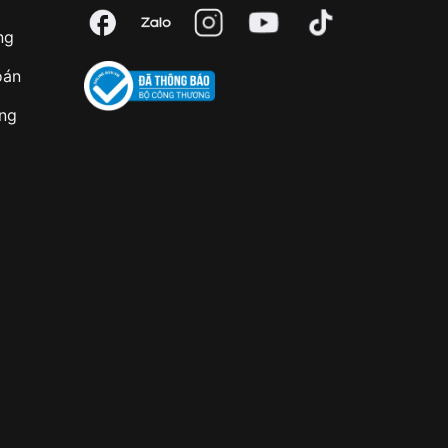
ng
oán
àng