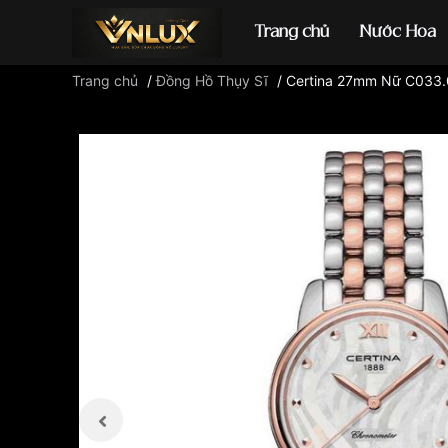
Trang chủ
Nước Hoa
Trang chủ
/
Đồng Hồ Thụy Sĩ
/
Certina 27mm Nữ C033.
Đồng hồ casio
đ