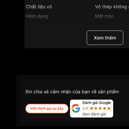
Chất liệu vỏ
Vỏ thép không 
Hình dạng
Mặt tròn
Màu vỏ
Bạc
Phong cách
Sang trọng
Xem thêm
Tính năng
Giờ, phút, giây
Độ dày
7.5mm
Màu mặt
Khảm trai
Những sản phẩm tương tự
"Certina 27mm Nữ C
Xin chia sẻ cảm nhận của bạn về sản phẩm
Viết đánh giá tại đây