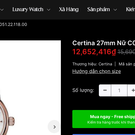
Luxury Watch
Xả Hàng
Sản phẩm
Kiế
051.22.118.00
ồng hồ G-Shock
đồng hồ Orient
...
Certina 27mm Nữ C0
12,652,416₫
15,69
Thương hiệu:
Certina
|
Mã sản 
Hướng dẫn chọn size
Số lượng:
Mua ngay - Free ship
Kiểm tra hàng trước khi than