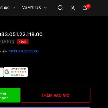
0
n thức
Về VNLUX
33.051.22.118.00
0,000₫
-20%
phẩm:
C033.051.22.118.00
ping
THÊM VÀO GIỎ
h toán