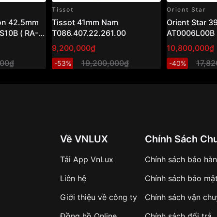
Tissot
Orient Star
oon 42.5mm
Tissot 41mm Nam
Orient Star 
10B ( RA-
T086.407.22.261.00
AT0006L00B
9,200,000₫
10,800,000₫
000₫
19,200,000₫
17,8
-53%
-40%
Về VNLUX
Chính Sách Ch
Tải App VnLux
Chính sách bảo hà
Liên hệ
Chính sách bảo mậ
Giới thiệu về công ty
Chính sách vận ch
Đồng hồ Online
Chính sách đổi trả