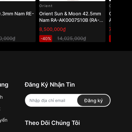
Orient
Orient
39.3mm Nam RE-
Orient Sun & Moon 42.5mm
Orient 4
Nam RA-AK0007S10B (RA-
AR0003L1
AK0007S30B)
AR0003L3
8,500,000₫
7,548,00
20,000₫
14,025,000₫
1
-40%
-40%
ung
Đăng Ký Nhận Tin
nh
Đăng ký
t
uyển
Theo Dõi Chúng Tôi