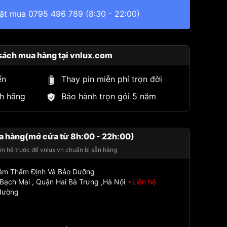
đặt mua
0795 496 789
(8:30 - 22:00)
sách mua hàng tại vnlux.com
ển
Thay pin miễn phí trọn đời
h hãng
Bảo hành trọn gói 5 năm
a hàng(mở cửa từ 8h:00 - 22h:00)
iên hệ trước để vnlux.vn chuẩn bị sẵn hàng
Tâm Thẩm Định Và Bảo Dưỡng
Bạch Mai , Quận Hai Bà Trưng ,Hà Nội
Liên hệ
đường