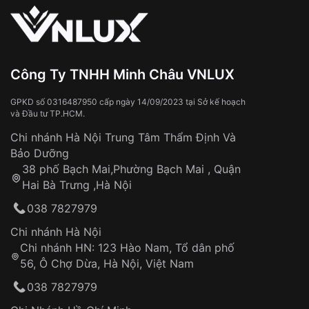
Màu mặt
Khảm trai
Sử dụng sai cách như:
Từ khóa SEO:
Tiếp xúc với hóa chất, chất tẩy rửa
Đeo đồng hồ khi tắm nước nóng, xông
Xem thêm
hơi
Đồng hồ bị hư hỏng do:
Công Ty TNHH Minh Châu VNLUX
Va đập, rơi vỡ
Thời gian vận chuyển trung bình:
Tai nạn hoặc tác động từ bên ngoài
3 – 5 ngày
GPKD số 0316487950 cấp ngày 14/09/2023 tại Sở kế hoạch
và Đầu tư TP.HCM.
làm việc
Hao mòn tự nhiên theo thời gian:
Áp dụng cho tất cả tỉnh thành trên toàn quốc
Dây đeo
Chi nhánh Hà Nội Trung Tâm Thẩm Định Và
Thời gian tính từ khi xác nhận đơn hàng thành
Vỏ đồng hồ
Bảo Dưỡng
công
Sản phẩm đã bị:
38 phố Bạch Mai,Phường Bạch Mai , Quận
Tự ý sửa chữa
Hai Bà Trưng ,Hà Nội
Can thiệp tại các nơi không thuộc hệ
038 7827979
thống VNLUX
Hotline: 0585 215 215
Chi nhánh Hà Nội
Chi nhánh HN: 123 Hào Nam, Tổ dân phố
Từ khóa SEO:
56, Ô Chợ Dừa, Hà Nội, Việt Nam
Hỗ trợ nhanh chóng – minh bạch
038 7827979
Đảm bảo quyền lợi khách hàng