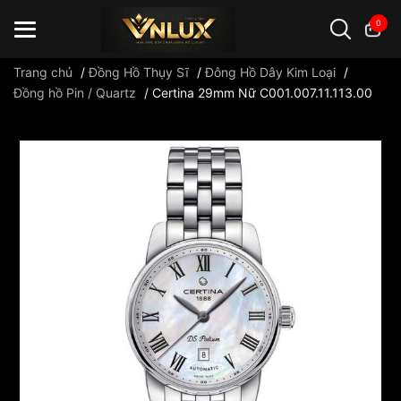
0
Trang chủ
/
Đồng Hồ Thụy Sĩ
/
Đông Hồ Dây Kim Loại
/
Đồng hồ Pin / Quartz
/
Certina 29mm Nữ C001.007.11.113.00
Đồng hồ casio
đồng hồ G-Shock
đồng hồ Orient
...