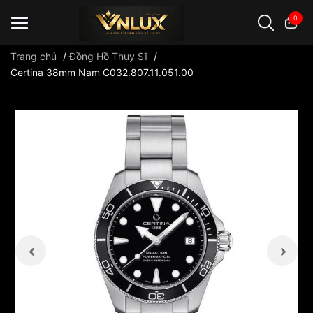
0
Trang chủ
/
Đồng Hồ Thụy Sĩ
/
Certina 38mm Nam C032.807.11.051.00
Đồng hồ casio
đồng hồ G-Shock
đồng hồ Orient
...