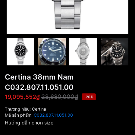
Certina 38mm Nam
C032.807.11.051.00
23,680,000₫
19,095,552₫
-20%
Thương hiệu:
Certina
Mã sản phẩm:
C032.807.11.051.00
Hướng dẫn chọn size