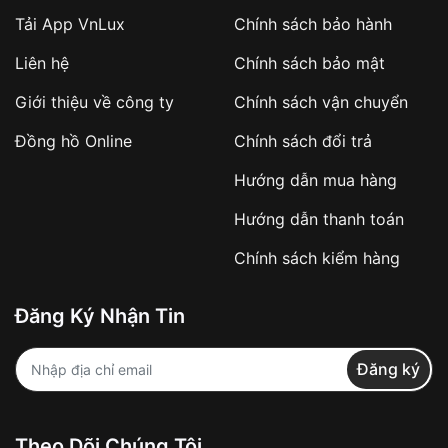
Tải App VnLux
Chính sách bảo hành
Áp dụng với các đơn hàng giá trị cao hoặc
Liên hệ
Chính sách bảo mật
sản phẩm đặc biệt
Khách hàng cần
đặt cọc trước 10% giá trị đơn
Giới thiệu về công ty
Chính sách vận chuyển
hàng
Số tiền còn lại thanh toán khi nhận hàng hoặc
Đồng hồ Online
Chính sách đổi trả
theo thỏa thuận
Hướng dẫn mua hàng
Lợi ích của việc đặt cọc:
Hướng dẫn thanh toán
✔️ Đảm bảo xử lý đơn hàng nhanh chóng
Chính sách kiểm hàng
✔️ Hạn chế tình trạng hủy đơn không mong
muốn
Đăng Ký Nhận Tin
Từ khóa SEO:
Đăng ký
Khách hàng được
kiểm tra hàng trước khi
Theo Dõi Chúng Tôi