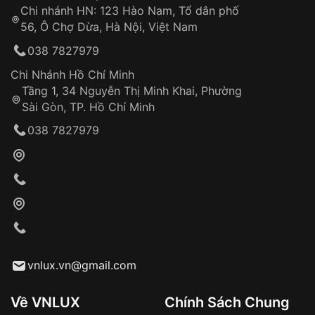
Chi nhánh HN: 123 Hào Nam, Tổ dân phố
Từ khóa SEO:
56, Ô Chợ Dừa, Hà Nội, Việt Nam
Hỗ trợ nhanh chóng – minh bạch
038 7827979
Đảm bảo quyền lợi khách hàng
Đồng hành cùng khách hàng trong suốt quá
Chi Nhánh Hồ Chí Minh
trình sử dụng
Tầng 1, 34 Nguyễn Thị Minh Khai, Phường
Sài Gòn, TP. Hồ Chí Minh
Giao hàng tận nơi
038 7827979
Khách hàng kiểm tra và thanh toán trực tiếp
cho nhân viên giao hàng
Xác nhận đơn hàng và thanh toán
VNLUX tiến hành giao hàng đến địa chỉ yêu
cầu
Từ khóa SEO:
vnlux.vn@gmail.com
Về VNLUX
Chính Sách Chung