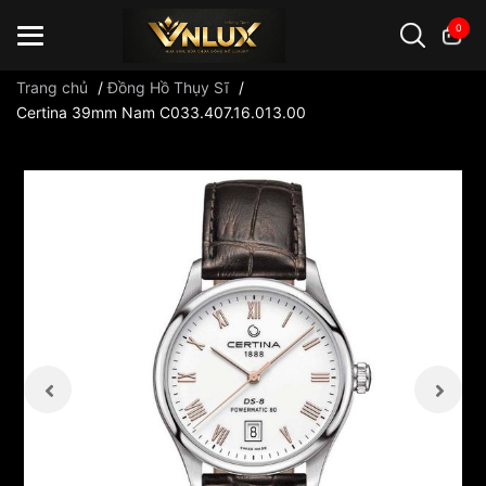
0
Trang chủ
/
Đồng Hồ Thụy Sĩ
/
Certina 39mm Nam C033.407.16.013.00
Đồng hồ casio
đồng hồ G-Shock
đồng hồ Orient
...