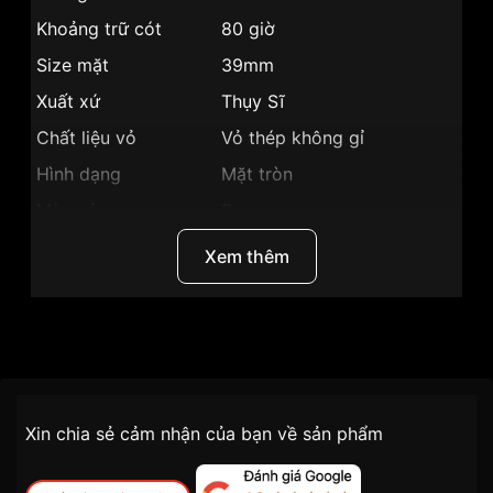
Khoảng trữ cót
80 giờ
Size mặt
39mm
Xuất xứ
Thụy Sĩ
Chất liệu vỏ
Vỏ thép không gỉ
Hình dạng
Mặt tròn
Màu vỏ
Bạc
Phong cách
Sang trọng
Xem thêm
Tính năng
Giờ, phút, giây, Lịch ngày
Độ dày
9.8mm
Thương Hiệu
Certina
Màu mặt
Mặt trắng
Những sản phẩm tương tự
"Certina 39mm Nam
Nhãn hiệu
C033.407.16.013.00":
Chính sách vận chuyển VNLUX
Xin chia sẻ cảm nhận của bạn về sản phẩm
tiện lợi –
SKU
C033.407.16.013.00
nhanh chóng – minh bạch