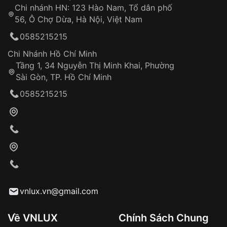
Chi nhánh HN: 123 Hào Nam, Tổ dân phố
Từ khóa SEO:
56, Ô Chợ Dừa, Hà Nội, Việt Nam
Hỗ trợ nhanh chóng – minh bạch
0585215215
Đảm bảo quyền lợi khách hàng
Đồng hành cùng khách hàng trong suốt quá
Chi Nhánh Hồ Chí Minh
trình sử dụng
Tầng 1, 34 Nguyễn Thị Minh Khai, Phường
Sài Gòn, TP. Hồ Chí Minh
Giao hàng tận nơi
0585215215
Khách hàng kiểm tra và thanh toán trực tiếp
cho nhân viên giao hàng
Xác nhận đơn hàng và thanh toán
VNLUX tiến hành giao hàng đến địa chỉ yêu
cầu
Từ khóa SEO:
vnlux.vn@gmail.com
Về VNLUX
Chính Sách Chung