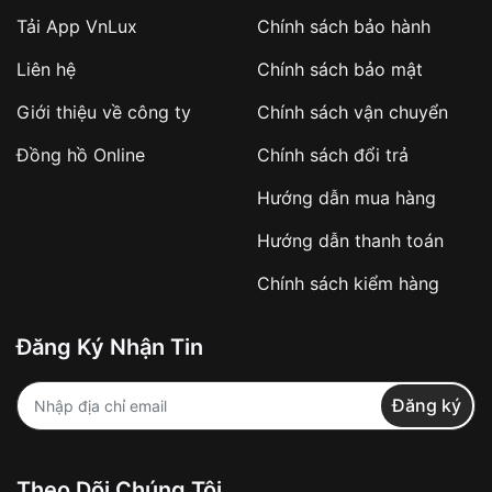
Tải App VnLux
Chính sách bảo hành
Áp dụng với các đơn hàng giá trị cao hoặc
Liên hệ
Chính sách bảo mật
sản phẩm đặc biệt
Khách hàng cần
đặt cọc trước 10% giá trị đơn
Giới thiệu về công ty
Chính sách vận chuyển
hàng
Số tiền còn lại thanh toán khi nhận hàng hoặc
Đồng hồ Online
Chính sách đổi trả
theo thỏa thuận
Hướng dẫn mua hàng
Lợi ích của việc đặt cọc:
Hướng dẫn thanh toán
✔️ Đảm bảo xử lý đơn hàng nhanh chóng
Chính sách kiểm hàng
✔️ Hạn chế tình trạng hủy đơn không mong
muốn
Đăng Ký Nhận Tin
Từ khóa SEO:
Đăng ký
Khách hàng được
kiểm tra hàng trước khi
Theo Dõi Chúng Tôi