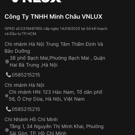
Đeo đồng hồ khi tắm nước nóng, xông
hơi
Đồng hồ bị hư hỏng do:
Công Ty TNHH Minh Châu VNLUX
Va đập, rơi vỡ
Thời gian vận chuyển trung bình:
Tai nạn hoặc tác động từ bên ngoài
3 – 5 ngày
GPKD số 0316487950 cấp ngày 14/09/2023 tại Sở kế hoạch
và Đầu tư TP.HCM.
làm việc
Hao mòn tự nhiên theo thời gian:
Áp dụng cho tất cả tỉnh thành trên toàn quốc
Dây đeo
Chi nhánh Hà Nội Trung Tâm Thẩm Định Và
Thời gian tính từ khi xác nhận đơn hàng thành
Vỏ đồng hồ
Bảo Dưỡng
công
Sản phẩm đã bị:
38 phố Bạch Mai,Phường Bạch Mai , Quận
Tự ý sửa chữa
Hai Bà Trưng ,Hà Nội
Can thiệp tại các nơi không thuộc hệ
0585215215
thống VNLUX
Hotline: 0585 215 215
Chi nhánh Hà Nội
Chi nhánh HN: 123 Hào Nam, Tổ dân phố
Từ khóa SEO:
56, Ô Chợ Dừa, Hà Nội, Việt Nam
Hỗ trợ nhanh chóng – minh bạch
0585215215
Đảm bảo quyền lợi khách hàng
Đồng hành cùng khách hàng trong suốt quá
Chi Nhánh Hồ Chí Minh
trình sử dụng
Tầng 1, 34 Nguyễn Thị Minh Khai, Phường
Sài Gòn, TP. Hồ Chí Minh