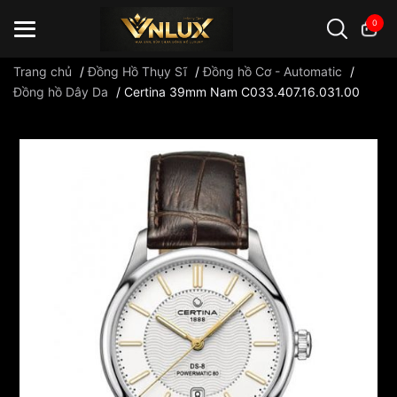
0
Trang chủ
/
Đồng Hồ Thụy Sĩ
/
Đồng hồ Cơ - Automatic
/
Đồng hồ Dây Da
/
Certina 39mm Nam C033.407.16.031.00
Đồng hồ casio
đồng hồ G-Shock
đồng hồ Orient
...