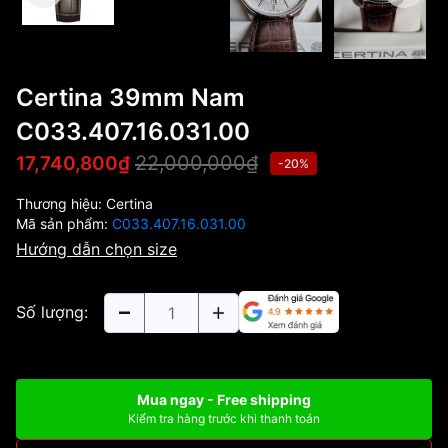
Certina 39mm Nam
C033.407.16.031.00
22,000,000₫
17,740,800₫
-20%
Thương hiệu:
Certina
Mã sản phẩm:
C033.407.16.031.00
Hướng dẫn chọn size
Số lượng:
Mua ngay - Free shipping
Kiểm tra hàng trước khi thanh toán