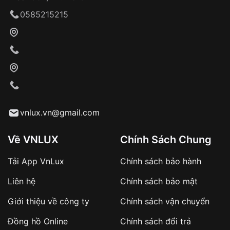
Giao hàng tận nơi
0585215215
Khách hàng kiểm tra và thanh toán trực tiếp
cho nhân viên giao hàng
Xác nhận đơn hàng và thanh toán
VNLUX tiến hành giao hàng đến địa chỉ yêu
cầu
Từ khóa SEO:
vnlux.vn@gmail.com
Về VNLUX
Chính Sách Chung
Tải App VnLux
Chính sách bảo hành
Áp dụng với các đơn hàng giá trị cao hoặc
Liên hệ
Chính sách bảo mật
sản phẩm đặc biệt
Khách hàng cần
đặt cọc trước 10% giá trị đơn
Giới thiệu về công ty
Chính sách vận chuyển
hàng
Số tiền còn lại thanh toán khi nhận hàng hoặc
Đồng hồ Online
Chính sách đổi trả
theo thỏa thuận