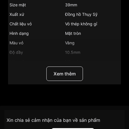
Size mặt
39mm
Xuất xứ
Đồng hồ Thụy Sỹ
Chất liệu vỏ
Vỏ thép không gỉ
Hình dạng
Mặt tròn
Màu vỏ
Vàng
Độ dầy
10.5mm
Màu mặt
Mặt trắng
Những sản phẩm tương tự
"Certina 39mm Nam
Xem thêm
C033.407.22.013.00":
Thương Hiệu
Đồng Hồ Certina
SKU/UPC/MPN
C033.407.22.013.00
Chính sách vận chuyển VNLUX
Xin chia sẻ cảm nhận của bạn về sản phẩm
tiện lợi –
Đối tượng sử dụng
Đồng hồ nam
nhanh chóng – minh bạch