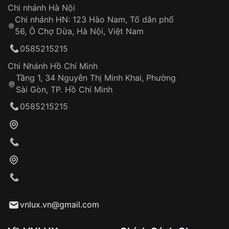
Hotline: 0585 215 215
Chi nhánh Hà Nội
Chi nhánh HN: 123 Hào Nam, Tổ dân phố
Từ khóa SEO:
56, Ô Chợ Dừa, Hà Nội, Việt Nam
Hỗ trợ nhanh chóng – minh bạch
0585215215
Đảm bảo quyền lợi khách hàng
Đồng hành cùng khách hàng trong suốt quá
Chi Nhánh Hồ Chí Minh
trình sử dụng
Tầng 1, 34 Nguyễn Thị Minh Khai, Phường
Sài Gòn, TP. Hồ Chí Minh
Giao hàng tận nơi
0585215215
Khách hàng kiểm tra và thanh toán trực tiếp
cho nhân viên giao hàng
Xác nhận đơn hàng và thanh toán
VNLUX tiến hành giao hàng đến địa chỉ yêu
cầu
Từ khóa SEO:
vnlux.vn@gmail.com