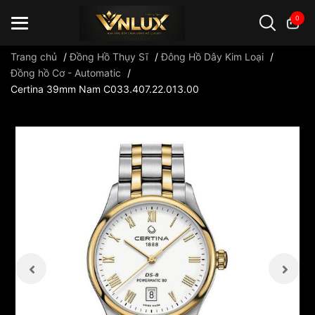
0
Trang chủ
/
Đồng Hồ Thụy Sĩ
/
Đông Hồ Dây Kim Loại
/
Đồng hồ Cơ - Automatic
/
Certina 39mm Nam C033.407.22.013.00
Đồng hồ casio
đồng hồ G-Shock
đồng hồ Orient
...