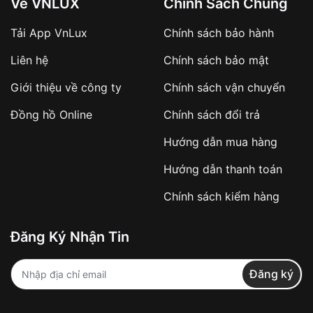
Về VNLUX
Chính Sách Chung
Tải App VnLux
Chính sách bảo hành
Áp dụng với các đơn hàng giá trị cao hoặc
Liên hệ
Chính sách bảo mật
sản phẩm đặc biệt
Khách hàng cần
đặt cọc trước 10% giá trị đơn
Giới thiệu về công ty
Chính sách vận chuyển
hàng
Số tiền còn lại thanh toán khi nhận hàng hoặc
Đồng hồ Online
Chính sách đổi trả
theo thỏa thuận
Hướng dẫn mua hàng
Lợi ích của việc đặt cọc:
Hướng dẫn thanh toán
✔️ Đảm bảo xử lý đơn hàng nhanh chóng
Chính sách kiểm hàng
✔️ Hạn chế tình trạng hủy đơn không mong
muốn
Đăng Ký Nhận Tin
Từ khóa SEO:
Đăng ký