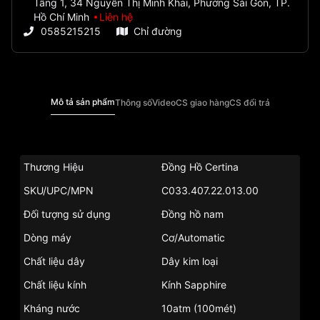
Tầng 1, 34 Nguyễn Thị Minh Khai, Phường Sài Gòn, TP.
Hồ Chí Minh
Liên hệ
0585215215
Chỉ đường
Mô tả sản phẩm
Thông số
Video
CS giao hàng
CS đổi trả
Thương Hiệu
Đồng Hồ Certina
SKU/UPC/MPN
C033.407.22.013.00
Đối tượng sử dụng
Đồng hồ nam
Dòng máy
Cơ/Automatic
Chất liệu dây
Dây kim loại
Chất liệu kính
Kính Sapphire
Kháng nước
10atm (100mét)