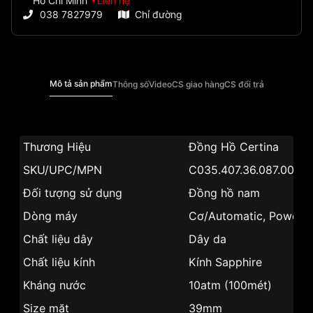
Hồ Chí Minh
Liên hệ
038 7827979
Chỉ đường
Mô tả sản phẩm
Thông số
Video
CS giao hàng
CS đổi trả
Thương Hiệu
Đồng Hồ Certina
SKU/UPC/MPN
C035.407.36.087.00
Đối tượng sử dụng
Đồng hồ nam
Dòng máy
Cơ/Automatic, Powerm
Chất liệu dây
Dây da
Chất liệu kính
Kính Sapphire
Kháng nước
10atm (100mét)
Size mặt
39mm