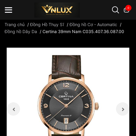
0
Trang chủ
/
Đồng Hồ Thụy Sĩ
/
Đồng hồ Cơ - Automatic
/
Đồng hồ Dây Da
/
Certina 39mm Nam C035.407.36.087.00
Đồng hồ casio
đồng hồ G-Shock
đồng hồ Orient
...