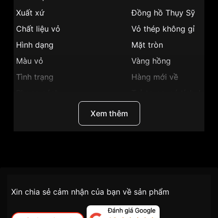
Xuất xứ
Đồng hồ Thụy Sỹ
Chất liệu vỏ
Vỏ thép không gỉ
Hình dạng
Mặt tròn
Màu vỏ
Vàng hồng
Tình trạng
Hàng mới về
Phong cách
Trẻ trung, cá tính, Lộ đ
Tính năng
Lịch ngày
Xem thêm
Màu mặt
Mặt đen
Những sản phẩm tương tự
"Certina 39mm Nam
C035.407.36.087.00":
Thương Hiệu
Certina
SKU
C035.407.36.087.00
Chính sách vận chuyển VNLUX
Xin chia sẻ cảm nhận của bạn về sản phẩm
tiện lợi –
Đối tượng sử dụng
Nam
nhanh chóng – minh bạch