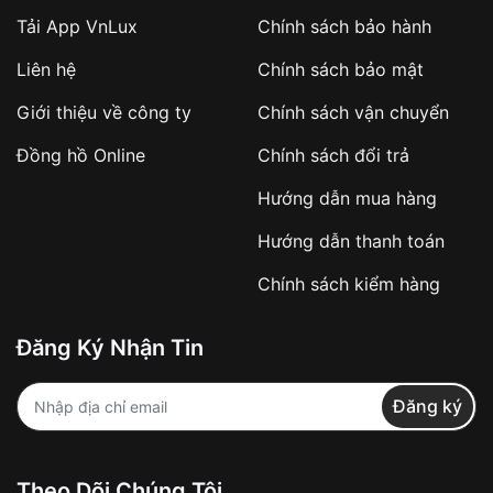
Tải App VnLux
Chính sách bảo hành
Áp dụng với các đơn hàng giá trị cao hoặc
Liên hệ
Chính sách bảo mật
sản phẩm đặc biệt
Khách hàng cần
đặt cọc trước 10% giá trị đơn
Giới thiệu về công ty
Chính sách vận chuyển
hàng
Số tiền còn lại thanh toán khi nhận hàng hoặc
Đồng hồ Online
Chính sách đổi trả
theo thỏa thuận
Hướng dẫn mua hàng
Lợi ích của việc đặt cọc:
Hướng dẫn thanh toán
✔️ Đảm bảo xử lý đơn hàng nhanh chóng
Chính sách kiểm hàng
✔️ Hạn chế tình trạng hủy đơn không mong
muốn
Đăng Ký Nhận Tin
Từ khóa SEO:
Đăng ký
Khách hàng được
kiểm tra hàng trước khi
Theo Dõi Chúng Tôi