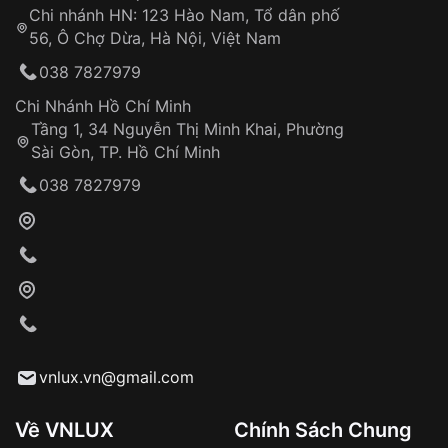
Chi nhánh HN: 123 Hào Nam, Tổ dân phố
Từ khóa SEO:
56, Ô Chợ Dừa, Hà Nội, Việt Nam
Hỗ trợ nhanh chóng – minh bạch
038 7827979
Đảm bảo quyền lợi khách hàng
Đồng hành cùng khách hàng trong suốt quá
Chi Nhánh Hồ Chí Minh
trình sử dụng
Tầng 1, 34 Nguyễn Thị Minh Khai, Phường
Sài Gòn, TP. Hồ Chí Minh
Giao hàng tận nơi
038 7827979
Khách hàng kiểm tra và thanh toán trực tiếp
cho nhân viên giao hàng
Xác nhận đơn hàng và thanh toán
VNLUX tiến hành giao hàng đến địa chỉ yêu
cầu
Từ khóa SEO:
vnlux.vn@gmail.com
Về VNLUX
Chính Sách Chung