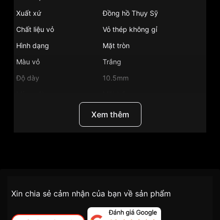
Xuất xứ
Đồng hồ Thụy Sỹ
Chất liệu vỏ
Vỏ thép không gỉ
Hình dạng
Mặt tròn
Màu vỏ
Trắng
Độ dày
10.5mm
Màu mặt
Mặt trắng
Những sản phẩm tương tự
"Certina 40mm Nam
Xem thêm
C033.457.16.031.00":
Thương Hiệu
Certina
SKU
C033.457.16.031.00
Chính sách vận chuyển VNLUX
Xin chia sẻ cảm nhận của bạn về sản phẩm
tiện lợi –
Đối tượng sử dụng
Nam
nhanh chóng – minh bạch