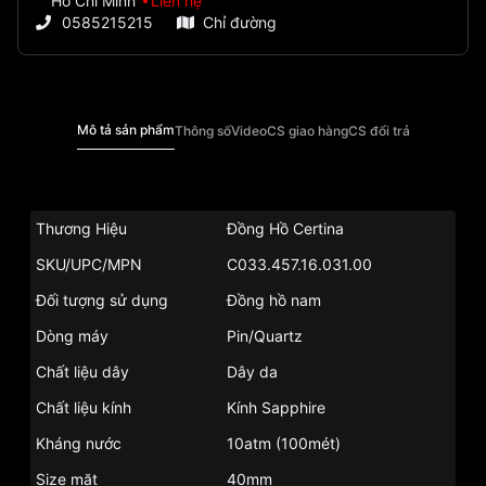
Hồ Chí Minh
Liên hệ
0585215215
Chỉ đường
Mô tả sản phẩm
Thông số
Video
CS giao hàng
CS đổi trả
Thương Hiệu
Đồng Hồ Certina
SKU/UPC/MPN
C033.457.16.031.00
Đối tượng sử dụng
Đồng hồ nam
Dòng máy
Pin/Quartz
Chất liệu dây
Dây da
Chất liệu kính
Kính Sapphire
Kháng nước
10atm (100mét)
Size mặt
40mm