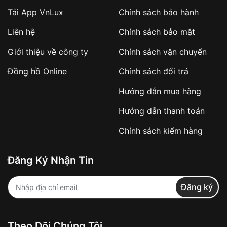
Tải App VnLux
Chính sách bảo hành
Áp dụng với các đơn hàng giá trị cao hoặc
Liên hệ
Chính sách bảo mật
sản phẩm đặc biệt
Khách hàng cần
đặt cọc trước 10% giá trị đơn
Giới thiệu về công ty
Chính sách vận chuyển
hàng
Số tiền còn lại thanh toán khi nhận hàng hoặc
Đồng hồ Online
Chính sách đổi trả
theo thỏa thuận
Hướng dẫn mua hàng
Lợi ích của việc đặt cọc:
Hướng dẫn thanh toán
✔️ Đảm bảo xử lý đơn hàng nhanh chóng
Chính sách kiểm hàng
✔️ Hạn chế tình trạng hủy đơn không mong
muốn
Đăng Ký Nhận Tin
Từ khóa SEO:
Đăng ký
Khách hàng được
kiểm tra hàng trước khi
Theo Dõi Chúng Tôi