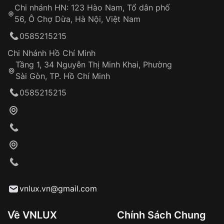
Chi nhánh HN: 123 Hào Nam, Tổ dân phố
Từ khóa SEO:
56, Ô Chợ Dừa, Hà Nội, Việt Nam
Hỗ trợ nhanh chóng – minh bạch
0585215215
Đảm bảo quyền lợi khách hàng
Đồng hành cùng khách hàng trong suốt quá
Chi Nhánh Hồ Chí Minh
trình sử dụng
Tầng 1, 34 Nguyễn Thị Minh Khai, Phường
Sài Gòn, TP. Hồ Chí Minh
Giao hàng tận nơi
0585215215
Khách hàng kiểm tra và thanh toán trực tiếp
cho nhân viên giao hàng
Xác nhận đơn hàng và thanh toán
VNLUX tiến hành giao hàng đến địa chỉ yêu
cầu
Từ khóa SEO:
vnlux.vn@gmail.com
Về VNLUX
Chính Sách Chung