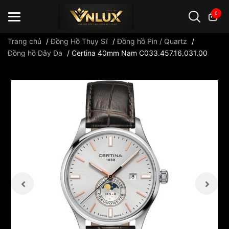
0
Trang chủ
/
Đồng Hồ Thụy Sĩ
/
Đồng hồ Pin / Quartz
/
Đồng hồ Dây Da
/
Certina 40mm Nam C033.457.16.031.00
Đồng hồ casio
đồng hồ G-Shock
đồng hồ Orient
...