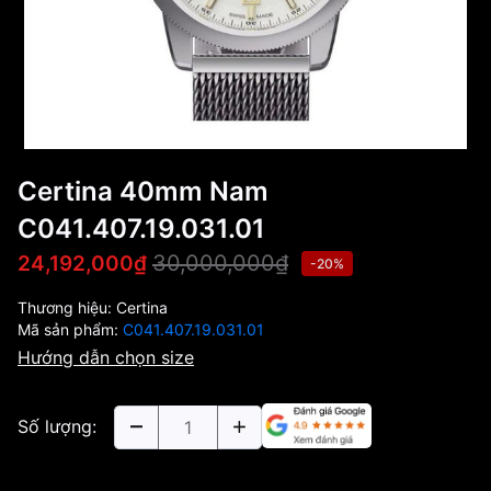
Certina 40mm Nam
C041.407.19.031.01
30,000,000₫
24,192,000₫
-20%
Thương hiệu:
Certina
Mã sản phẩm:
C041.407.19.031.01
Hướng dẫn chọn size
Số lượng: