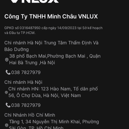
Đeo đồng hồ khi tắm nước nóng, xông
hơi
Đồng hồ bị hư hỏng do:
Công Ty TNHH Minh Châu VNLUX
Va đập, rơi vỡ
Thời gian vận chuyển trung bình:
Tai nạn hoặc tác động từ bên ngoài
3 – 5 ngày
GPKD số 0316487950 cấp ngày 14/09/2023 tại Sở kế hoạch
và Đầu tư TP.HCM.
làm việc
Hao mòn tự nhiên theo thời gian:
Áp dụng cho tất cả tỉnh thành trên toàn quốc
Dây đeo
Chi nhánh Hà Nội Trung Tâm Thẩm Định Và
Thời gian tính từ khi xác nhận đơn hàng thành
Vỏ đồng hồ
Bảo Dưỡng
công
Sản phẩm đã bị:
38 phố Bạch Mai,Phường Bạch Mai , Quận
Tự ý sửa chữa
Hai Bà Trưng ,Hà Nội
Can thiệp tại các nơi không thuộc hệ
038 7827979
thống VNLUX
Hotline: 0585 215 215
Chi nhánh Hà Nội
Chi nhánh HN: 123 Hào Nam, Tổ dân phố
Từ khóa SEO:
56, Ô Chợ Dừa, Hà Nội, Việt Nam
Hỗ trợ nhanh chóng – minh bạch
038 7827979
Đảm bảo quyền lợi khách hàng
Đồng hành cùng khách hàng trong suốt quá
Chi Nhánh Hồ Chí Minh
trình sử dụng
Tầng 1, 34 Nguyễn Thị Minh Khai, Phường
Sài Gòn, TP. Hồ Chí Minh