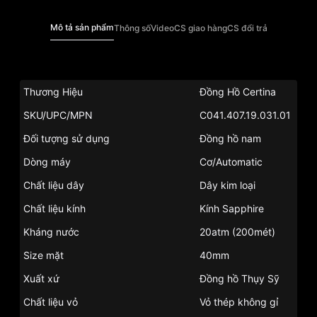
Mô tả sản phẩm
Thông số
Video
CS giao hàng
CS đổi trả
Thương Hiệu
Đồng Hồ Certina
SKU/UPC/MPN
C041.407.19.031.01
Đối tượng sử dụng
Đồng hồ nam
Dòng máy
Cơ/Automatic
Chất liệu dây
Dây kim loại
Chất liệu kính
Kính Sapphire
Kháng nước
20atm (200mét)
Size mặt
40mm
Xuất xứ
Đồng hồ Thụy Sỹ
Chất liệu vỏ
Vỏ thép không gỉ