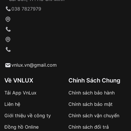
Giao hàng tận nơi
038 7827979
Khách hàng kiểm tra và thanh toán trực tiếp
cho nhân viên giao hàng
Xác nhận đơn hàng và thanh toán
VNLUX tiến hành giao hàng đến địa chỉ yêu
cầu
Từ khóa SEO:
vnlux.vn@gmail.com
Về VNLUX
Chính Sách Chung
Tải App VnLux
Chính sách bảo hành
Áp dụng với các đơn hàng giá trị cao hoặc
Liên hệ
Chính sách bảo mật
sản phẩm đặc biệt
Khách hàng cần
đặt cọc trước 10% giá trị đơn
Giới thiệu về công ty
Chính sách vận chuyển
hàng
Số tiền còn lại thanh toán khi nhận hàng hoặc
Đồng hồ Online
Chính sách đổi trả