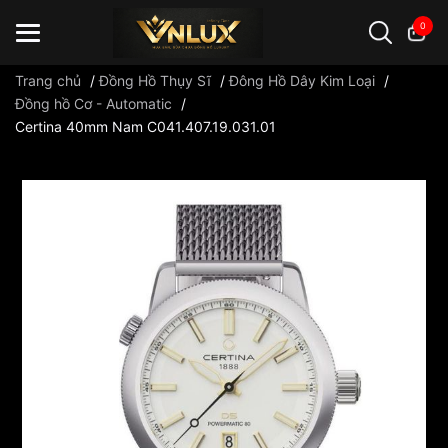
0
Trang chủ
/
Đồng Hồ Thụy Sĩ
/
Đông Hồ Dây Kim Loại
/
Đồng hồ Cơ - Automatic
/
Certina 40mm Nam C041.407.19.031.01
Đồng hồ casio
đồng hồ G-Shock
đồng hồ Orient
...