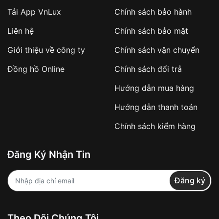
Tải App VnLux
Chính sách bảo hành
Áp dụng với các đơn hàng giá trị cao hoặc
Liên hệ
Chính sách bảo mật
sản phẩm đặc biệt
Khách hàng cần
đặt cọc trước 10% giá trị đơn
Giới thiệu về công ty
Chính sách vận chuyển
hàng
Số tiền còn lại thanh toán khi nhận hàng hoặc
Đồng hồ Online
Chính sách đổi trả
theo thỏa thuận
Hướng dẫn mua hàng
Lợi ích của việc đặt cọc:
Hướng dẫn thanh toán
✔️ Đảm bảo xử lý đơn hàng nhanh chóng
Chính sách kiểm hàng
✔️ Hạn chế tình trạng hủy đơn không mong
muốn
Đăng Ký Nhận Tin
Từ khóa SEO:
Đăng ký
Khách hàng được
kiểm tra hàng trước khi
Theo Dõi Chúng Tôi