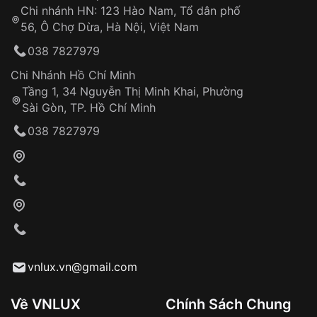
Chi nhánh HN: 123 Hào Nam, Tổ dân phố
Từ khóa SEO:
56, Ô Chợ Dừa, Hà Nội, Việt Nam
Hỗ trợ nhanh chóng – minh bạch
038 7827979
Đảm bảo quyền lợi khách hàng
Đồng hành cùng khách hàng trong suốt quá
Chi Nhánh Hồ Chí Minh
trình sử dụng
Tầng 1, 34 Nguyễn Thị Minh Khai, Phường
Sài Gòn, TP. Hồ Chí Minh
Giao hàng tận nơi
038 7827979
Khách hàng kiểm tra và thanh toán trực tiếp
cho nhân viên giao hàng
Xác nhận đơn hàng và thanh toán
VNLUX tiến hành giao hàng đến địa chỉ yêu
cầu
Từ khóa SEO:
vnlux.vn@gmail.com
Về VNLUX
Chính Sách Chung