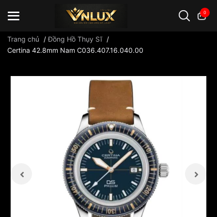
0
Trang chủ
/
Đồng Hồ Thụy Sĩ
/
Certina 42.8mm Nam C036.407.16.040.00
Đồng hồ casio
đồng hồ G-Shock
đồng hồ Orient
...