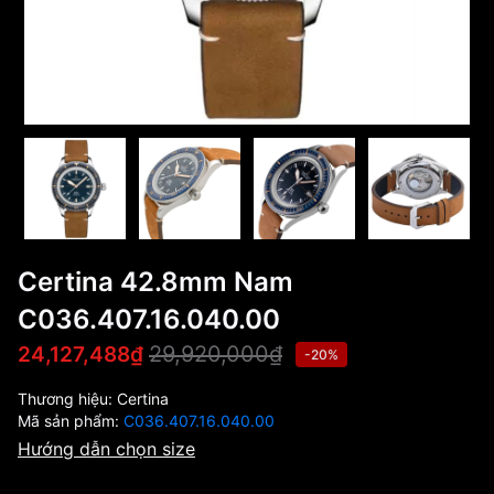
Certina 42.8mm Nam
C036.407.16.040.00
29,920,000₫
24,127,488₫
-20%
Thương hiệu:
Certina
Mã sản phẩm:
C036.407.16.040.00
Hướng dẫn chọn size