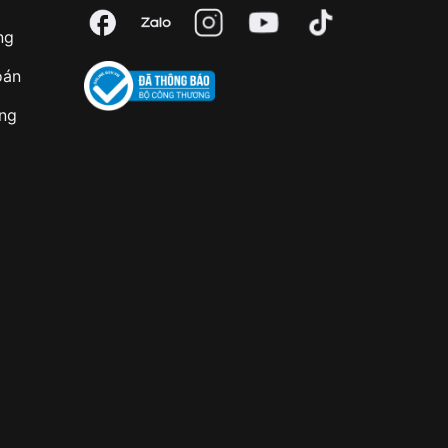
ng
oán
àng