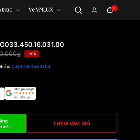
0
n thức
Về VNLUX
C033.450.16.031.00
10,000₫
-20%
phẩm:
C033.450.16.031.00
ping
THÊM VÀO GIỎ
h toán