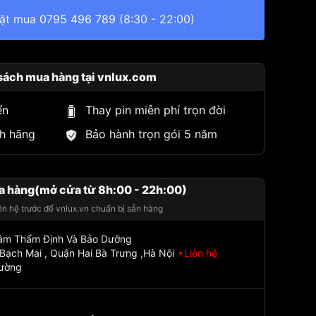
đặt mua
0795 496 789
(8:30 - 22:00)
sách mua hàng tại vnlux.com
ển
Thay pin miễn phí trọn đời
h hãng
Bảo hành trọn gói 5 năm
a hàng(mở cửa từ 8h:00 - 22h:00)
iên hệ trước để vnlux.vn chuẩn bị sẵn hàng
Tâm Thẩm Định Và Bảo Dưỡng
Bạch Mai , Quận Hai Bà Trưng ,Hà Nội
Liên hệ
đường