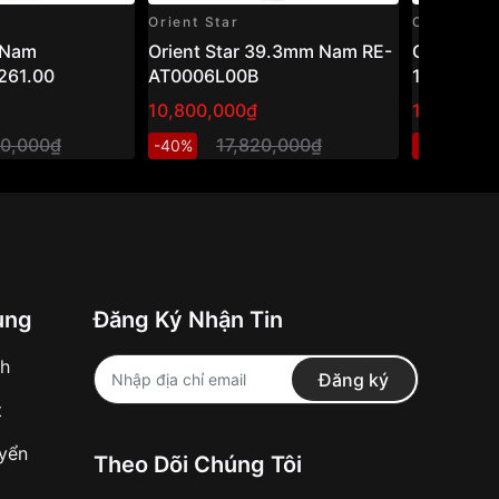
Orient Star
Casio
 Nam
Orient Star 39.3mm Nam RE-
Casio 45
261.00
AT0006L00B
1200WHD
10,800,000₫
1,301,600
00,000₫
17,820,000₫
1,
-40%
-20%
ung
Đăng Ký Nhận Tin
nh
Đăng ký
t
uyển
Theo Dõi Chúng Tôi