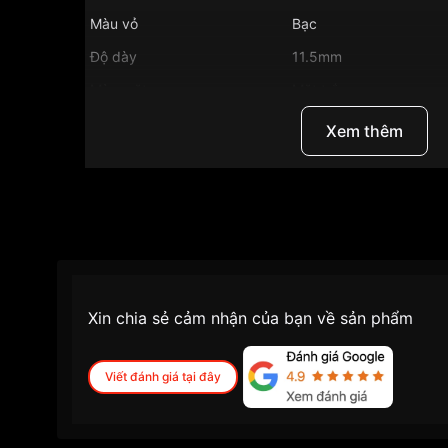
Màu vỏ
Bạc
Độ dày
11.5mm
Màu mặt
Mặt trắng
Những sản phẩm tương tự
"Certina 42 mm Nam
Xem thêm
Xin chia sẻ cảm nhận của bạn về sản phẩm
Viết đánh giá tại đây