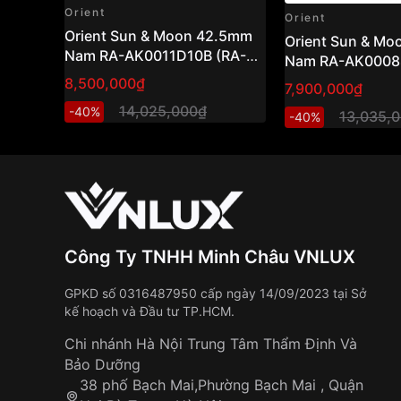
Orient
Orient
Orient Sun & Moon 42.5mm
Orient Sun & M
Nam RA-AK0011D10B (RA-
Nam RA-AK0008S
AK0011D30B)
AK0008S30B )
8,500,000₫
7,900,000₫
14,025,000₫
-40%
13,035,
-40%
Công Ty TNHH Minh Châu VNLUX
GPKD số 0316487950 cấp ngày 14/09/2023 tại Sở
kế hoạch và Đầu tư TP.HCM.
Chi nhánh Hà Nội Trung Tâm Thẩm Định Và
Bảo Dưỡng
38 phố Bạch Mai,Phường Bạch Mai , Quận