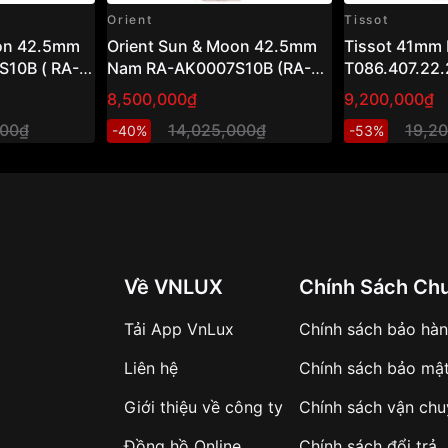
Orient
Tissot
oon 42.5mm
Orient Sun & Moon 42.5mm
Tissot 41mm
10B ( RA-
Nam RA-AK0007S10B (RA-
T086.407.22.
AK0007S30B)
8,500,000₫
9,200,000₫
000₫
14,025,000₫
19,2
-40%
-53%
Về VNLUX
Chính Sách Ch
Tải App VnLux
Chính sách bảo hà
Liên hệ
Chính sách bảo mậ
Giới thiệu về công ty
Chính sách vận ch
Đồng hồ Online
Chính sách đổi trả