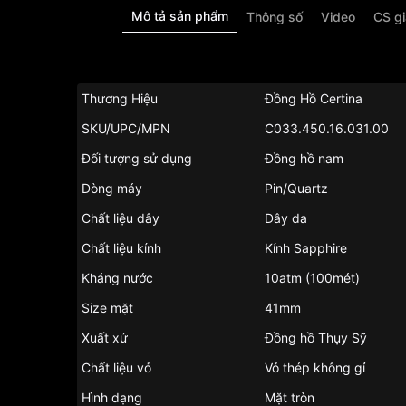
Mô tả sản phẩm
Thông số
Video
CS g
Thương Hiệu
Đồng Hồ Certina
SKU/UPC/MPN
C033.450.16.031.00
Đối tượng sử dụng
Đồng hồ nam
Dòng máy
Pin/Quartz
Chất liệu dây
Dây da
Chất liệu kính
Kính Sapphire
Kháng nước
10atm (100mét)
Size mặt
41mm
Xuất xứ
Đồng hồ Thụy Sỹ
Chất liệu vỏ
Vỏ thép không gỉ
Hình dạng
Mặt tròn