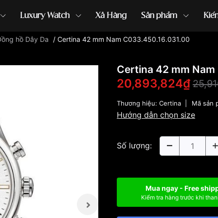
Luxury Watch
Xả Hàng
Sản phẩm
Kiế
Đồng hồ Dây Da
/
Certina 42 mm Nam C033.450.16.031.00
ồng hồ G-Shock
đồng hồ Orient
...
Certina 42 mm Nam 
20,893,824₫
25,9
Thương hiệu:
Certina
|
Mã sản 
Hướng dẫn chọn size
Số lượng:
Mua ngay - Free ship
Kiểm tra hàng trước khi than