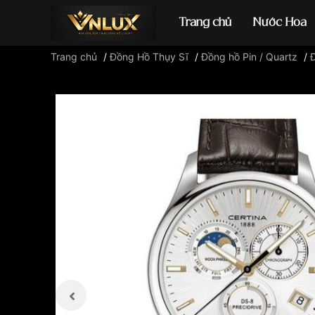
Trang chủ
Nước Hoa
Trang chủ
/
Đồng Hồ Thụy Sĩ
/
Đồng hồ Pin / Quartz
/
Đồng hồ casio
đ