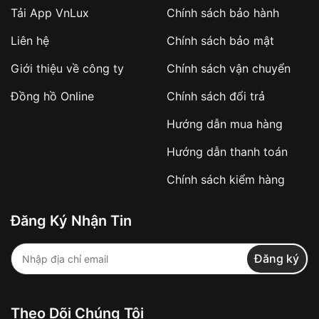
Tải App VnLux
Chính sách bảo hành
Áp dụng với các đơn hàng giá trị cao hoặc
Liên hệ
Chính sách bảo mật
sản phẩm đặc biệt
Khách hàng cần
đặt cọc trước 10% giá trị đơn
Giới thiệu về công ty
Chính sách vận chuyển
hàng
Số tiền còn lại thanh toán khi nhận hàng hoặc
Đồng hồ Online
Chính sách đổi trả
theo thỏa thuận
Hướng dẫn mua hàng
Lợi ích của việc đặt cọc:
Hướng dẫn thanh toán
✔️ Đảm bảo xử lý đơn hàng nhanh chóng
Chính sách kiểm hàng
✔️ Hạn chế tình trạng hủy đơn không mong
muốn
Đăng Ký Nhận Tin
Từ khóa SEO:
Đăng ký
Khách hàng được
kiểm tra hàng trước khi
Theo Dõi Chúng Tôi