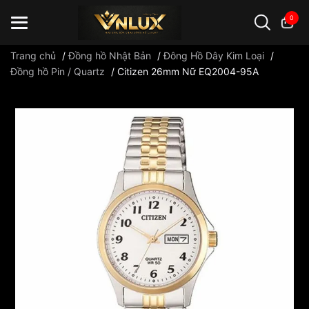
0
Trang chủ
/
Đồng hồ Nhật Bản
/
Đông Hồ Dây Kim Loại
/
Đồng hồ Pin / Quartz
/
Citizen 26mm Nữ EQ2004-95A
Đồng hồ casio
đồng hồ G-Shock
đồng hồ Orient
...