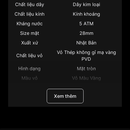
Chất liệu dây
Dây kim loại
Chất liệu kính
Kính khoáng
Kháng nước
5 ATM
Size mặt
28mm
Xuất xứ
Nhật Bản
Vỏ Thép không gỉ mạ vàng
Chất liệu vỏ
PVD
Hình dạng
Mặt tròn
Màu vỏ
Vỏ Màu Vàng
Phong cách
Sang trọng, Thời trang
Xem thêm
Tính năng
Giờ, Phút, Giây
Độ dày
8.8mm
Màu mặt
Mặt khảm trai
Thương hiệu
Citizen
Những sản phẩm tương tự
"Citizen 28mm Nữ