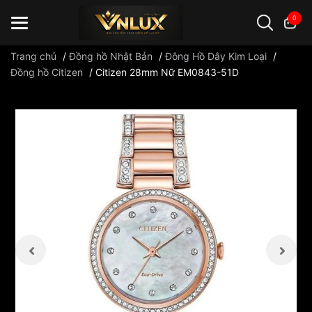
0
Trang chủ
/
Đồng hồ Nhật Bản
/
Đông Hồ Dây Kim Loại
/
Đồng hồ Citizen
/
Citizen 28mm Nữ EM0843-51D
Đồng hồ casio
đồng hồ G-Shock
đồng hồ Orient
...