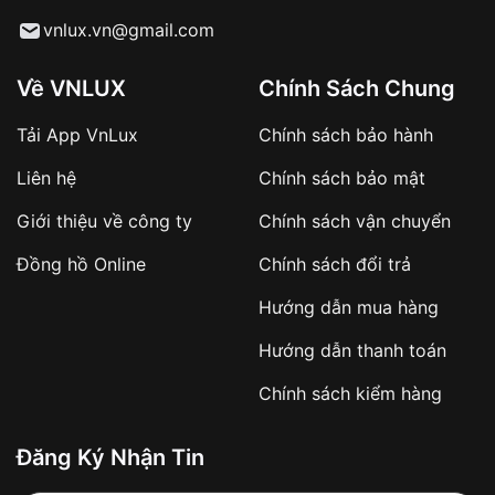
Từ khóa SEO:
vnlux.vn@gmail.com
Về VNLUX
Chính Sách Chung
Tải App VnLux
Chính sách bảo hành
Áp dụng với các đơn hàng giá trị cao hoặc
Liên hệ
Chính sách bảo mật
sản phẩm đặc biệt
Khách hàng cần
đặt cọc trước 10% giá trị đơn
Giới thiệu về công ty
Chính sách vận chuyển
hàng
Số tiền còn lại thanh toán khi nhận hàng hoặc
Đồng hồ Online
Chính sách đổi trả
theo thỏa thuận
Hướng dẫn mua hàng
Lợi ích của việc đặt cọc:
Hướng dẫn thanh toán
✔️ Đảm bảo xử lý đơn hàng nhanh chóng
Chính sách kiểm hàng
✔️ Hạn chế tình trạng hủy đơn không mong
muốn
Đăng Ký Nhận Tin
Từ khóa SEO: