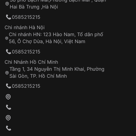
Tự ý sửa chữa
Hai Bà Trưng ,Hà Nội
Can thiệp tại các nơi không thuộc hệ
0585215215
thống VNLUX
Hotline: 0585 215 215
Chi nhánh Hà Nội
Chi nhánh HN: 123 Hào Nam, Tổ dân phố
Từ khóa SEO:
56, Ô Chợ Dừa, Hà Nội, Việt Nam
Hỗ trợ nhanh chóng – minh bạch
0585215215
Đảm bảo quyền lợi khách hàng
Đồng hành cùng khách hàng trong suốt quá
Chi Nhánh Hồ Chí Minh
trình sử dụng
Tầng 1, 34 Nguyễn Thị Minh Khai, Phường
Sài Gòn, TP. Hồ Chí Minh
Giao hàng tận nơi
0585215215
Khách hàng kiểm tra và thanh toán trực tiếp
cho nhân viên giao hàng
Xác nhận đơn hàng và thanh toán
VNLUX tiến hành giao hàng đến địa chỉ yêu
cầu