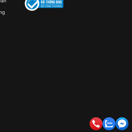
oán
àng