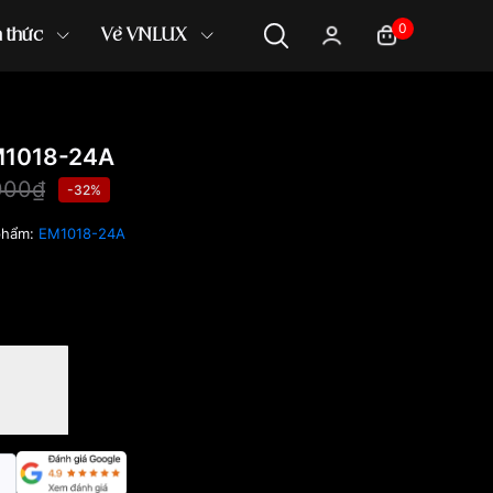
0
n thức
Về VNLUX
M1018-24A
000₫
-32%
phẩm:
EM1018-24A