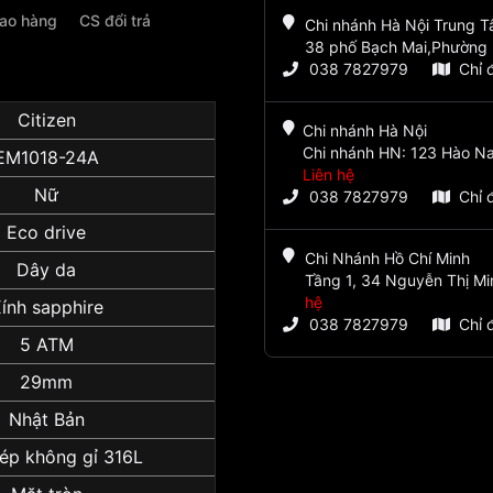
iao hàng
CS đổi trả
Chi nhánh Hà Nội Trung 
38 phố Bạch Mai,Phường 
038 7827979
Chỉ 
Citizen
Chi nhánh Hà Nội
Chi nhánh HN: 123 Hào Na
EM1018-24A
Liên hệ
Nữ
038 7827979
Chỉ 
Eco drive
Chi Nhánh Hồ Chí Minh
Dây da
Tầng 1, 34 Nguyễn Thị Mi
hệ
ính sapphire
038 7827979
Chỉ 
5 ATM
29mm
Nhật Bản
ép không gỉ 316L