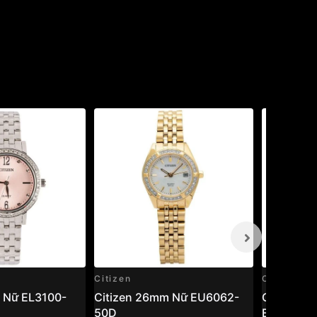
Citizen
Citizen
 Nữ EL3100-
Citizen 26mm Nữ EU6062-
Citizen E
50D
EM0380-8