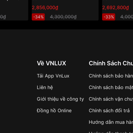
g ánh sáng,
2,856,000₫
2,692,800₫
h hiện đại
00₫
4,300,000₫
4,00
-34%
-33%
Về VNLUX
Chính Sách Ch
Tải App VnLux
Chính sách bảo hà
Liên hệ
Chính sách bảo mậ
Giới thiệu về công ty
Chính sách vận ch
Đồng hồ Online
Chính sách đổi trả
Hướng dẫn mua hà