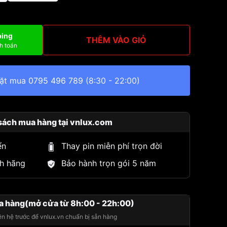
ping
THÊM VÀO GIỎ
h toán
đặt mua
0795 496 789
(8:30 - 22:00)
sách mua hàng tại vnlux.com
ển
Thay pin miễn phí trọn đời
h hãng
Bảo hành trọn gói 5 năm
a hàng(mở cửa từ 8h:00 - 22h:00)
iên hệ trước để vnlux.vn chuẩn bị sẵn hàng