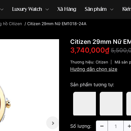
Luxury Watch
Xả Hàng
Sản phẩm
Kiế
 hồ Citizen
/
Citizen 29mm Nữ EM1018-24A
ồng hồ G-Shock
đồng hồ Orient
...
Citizen 29mm Nữ E
3,740,000₫
5,500,
Thương hiệu:
Citizen
|
Mã sản 
Hướng dẫn chọn size
Sản phẩm tương tự:
Số lượng: