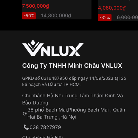
hồ nữ năng lượn
7,500,000₫
4,080,000₫
thiết kế thanh lịc
14,800,000₫
-50%
6,000,0
-32%
Công Ty TNHH Minh Châu VNLUX
GPKD số 0316487950 cấp ngày 14/09/2023 tại Sở
kế hoạch và Đầu tư TP.HCM.
Chi nhánh Hà Nội Trung Tâm Thẩm Định Và
Bảo Dưỡng
38 phố Bạch Mai,Phường Bạch Mai , Quận
Hai Bà Trưng ,Hà Nội
038 7827979
Chi nhánh Hà Nội