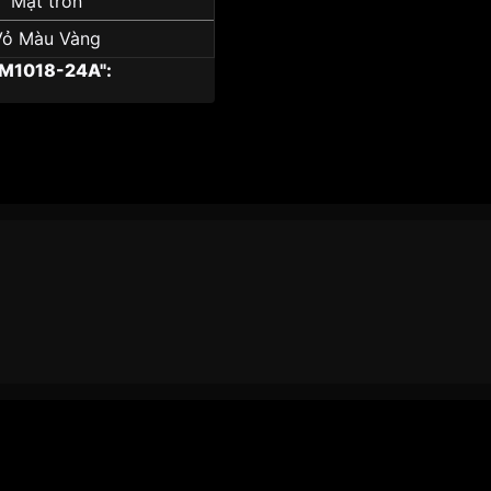
Mặt tròn
Vỏ Màu Vàng
EM1018-24A":