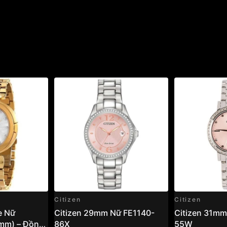
Citizen
Citizen
e Nữ
Citizen 29mm Nữ FE1140-
Citizen 31mm
mm) – Đồng
86X
55W