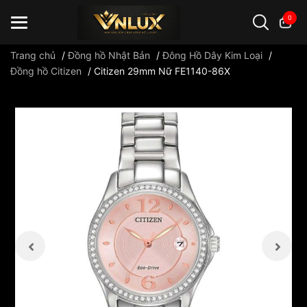
0
Trang chủ
/
Đồng hồ Nhật Bản
/
Đông Hồ Dây Kim Loại
/
Đồng hồ Citizen
/
Citizen 29mm Nữ FE1140-86X
Đồng hồ casio
đồng hồ G-Shock
đồng hồ Orient
...