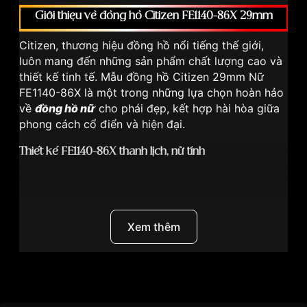
Giới thiệu về đồng hồ Citizen FE1140-86X 29mm
Citizen, thương hiệu đồng hồ nổi tiếng thế giới,
luôn mang đến những sản phẩm chất lượng cao và
thiết kế tinh tế. Mẫu đồng hồ Citizen 29mm Nữ
FE1140-86X là một trong những lựa chọn hoàn hảo
về
đồng hồ nữ
cho phái đẹp, kết hợp hài hòa giữa
phong cách cổ điển và hiện đại.
Thiết kế FE1140-86X thanh lịch, nữ tính
Với đường kính mặt số 29mm vừa vặn, Citizen
29mm Nữ FE1140-86X sở hữu thiết kế tròn truyền
Xem thêm
thống, tạo nên vẻ đẹp thanh lịch và sang trọng.
Mặt đồng hồ màu hồng dịu dàng, kết hợp với các
cọc số và kim chỉ mạ vàng tinh xảo, tạo điểm nhấn
nổi bật. Dây đeo kim loại sáng bóng, dễ dàng điều
Thương hiệu
Citizen
chỉnh kích thước, phù hợp với mọi cổ tay.