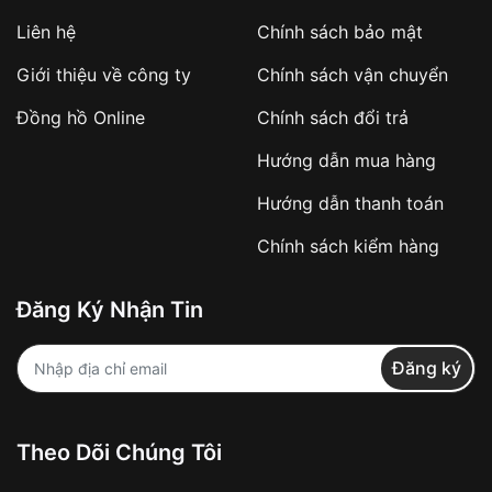
Áp dụng với các đơn hàng giá trị cao hoặc
Liên hệ
Chính sách bảo mật
sản phẩm đặc biệt
Khách hàng cần
đặt cọc trước 10% giá trị đơn
Giới thiệu về công ty
Chính sách vận chuyển
hàng
Số tiền còn lại thanh toán khi nhận hàng hoặc
Đồng hồ Online
Chính sách đổi trả
theo thỏa thuận
Hướng dẫn mua hàng
Lợi ích của việc đặt cọc:
Hướng dẫn thanh toán
✔️ Đảm bảo xử lý đơn hàng nhanh chóng
Chính sách kiểm hàng
✔️ Hạn chế tình trạng hủy đơn không mong
muốn
Đăng Ký Nhận Tin
Từ khóa SEO:
Đăng ký
Khách hàng được
kiểm tra hàng trước khi
Theo Dõi Chúng Tôi
thanh toán