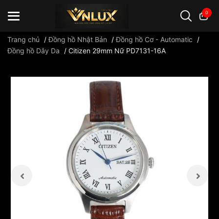
0
Trang chủ
/
Đồng hồ Nhật Bản
/
Đồng hồ Cơ - Automatic
/
Đồng hồ Dây Da
/
Citizen 29mm Nữ PD7131-16A
Đồng hồ casio
đồng hồ G-Shock
đồng hồ Orient
...