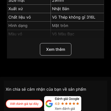
Size mặt
29mm
Xuất xứ
Nhật Bản
Chất liệu vỏ
Vỏ Thép không gỉ 316L
Hình dạng
Mặt tròn
Màu vỏ
Vỏ Màu Bạc
Những sản phẩm tương tự
"Citizen 29mm Nữ
PD7131-16A":
Xem thêm
Thương Hiệu
Citizen
SKU
PD7131-16A
Chính sách vận chuyển VNLUX
Xin chia sẻ cảm nhận của bạn về sản phẩm
tiện lợi –
Đối tượng sử dụng
Nữ
nhanh chóng – minh bạch
Dòng máy
Cơ / Automatic
Viết đánh giá tại đây