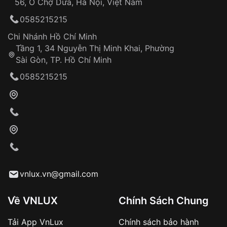
56, Ô Chợ Dừa, Hà Nội, Việt Nam
Hỗ trợ nhanh chóng – minh bạch
0585215215
Đảm bảo quyền lợi khách hàng
Đồng hành cùng khách hàng trong suốt quá
Chi Nhánh Hồ Chí Minh
trình sử dụng
Tầng 1, 34 Nguyễn Thị Minh Khai, Phường
Sài Gòn, TP. Hồ Chí Minh
Giao hàng tận nơi
0585215215
Khách hàng kiểm tra và thanh toán trực tiếp
cho nhân viên giao hàng
Xác nhận đơn hàng và thanh toán
VNLUX tiến hành giao hàng đến địa chỉ yêu
cầu
Từ khóa SEO:
vnlux.vn@gmail.com
Về VNLUX
Chính Sách Chung
Tải App VnLux
Chính sách bảo hành