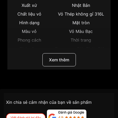
Xuất xứ
Nhật Bản
Chất liệu vỏ
Vỏ Thép không gỉ 316L
Hình dạng
Mặt tròn
Màu vỏ
Vỏ Màu Bạc
Phong cách
Thời trang
Tính năng
Dạ quang, Giờ, Phút, Giây
Độ dày
8.2mm
Xem thêm
Màu mặt
Mặt trắng
Những sản phẩm tương tự
"Citizen 30.5mm Nữ
EM0899-81A":
Thương hiệu
Citizen
SKU
EM0899-81A
Chính sách vận chuyển VNLUX
Xin chia sẻ cảm nhận của bạn về sản phẩm
tiện lợi –
Đối tượng sử dụng
Nữ
nhanh chóng – minh bạch
Dòng máy
Eco drive
Viết đánh giá tại đây