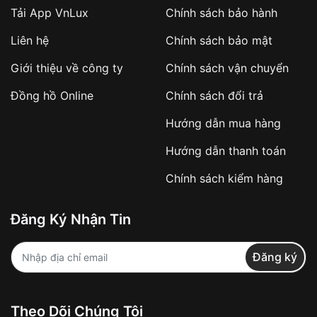
Tải App VnLux
Chính sách bảo hành
Áp dụng với các đơn hàng giá trị cao hoặc
Liên hệ
Chính sách bảo mật
sản phẩm đặc biệt
Khách hàng cần
đặt cọc trước 10% giá trị đơn
Giới thiệu về công ty
Chính sách vận chuyển
hàng
Số tiền còn lại thanh toán khi nhận hàng hoặc
Đồng hồ Online
Chính sách đổi trả
theo thỏa thuận
Hướng dẫn mua hàng
Lợi ích của việc đặt cọc:
Hướng dẫn thanh toán
✔️ Đảm bảo xử lý đơn hàng nhanh chóng
Chính sách kiểm hàng
✔️ Hạn chế tình trạng hủy đơn không mong
muốn
Đăng Ký Nhận Tin
Từ khóa SEO:
Đăng ký
Khách hàng được
kiểm tra hàng trước khi
Theo Dõi Chúng Tôi