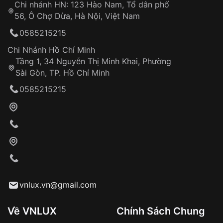
Chi nhánh HN: 123 Hào Nam, Tổ dân phố
Từ khóa SEO:
56, Ô Chợ Dừa, Hà Nội, Việt Nam
Hỗ trợ nhanh chóng – minh bạch
0585215215
Đảm bảo quyền lợi khách hàng
Đồng hành cùng khách hàng trong suốt quá
Chi Nhánh Hồ Chí Minh
trình sử dụng
Tầng 1, 34 Nguyễn Thị Minh Khai, Phường
Sài Gòn, TP. Hồ Chí Minh
Giao hàng tận nơi
0585215215
Khách hàng kiểm tra và thanh toán trực tiếp
cho nhân viên giao hàng
Xác nhận đơn hàng và thanh toán
VNLUX tiến hành giao hàng đến địa chỉ yêu
cầu
Từ khóa SEO:
vnlux.vn@gmail.com
Về VNLUX
Chính Sách Chung