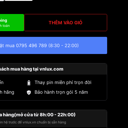
ping
THÊM VÀO GIỎ
h toán
đặt mua
0795 496 789
(8:30 - 22:00)
sách mua hàng tại vnlux.com
ển
Thay pin miễn phí trọn đời
h hãng
Bảo hành trọn gói 5 năm
a hàng(mở cửa từ 8h:00 - 22h:00)
iên hệ trước để vnlux.vn chuẩn bị sẵn hàng