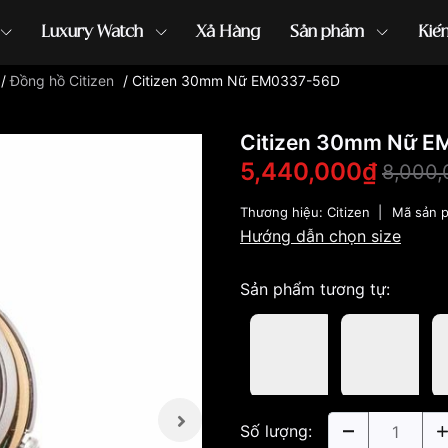
Luxury Watch
Xả Hàng
Sản phẩm
Kiế
/
Đồng hồ Citizen
/
Citizen 30mm Nữ EM0337-56D
ồng hồ G-Shock
đồng hồ Orient
...
Citizen 30mm Nữ 
5,440,000₫
8,000
Thương hiệu:
Citizen
|
Mã sản 
Hướng dẫn chọn size
Sản phẩm tương tự:
Số lượng: