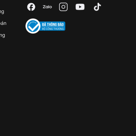
ng
oán
àng