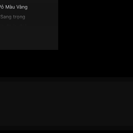
Vỏ Màu Vàng
Sang trọng
iờ, Phút, Giây
8mm
ặt khảm trai
EM0337-56D":