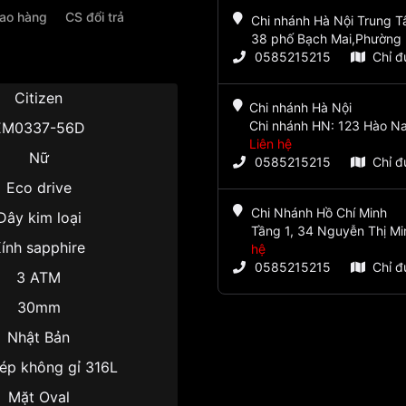
iao hàng
CS đổi trả
Chi nhánh Hà Nội Trung 
38 phố Bạch Mai,Phường 
0585215215
Chỉ 
Citizen
Chi nhánh Hà Nội
Chi nhánh HN: 123 Hào Na
EM0337-56D
Liên hệ
Nữ
0585215215
Chỉ 
Eco drive
Chi Nhánh Hồ Chí Minh
Dây kim loại
Tầng 1, 34 Nguyễn Thị Mi
ính sapphire
hệ
0585215215
Chỉ 
3 ATM
30mm
Nhật Bản
ép không gỉ 316L
Mặt Oval