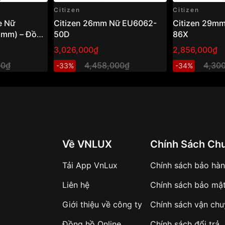
Citizen
Citizen
e Nữ
Citizen 26mm Nữ EU6062-
Citizen 29mm
2mm) – Đồng
50D
86X
g ánh sáng,
3,026,000₫
2,856,000₫
rọng
00₫
4,458,000₫
4,30
-33%
-34%
Về VNLUX
Chính Sách Ch
Tải App VnLux
Chính sách bảo hà
Liên hệ
Chính sách bảo mậ
Giới thiệu về công ty
Chính sách vận ch
Đồng hồ Online
Chính sách đổi trả