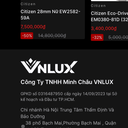
Citizen
Citizen
Citizen 28mm Nữ EW2582-
Citizen Eco-Driv
59A
EM0380-81D (3
hồ nữ năng lượn
7,500,000₫
3,400,000₫
mặt xà cừ sang t
14,800,000₫
-50%
5,000,0
-32%
Công Ty TNHH Minh Châu VNLUX
GPKD số 0316487950 cấp ngày 14/09/2023 tại Sở
kế hoạch và Đầu tư TP.HCM.
Chi nhánh Hà Nội Trung Tâm Thẩm Định Và
Bảo Dưỡng
38 phố Bạch Mai,Phường Bạch Mai , Quận