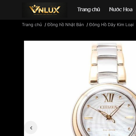
Trang chủ
Nước Hoa
Trang chủ
/
Đồng hồ Nhật Bản
/
Đông Hồ Dây Kim Loại
Đồng hồ casio
đ