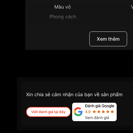
Màu vỏ
Phong cách
Tính năng
G
Độ dày
Xem thêm
Màu mặt
M
Những sản phẩm tương tự
"Citizen 30mm Nữ 
Xin chia sẻ cảm nhận của bạn về sản phẩm
Viết đánh giá tại đây