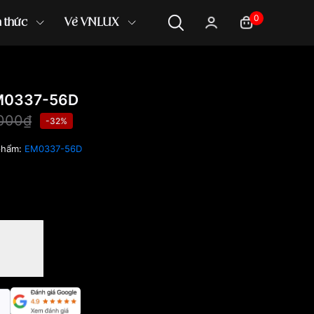
0
n thức
Về VNLUX
EM0337-56D
,000₫
-32%
phẩm:
EM0337-56D