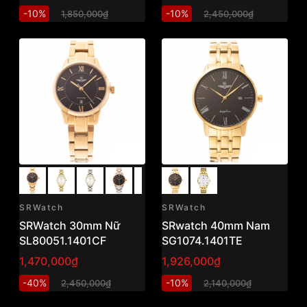
-10%
-10%
1,850,000₫
2,450,000₫
SRWatch
SRWatch
SRWatch 30mm Nữ
SRwatch 40mm Nam
SL80051.1401CF
SG1074.1401TE
1,470,000₫
1,926,000₫
-40%
-10%
2,450,000₫
2,140,000₫