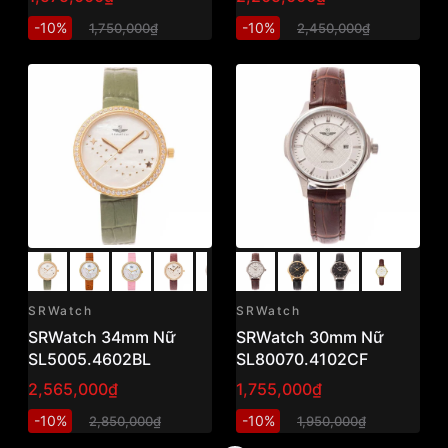
-10%
-10%
1,750,000₫
2,450,000₫
SRWatch
SRWatch
SRWatch 34mm Nữ
SRWatch 30mm Nữ
SL5005.4602BL
SL80070.4102CF
2,565,000₫
1,755,000₫
-10%
-10%
2,850,000₫
1,950,000₫