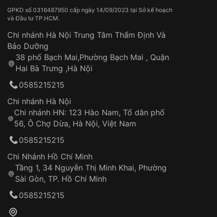
trong ngành đồng hồ
GPKD số 0316487950 cấp ngày 14/09/2023 tại Sở kế hoạch
và Đầu tư TP.HCM.
Đồng hồ kính sapphire
đã trải qua một hành trình phát
triển ấn tượng trong ngành đồng hồ. Dưới đây là bài
Chi nhánh Hà Nội Trung Tâm Thẩm Định Và
viết về lịch sử hình thành và phát triển của ngành đồng
Bảo Dưỡng
hồ ứng dụng mặt kính sapphire trong sản xuất:
38 phố Bạch Mai,Phường Bạch Mai , Quận
Hai Bà Trưng ,Hà Nội
Cuối thế kỷ 19, nhà khoa học người Pháp
0585215215
Edmond Frémy phát triển phương pháp Verneuil
để tổng hợp nhân tạo đá corundum (ruby và
Chi nhánh Hà Nội
sapphire) từ bột nhôm oxit (Al2O3).
Chi nhánh HN: 123 Hào Nam, Tổ dân phố
56, Ô Chợ Dừa, Hà Nội, Việt Nam
Phương pháp này giúp tạo ra những boule (khối)
sapphire nhân tạo có độ cứng và độ trong cao.
0585215215
Năm 1932, thương hiệu đồng hồ Longines sử
Chi Nhánh Hồ Chí Minh
dụng mặt kính sapphire lần đầu tiên cho mẫu
Tầng 1, 34 Nguyễn Thị Minh Khai, Phường
đồng hồ kính sapphire "The Lindbergh Hour
Sài Gòn, TP. Hồ Chí Minh
Angle Watch".
0585215215
Mẫu đồng hồ kính sapphire này được thiết kế cho