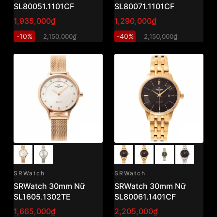
SL80051.1101CF
SL80071.1101CF
1,935,000₫
1,290,000₫
-10%
-40%
2,150,000₫
2,150,000₫
SRWatch
SRWatch
SRWatch 30mm Nữ
SRWatch 30mm Nữ
SL1605.1302TE
SL80061.1401CF
1,665,000₫
2,205,000₫