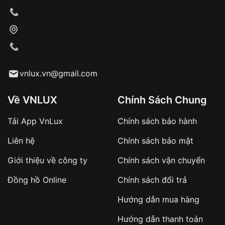
phi công Charles Lindbergh, người đã thực hiện
chuyến bay lịch sử vượt Đại Tây Dương không
ngừng nghỉ.
Tuy nhiên, việc sử dụng mặt kính sapphire lúc bấy
giờ còn hạn chế do chi phí sản xuất cao và độ
khó gia công.
vnlux.vn@gmail.com
Sự phát triển của đồng hồ kính sapphire
Về VNLUX
Chính Sách Chung
Vào thập niên 1950 và 1960, kỹ thuật sản xuất
đồng hồ kính sapphire được cải tiến, giúp giảm
Tải App VnLux
Chính sách bảo hành
giá thành và tăng độ phổ biến.
Liên hệ
Chính sách bảo mật
Các thương hiệu đồng hồ cao cấp như Rolex,
Giới thiệu về công ty
Chính sách vận chuyển
Omega, và Patek Philippe bắt đầu sử dụng mặt
kính sapphire cho các mẫu đồng hồ của họ.
Đồng hồ Online
Chính sách đổi trả
Đồng hồ kính sapphire dần trở thành tiêu chuẩn
Hướng dẫn mua hàng
cho các đồng hồ cao cấp nhờ độ cứng, độ trong
và khả năng chống trầy xước vượt trội.
Hướng dẫn thanh toán