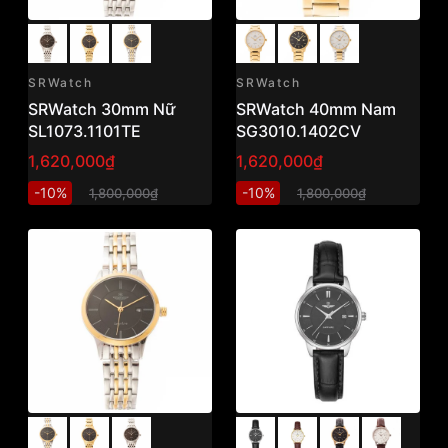
SRWatch
SRWatch
SRWatch 30mm Nữ
SRWatch 40mm Nam
SL1073.1101TE
SG3010.1402CV
1,620,000₫
1,620,000₫
-10%
-10%
1,800,000₫
1,800,000₫