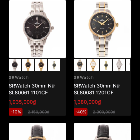
SRWatch
SRWatch
SRWatch 30mm Nữ
SRWatch 30mm Nữ
SL80061.1101CF
SL80081.1201CF
1,935,000₫
1,380,000₫
-10%
-40%
2,150,000₫
2,300,000₫