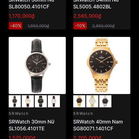
SL80050.4101CF
SL5005.4802BL
1,170,000₫
2,565,000₫
-40%
-10%
1,950,000₫
2,850,000₫
SRWatch
SRWatch
SRWatch 30mm Nữ
SRWatch 40mm Nam
SL1056.4101TE
SG80071.1401CF
1,575,000₫
2,205,000₫