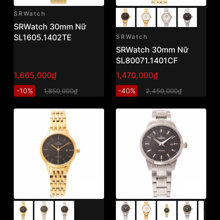
SRWatch
SRWatch 30mm Nữ
SL1605.1402TE
SRWatch
SRWatch 30mm Nữ
SL80071.1401CF
1,665,000₫
1,470,000₫
-10%
-40%
1,850,000₫
2,450,000₫