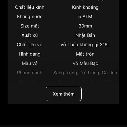
Chất liệu kính
Kính khoáng
Kháng nước
5 ATM
Size mặt
30mm
Xuất xứ
Nhật Bản
Chất liệu vỏ
Vỏ Thép không gỉ 316L
Hình dạng
Mặt tròn
Màu vỏ
Vỏ Màu Bạc
Phong cách
Sang trọng, Trẻ trung, Cá tính
Tính năng
Dạ quang, Giờ, Phút, Giây
Độ dày
7mm
Xem thêm
Màu mặt
Mặt hồng
Những sản phẩm tương tự
"Citizen 30mm Nữ
ER0218-53X":
Thương hiệu
Citizen