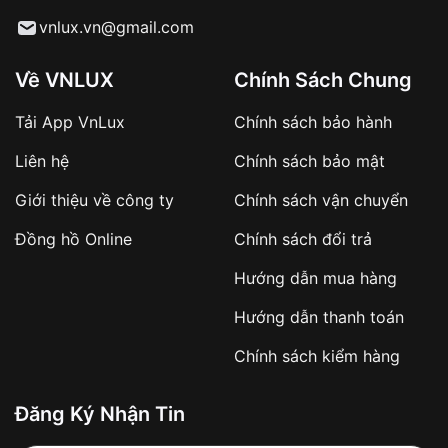
Từ khóa SEO:
vnlux.vn@gmail.com
Về VNLUX
Chính Sách Chung
Tải App VnLux
Chính sách bảo hành
Áp dụng với các đơn hàng giá trị cao hoặc
Liên hệ
Chính sách bảo mật
sản phẩm đặc biệt
Khách hàng cần
đặt cọc trước 10% giá trị đơn
Giới thiệu về công ty
Chính sách vận chuyển
hàng
Số tiền còn lại thanh toán khi nhận hàng hoặc
Đồng hồ Online
Chính sách đổi trả
theo thỏa thuận
Hướng dẫn mua hàng
Lợi ích của việc đặt cọc:
Hướng dẫn thanh toán
✔️ Đảm bảo xử lý đơn hàng nhanh chóng
Chính sách kiểm hàng
✔️ Hạn chế tình trạng hủy đơn không mong
muốn
Đăng Ký Nhận Tin
Từ khóa SEO: