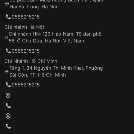
Tự ý sửa chữa
Hai Bà Trưng ,Hà Nội
Can thiệp tại các nơi không thuộc hệ
0585215215
thống VNLUX
Hotline: 0585 215 215
Chi nhánh Hà Nội
Chi nhánh HN: 123 Hào Nam, Tổ dân phố
Từ khóa SEO:
56, Ô Chợ Dừa, Hà Nội, Việt Nam
Hỗ trợ nhanh chóng – minh bạch
0585215215
Đảm bảo quyền lợi khách hàng
Đồng hành cùng khách hàng trong suốt quá
Chi Nhánh Hồ Chí Minh
trình sử dụng
Tầng 1, 34 Nguyễn Thị Minh Khai, Phường
Sài Gòn, TP. Hồ Chí Minh
Giao hàng tận nơi
0585215215
Khách hàng kiểm tra và thanh toán trực tiếp
cho nhân viên giao hàng
Xác nhận đơn hàng và thanh toán
VNLUX tiến hành giao hàng đến địa chỉ yêu
cầu