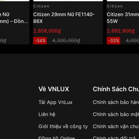
Citizen
Citizen
e Nữ
Citizen 29mm Nữ FE1140-
Citizen 31mm
mm) – Đồng
86X
55W
g ánh sáng,
2,856,000₫
2,692,800₫
h hiện đại
00₫
4,300,000₫
4,00
-34%
-33%
Về VNLUX
Chính Sách Ch
Tải App VnLux
Chính sách bảo hà
Liên hệ
Chính sách bảo mậ
Giới thiệu về công ty
Chính sách vận ch
Đồng hồ Online
Chính sách đổi trả