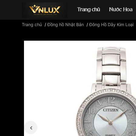
Trang chủ
Nước Hoa
Trang chủ
/
Đồng hồ Nhật Bản
/
Đông Hồ Dây Kim Loại
Đồng hồ casio
đ