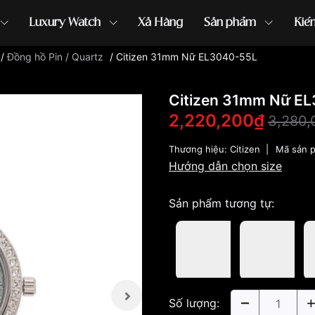
Luxury Watch
Xả Hàng
Sản phẩm
Kiế
/
Đồng hồ Pin / Quartz
/
Citizen 31mm Nữ EL3040-55L
ồng hồ G-Shock
đồng hồ Orient
...
Citizen 31mm Nữ E
2,220,200₫
3,280,
Thương hiệu:
Citizen
|
Mã sản 
Hướng dẫn chọn size
Sản phẩm tương tự:
Số lượng: