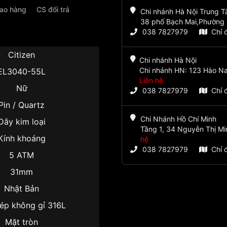
iao hàng
CS đổi trả
Chi nhánh Hà Nội Trung 
38 phố Bạch Mai,Phường 
038 7827979
Chỉ 
Citizen
Chi nhánh Hà Nội
Chi nhánh HN: 123 Hào Na
EL3040-55L
Liên hệ
Nữ
038 7827979
Chỉ 
Pin / Quartz
Chi Nhánh Hồ Chí Minh
Dây kim loại
Tầng 1, 34 Nguyễn Thị Mi
Kính khoáng
hệ
038 7827979
Chỉ 
5 ATM
31mm
Nhật Bản
ép không gỉ 316L
Mặt tròn