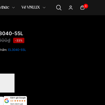
0
n thức
Về VNLUX
L3040-55L
000₫
-33%
phẩm:
EL3040-55L