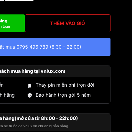
ping
THÊM VÀO GIỎ
h toán
đặt mua
0795 496 789
(8:30 - 22:00)
sách mua hàng tại vnlux.com
ển
Thay pin miễn phí trọn đời
h hãng
Bảo hành trọn gói 5 năm
a hàng(mở cửa từ 8h:00 - 22h:00)
iên hệ trước để vnlux.vn chuẩn bị sẵn hàng