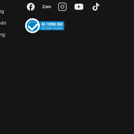
ng
oán
àng