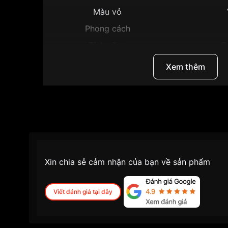
Màu vỏ
Phong cách
Tính năng
G
Độ dày
Xem thêm
Màu mặt
Những sản phẩm tương tự
"Citizen 31mm Nữ E
Xin chia sẻ cảm nhận của bạn về sản phẩm
Viết đánh giá tại đây