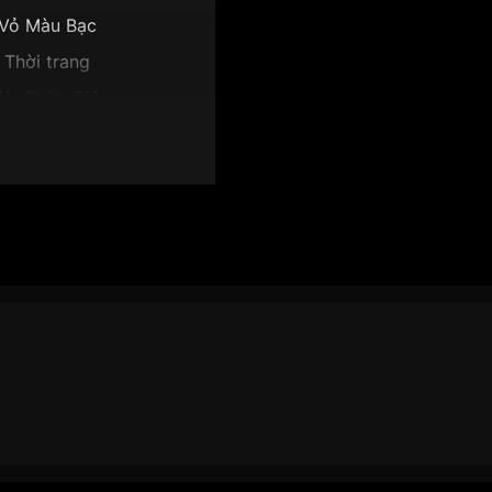
Vỏ Màu Bạc
Thời trang
iờ, Phút, Giây
7.5mm
Mặt trắng
L3040-55L":