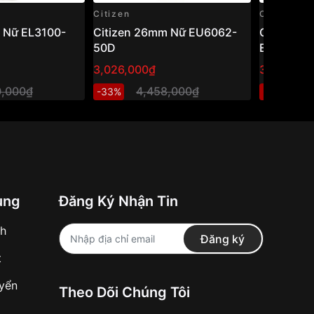
Citizen
Citizen
 Nữ EL3100-
Citizen 26mm Nữ EU6062-
Citizen E
50D
EM0380-8
hồ nữ năn
3,026,000₫
3,400,00
mặt xà cừ
0,000₫
4,458,000₫
5
-33%
-32%
ung
Đăng Ký Nhận Tin
nh
Đăng ký
t
uyển
Theo Dõi Chúng Tôi