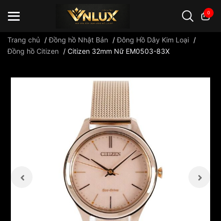
0
Trang chủ
/
Đồng hồ Nhật Bản
/
Đông Hồ Dây Kim Loại
/
Đồng hồ Citizen
/
Citizen 32mm Nữ EM0503-83X
Đồng hồ casio
đồng hồ G-Shock
đồng hồ Orient
...