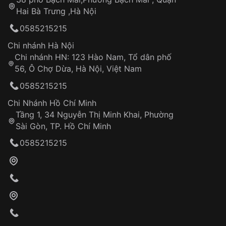
Tự ý sửa chữa
Hai Bà Trưng ,Hà Nội
Can thiệp tại các nơi không thuộc hệ
0585215215
thống VNLUX
Hotline: 0585 215 215
Chi nhánh Hà Nội
Chi nhánh HN: 123 Hào Nam, Tổ dân phố
Từ khóa SEO:
56, Ô Chợ Dừa, Hà Nội, Việt Nam
Hỗ trợ nhanh chóng – minh bạch
0585215215
Đảm bảo quyền lợi khách hàng
Đồng hành cùng khách hàng trong suốt quá
Chi Nhánh Hồ Chí Minh
trình sử dụng
Tầng 1, 34 Nguyễn Thị Minh Khai, Phường
Sài Gòn, TP. Hồ Chí Minh
Giao hàng tận nơi
0585215215
Khách hàng kiểm tra và thanh toán trực tiếp
cho nhân viên giao hàng
Xác nhận đơn hàng và thanh toán
VNLUX tiến hành giao hàng đến địa chỉ yêu
cầu