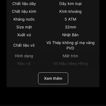
Chất liệu dây
Dây kim loại
Chất liệu kính
Kính khoáng
Kháng nước
5 ATM
Size mặt
32mm
Xuất xứ
Nhật Bản
Vỏ Thép không gỉ mạ vàng
Chất liệu vỏ
PVD
Hình dạng
Mặt tròn
Màu vỏ
Vỏ Màu Vàng Hồng
Phong cách
Sang trọng
Xem thêm
Tính năng
Giờ, Phút, Giây
Độ dày
7mm
Màu mặt
Mặt hồng
Thương hiệu
Citizen
Những sản phẩm tương tự
"Citizen 32mm Nữ