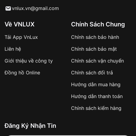
Từ khóa SEO:
vnlux.vn@gmail.com
Về VNLUX
Chính Sách Chung
Tải App VnLux
Chính sách bảo hành
Áp dụng với các đơn hàng giá trị cao hoặc
Liên hệ
Chính sách bảo mật
sản phẩm đặc biệt
Khách hàng cần
đặt cọc trước 10% giá trị đơn
Giới thiệu về công ty
Chính sách vận chuyển
hàng
Số tiền còn lại thanh toán khi nhận hàng hoặc
Đồng hồ Online
Chính sách đổi trả
theo thỏa thuận
Hướng dẫn mua hàng
Lợi ích của việc đặt cọc:
Hướng dẫn thanh toán
✔️ Đảm bảo xử lý đơn hàng nhanh chóng
Chính sách kiểm hàng
✔️ Hạn chế tình trạng hủy đơn không mong
muốn
Đăng Ký Nhận Tin
Từ khóa SEO: