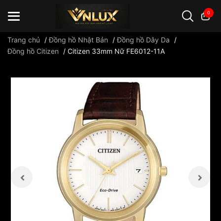
0
Trang chủ
/
Đồng hồ Nhật Bản
/
Đồng hồ Dây Da
/
Đồng hồ Citizen
/
Citizen 33mm Nữ FE6012-11A
Đồng hồ casio
đồng hồ G-Shock
đồng hồ Orient
...