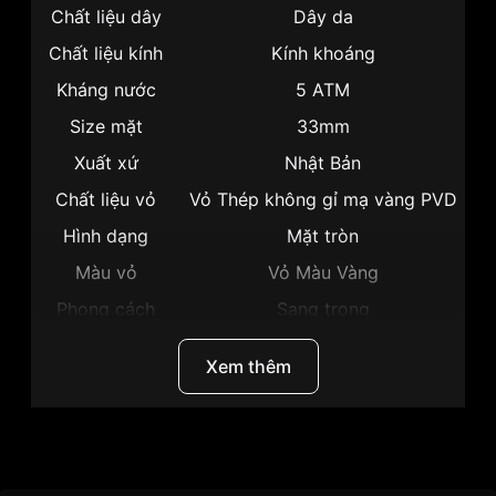
Chất liệu dây
Dây da
Chất liệu kính
Kính khoáng
Kháng nước
5 ATM
Size mặt
33mm
Xuất xứ
Nhật Bản
Chất liệu vỏ
Vỏ Thép không gỉ mạ vàng PVD
Hình dạng
Mặt tròn
Màu vỏ
Vỏ Màu Vàng
Phong cách
Sang trọng
Dạ quang, Lịch ngày, Giờ, Phút,
Tính năng
Xem thêm
Giây
Độ dày
8mm
Màu mặt
Mặt trắng
Thương hiệu
Citizen
Những sản phẩm tương tự
"Citizen 33mm Nữ