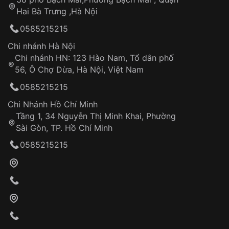
Tự ý sửa chữa
Hai Bà Trưng ,Hà Nội
Can thiệp tại các nơi không thuộc hệ
0585215215
thống VNLUX
Hotline: 0585 215 215
Chi nhánh Hà Nội
Chi nhánh HN: 123 Hào Nam, Tổ dân phố
Từ khóa SEO:
56, Ô Chợ Dừa, Hà Nội, Việt Nam
Hỗ trợ nhanh chóng – minh bạch
0585215215
Đảm bảo quyền lợi khách hàng
Đồng hành cùng khách hàng trong suốt quá
Chi Nhánh Hồ Chí Minh
trình sử dụng
Tầng 1, 34 Nguyễn Thị Minh Khai, Phường
Sài Gòn, TP. Hồ Chí Minh
Giao hàng tận nơi
0585215215
Khách hàng kiểm tra và thanh toán trực tiếp
cho nhân viên giao hàng
Xác nhận đơn hàng và thanh toán
VNLUX tiến hành giao hàng đến địa chỉ yêu
cầu