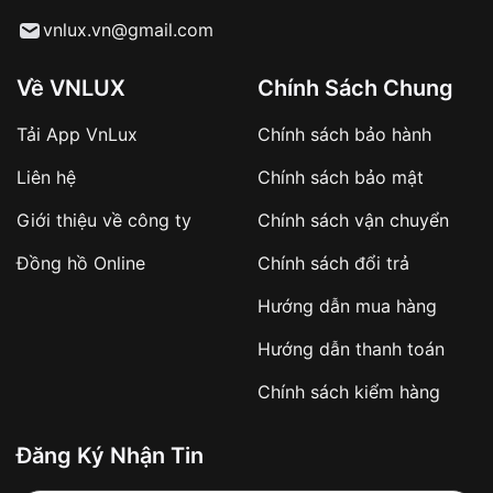
Từ khóa SEO:
vnlux.vn@gmail.com
Về VNLUX
Chính Sách Chung
Tải App VnLux
Chính sách bảo hành
Áp dụng với các đơn hàng giá trị cao hoặc
Liên hệ
Chính sách bảo mật
sản phẩm đặc biệt
Khách hàng cần
đặt cọc trước 10% giá trị đơn
Giới thiệu về công ty
Chính sách vận chuyển
hàng
Số tiền còn lại thanh toán khi nhận hàng hoặc
Đồng hồ Online
Chính sách đổi trả
theo thỏa thuận
Hướng dẫn mua hàng
Lợi ích của việc đặt cọc:
Hướng dẫn thanh toán
✔️ Đảm bảo xử lý đơn hàng nhanh chóng
Chính sách kiểm hàng
✔️ Hạn chế tình trạng hủy đơn không mong
muốn
Đăng Ký Nhận Tin
Từ khóa SEO: