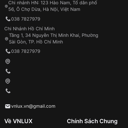
Chi nhánh HN: 123 Hào Nam, Tổ dân phố
Từ khóa SEO:
56, Ô Chợ Dừa, Hà Nội, Việt Nam
Hỗ trợ nhanh chóng – minh bạch
038 7827979
Đảm bảo quyền lợi khách hàng
Đồng hành cùng khách hàng trong suốt quá
Chi Nhánh Hồ Chí Minh
trình sử dụng
Tầng 1, 34 Nguyễn Thị Minh Khai, Phường
Sài Gòn, TP. Hồ Chí Minh
Giao hàng tận nơi
038 7827979
Khách hàng kiểm tra và thanh toán trực tiếp
cho nhân viên giao hàng
Xác nhận đơn hàng và thanh toán
VNLUX tiến hành giao hàng đến địa chỉ yêu
cầu
Từ khóa SEO:
vnlux.vn@gmail.com
Về VNLUX
Chính Sách Chung