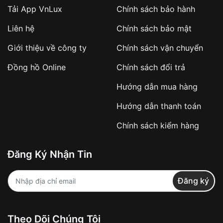
Tải App VnLux
Chính sách bảo hành
Áp dụng với các đơn hàng giá trị cao hoặc
Liên hệ
Chính sách bảo mật
sản phẩm đặc biệt
Khách hàng cần
đặt cọc trước 10% giá trị đơn
Giới thiệu về công ty
Chính sách vận chuyển
hàng
Số tiền còn lại thanh toán khi nhận hàng hoặc
Đồng hồ Online
Chính sách đổi trả
theo thỏa thuận
Hướng dẫn mua hàng
Lợi ích của việc đặt cọc:
Hướng dẫn thanh toán
✔️ Đảm bảo xử lý đơn hàng nhanh chóng
Chính sách kiểm hàng
✔️ Hạn chế tình trạng hủy đơn không mong
muốn
Đăng Ký Nhận Tin
Từ khóa SEO:
Đăng ký
Khách hàng được
kiểm tra hàng trước khi
Theo Dõi Chúng Tôi