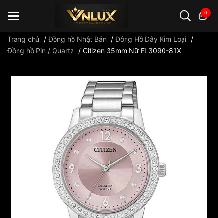
0
Trang chủ
/
Đồng hồ Nhật Bản
/
Đông Hồ Dây Kim Loại
/
Đồng hồ Pin / Quartz
/
Citizen 35mm Nữ EL3090-81X
Đồng hồ casio
đồng hồ G-Shock
đồng hồ Orient
...