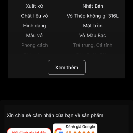
Xuất xứ
Nhật Bản
Chất liệu vỏ
Vỏ Thép không gỉ 316L
Hình dạng
Mặt tròn
Màu vỏ
Vỏ Màu Bạc
Phong cách
Trẻ trung, Cá tính
Tính năng
Giờ, Phút, Giây
Độ dày
9mm
Xem thêm
Màu mặt
Mặt hồng
Những sản phẩm tương tự
"Citizen 35mm Nữ
EL3090-81X":
Thương hiệu
Citizen
SKU
EL3090-81X
Chính sách vận chuyển VNLUX
Xin chia sẻ cảm nhận của bạn về sản phẩm
tiện lợi –
Đối tượng sử dụng
Nữ
nhanh chóng – minh bạch
Dòng máy
Pin / Quartz
Viết đánh giá tại đây