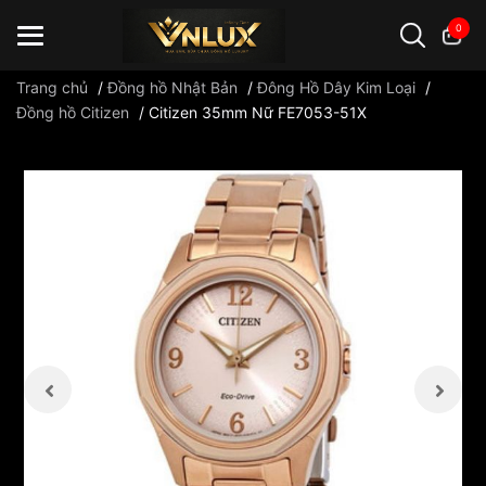
0
Trang chủ
/
Đồng hồ Nhật Bản
/
Đông Hồ Dây Kim Loại
/
Đồng hồ Citizen
/
Citizen 35mm Nữ FE7053-51X
Đồng hồ casio
đồng hồ G-Shock
đồng hồ Orient
...