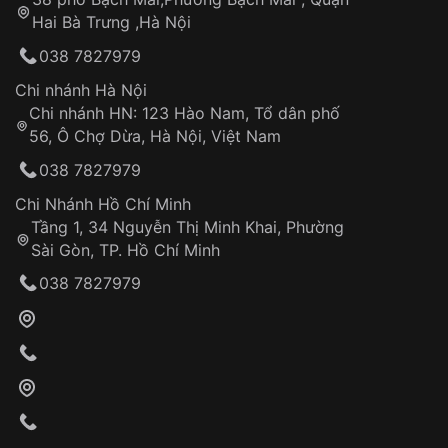
Tự ý sửa chữa
Hai Bà Trưng ,Hà Nội
Can thiệp tại các nơi không thuộc hệ
038 7827979
thống VNLUX
Hotline: 0585 215 215
Chi nhánh Hà Nội
Chi nhánh HN: 123 Hào Nam, Tổ dân phố
Từ khóa SEO:
56, Ô Chợ Dừa, Hà Nội, Việt Nam
Hỗ trợ nhanh chóng – minh bạch
038 7827979
Đảm bảo quyền lợi khách hàng
Đồng hành cùng khách hàng trong suốt quá
Chi Nhánh Hồ Chí Minh
trình sử dụng
Tầng 1, 34 Nguyễn Thị Minh Khai, Phường
Sài Gòn, TP. Hồ Chí Minh
Giao hàng tận nơi
038 7827979
Khách hàng kiểm tra và thanh toán trực tiếp
cho nhân viên giao hàng
Xác nhận đơn hàng và thanh toán
VNLUX tiến hành giao hàng đến địa chỉ yêu
cầu