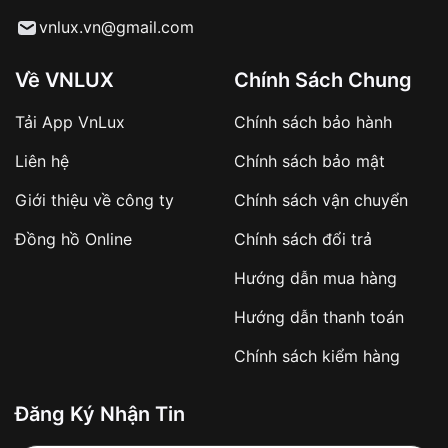
Từ khóa SEO:
vnlux.vn@gmail.com
Về VNLUX
Chính Sách Chung
Tải App VnLux
Chính sách bảo hành
Áp dụng với các đơn hàng giá trị cao hoặc
Liên hệ
Chính sách bảo mật
sản phẩm đặc biệt
Khách hàng cần
đặt cọc trước 10% giá trị đơn
Giới thiệu về công ty
Chính sách vận chuyển
hàng
Số tiền còn lại thanh toán khi nhận hàng hoặc
Đồng hồ Online
Chính sách đổi trả
theo thỏa thuận
Hướng dẫn mua hàng
Lợi ích của việc đặt cọc:
Hướng dẫn thanh toán
✔️ Đảm bảo xử lý đơn hàng nhanh chóng
Chính sách kiểm hàng
✔️ Hạn chế tình trạng hủy đơn không mong
muốn
Đăng Ký Nhận Tin
Từ khóa SEO: