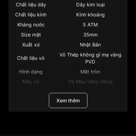
Chất liệu dây
Dây kim loại
Chất liệu kính
Kính khoáng
Kháng nước
5 ATM
Size mặt
35mm
Xuất xứ
Nhật Bản
Vỏ Thép không gỉ mạ vàng
Chất liệu vỏ
PVD
Hình dạng
Mặt tròn
Màu vỏ
Vỏ Màu Vàng Hồng
Phong cách
Sang trọng
Xem thêm
Tính năng
Dạ quang, Giờ, Phút, Giây
Độ dày
10mm
Màu mặt
Mặt vàng hồng
Thương hiệu
Citizen
Những sản phẩm tương tự
"Citizen 35mm Nữ