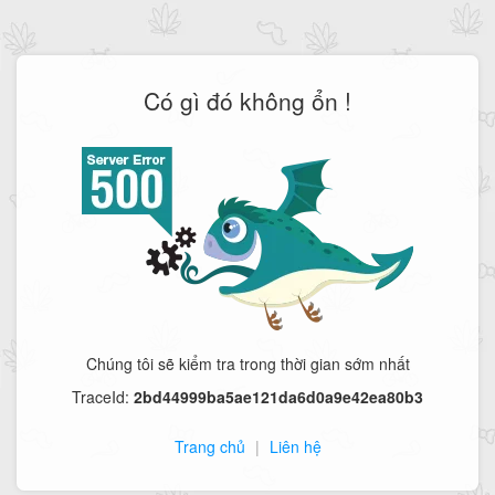
Có gì đó không ổn !
Chúng tôi sẽ kiểm tra trong thời gian sớm nhất
TraceId:
2bd44999ba5ae121da6d0a9e42ea80b3
Trang chủ
|
Liên hệ