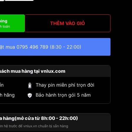
ping
THÊM VÀO GIỎ
h toán
đặt mua
0795 496 789
(8:30 - 22:00)
sách mua hàng tại vnlux.com
ển
Thay pin miễn phí trọn đời
h hãng
Bảo hành trọn gói 5 năm
a hàng(mở cửa từ 8h:00 - 22h:00)
iên hệ trước để vnlux.vn chuẩn bị sẵn hàng