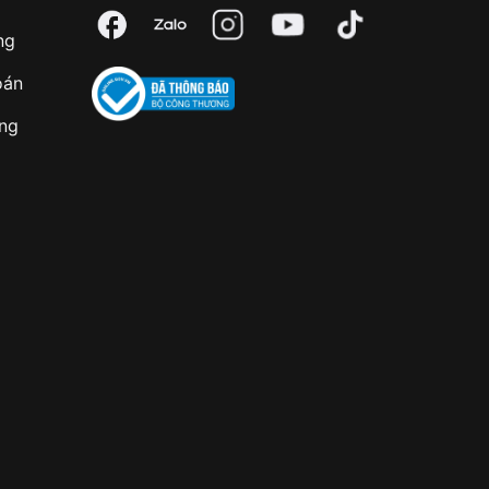
ng
oán
àng