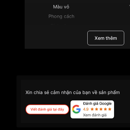
Màu vỏ
Phong cách
Tính năng
Độ dày
Xem thêm
Màu mặt
Những sản phẩm tương tự
"Citizen 38.5mm N
Xin chia sẻ cảm nhận của bạn về sản phẩm
Viết đánh giá tại đây