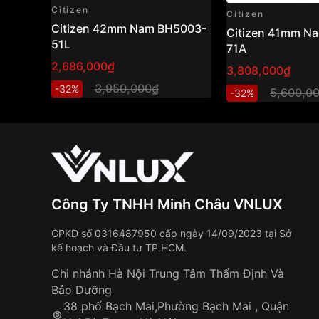
Citizen
Citizen
Citizen 42mm Nam BH5003-
Citizen 41mm N
51L
71A
2,686,000₫
3,808,000₫
3,950,000₫
-32%
5,600,0
-32%
Công Ty TNHH Minh Châu VNLUX
GPKD số 0316487950 cấp ngày 14/09/2023 tại Sở
kế hoạch và Đầu tư TP.HCM.
Chi nhánh Hà Nội Trung Tâm Thẩm Định Và
Bảo Dưỡng
38 phố Bạch Mai,Phường Bạch Mai , Quận