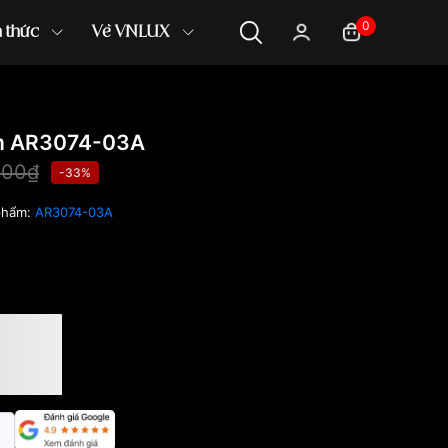
0
n thức
Về VNLUX
m AR3074-03A
000₫
-33%
phẩm:
AR3074-03A