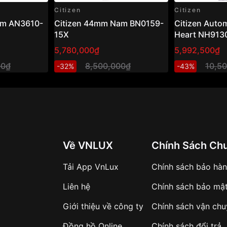
Citizen
Citizen
am AN3610-
Citizen 44mm Nam BN0159-
Citizen Auto
15X
Heart NH913
Đồng hồ nam 
5,780,000₫
5,992,500₫
xanh sang tr
00₫
8,500,000₫
10,5
-32%
-43%
Về VNLUX
Chính Sách Ch
Tải App VnLux
Chính sách bảo hà
Liên hệ
Chính sách bảo mậ
Giới thiệu về công ty
Chính sách vận ch
Đồng hồ Online
Chính sách đổi trả