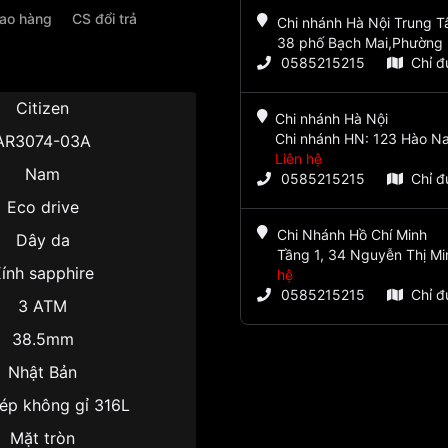
iao hàng
CS đổi trả
Chi nhánh Hà Nội Trung 
38 phố Bạch Mai,Phường 
0585215215
Chỉ 
Citizen
Chi nhánh Hà Nội
Chi nhánh HN: 123 Hào Na
AR3074-03A
Liên hệ
Nam
0585215215
Chỉ 
Eco drive
Chi Nhánh Hồ Chí Minh
Dây da
Tầng 1, 34 Nguyễn Thị Mi
ính sapphire
hệ
0585215215
Chỉ 
3 ATM
38.5mm
Nhật Bản
ép không gỉ 316L
Mặt tròn