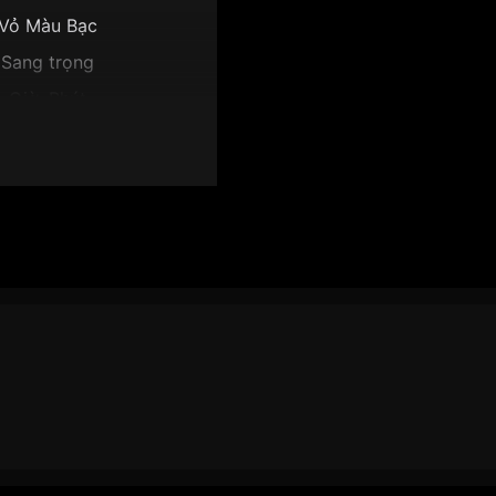
Vỏ Màu Bạc
Sang trọng
Giờ, Phút
4.7mm
Mặt trắng
am AR3074-03A":