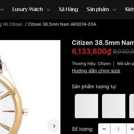
Luxury Watch
Xả Hàng
Sản phẩm
Kiế
 hồ Citizen
/
Citizen 38.5mm Nam AR3074-03A
ồng hồ G-Shock
đồng hồ Orient
...
Citizen 38.5mm Na
6,133,600₫
9,030,
Thương hiệu:
Citizen
|
Mã sản 
Hướng dẫn chọn size
Sản phẩm tương tự:
Số lượng: