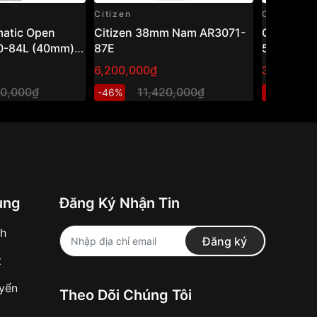
Citizen
Citizen
matic Open
Citizen 38mm Nam AR3071-
Citizen 
0-84L (40mm) –
87E
58A
cơ hở tim, mặt
6,200,000₫
3,383,00
ọng
00,000₫
11,420,000₫
3
-46%
-11%
ung
Đăng Ký Nhận Tin
nh
Đăng ký
t
uyển
Theo Dõi Chúng Tôi