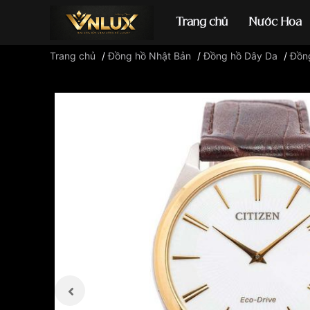
Trang chủ
Nước Hoa
Trang chủ
/
Đồng hồ Nhật Bản
/
Đồng hồ Dây Da
/
Đồng
Đồng hồ casio
đ