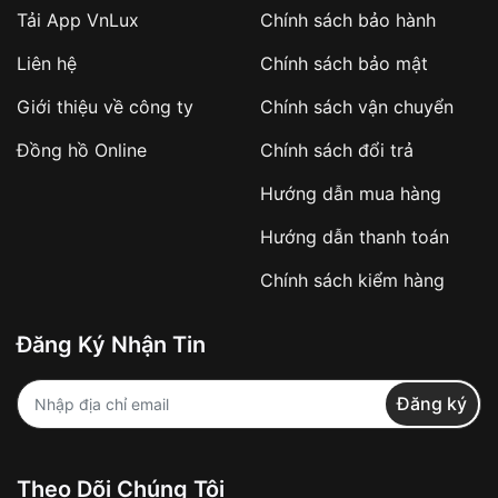
Tải App VnLux
Chính sách bảo hành
Áp dụng với các đơn hàng giá trị cao hoặc
Liên hệ
Chính sách bảo mật
sản phẩm đặc biệt
Khách hàng cần
đặt cọc trước 10% giá trị đơn
Giới thiệu về công ty
Chính sách vận chuyển
hàng
Số tiền còn lại thanh toán khi nhận hàng hoặc
Đồng hồ Online
Chính sách đổi trả
theo thỏa thuận
Hướng dẫn mua hàng
Lợi ích của việc đặt cọc:
Hướng dẫn thanh toán
✔️ Đảm bảo xử lý đơn hàng nhanh chóng
Chính sách kiểm hàng
✔️ Hạn chế tình trạng hủy đơn không mong
muốn
Đăng Ký Nhận Tin
Từ khóa SEO:
Đăng ký
Khách hàng được
kiểm tra hàng trước khi
Theo Dõi Chúng Tôi