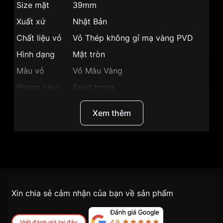
Size mặt
39mm
Xuất xứ
Nhật Bản
Chất liệu vỏ
Vỏ Thép không gỉ mạ vàng PVD
Hình dạng
Mặt tròn
Màu vỏ
Vỏ Màu Vàng
Phong cách
Sang trọng
Lịch thứ, Lịch ngày, 3 mặt 6 kim,
Tính năng
Xem thêm
Giờ, phút, giây
Độ dày
8mm
Màu mặt
Mặt vàng
Thương hiệu
Citizen
Những sản phẩm tương tự
"Citizen 39mm Nam
AG8353-81P":
SKU
AG8353-81P
Chính sách vận chuyển VNLUX
Xin chia sẻ cảm nhận của bạn về sản phẩm
tiện lợi –
Đối tượng sử dụng
Nam
nhanh chóng – minh bạch
Dòng máy
Pin / Quartz
Viết đánh giá tại đây