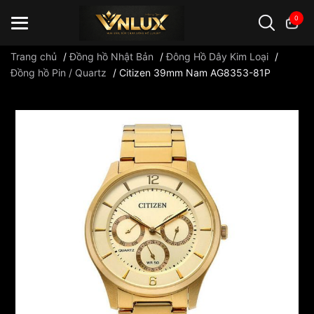
0
Trang chủ
/
Đồng hồ Nhật Bản
/
Đông Hồ Dây Kim Loại
/
Đồng hồ Pin / Quartz
/
Citizen 39mm Nam AG8353-81P
Đồng hồ casio
đồng hồ G-Shock
đồng hồ Orient
...