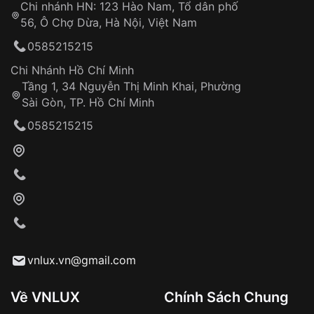
Chi nhánh HN: 123 Hào Nam, Tổ dân phố
Từ khóa SEO:
56, Ô Chợ Dừa, Hà Nội, Việt Nam
Hỗ trợ nhanh chóng – minh bạch
0585215215
Đảm bảo quyền lợi khách hàng
Đồng hành cùng khách hàng trong suốt quá
Chi Nhánh Hồ Chí Minh
trình sử dụng
Tầng 1, 34 Nguyễn Thị Minh Khai, Phường
Sài Gòn, TP. Hồ Chí Minh
Giao hàng tận nơi
0585215215
Khách hàng kiểm tra và thanh toán trực tiếp
cho nhân viên giao hàng
Xác nhận đơn hàng và thanh toán
VNLUX tiến hành giao hàng đến địa chỉ yêu
cầu
Từ khóa SEO:
vnlux.vn@gmail.com
Về VNLUX
Chính Sách Chung