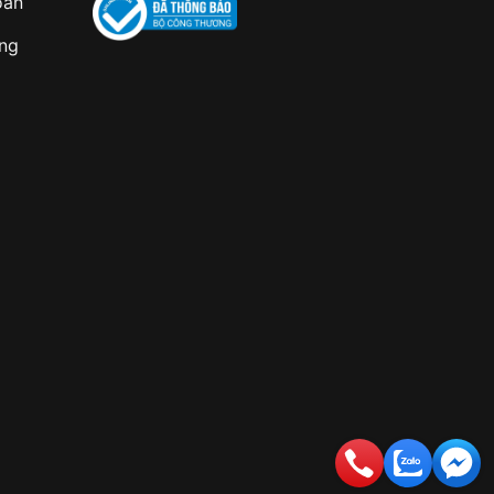
oán
àng