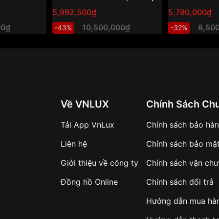
Đồng hồ nam cơ hở tim, mặt
5,992,500₫
5,780,000₫
xanh sang trọng
00₫
10,500,000₫
8,50
-43%
-32%
Về VNLUX
Chính Sách Ch
Tải App VnLux
Chính sách bảo hà
Liên hệ
Chính sách bảo mậ
Giới thiệu về công ty
Chính sách vận ch
Đồng hồ Online
Chính sách đổi trả
Hướng dẫn mua hà