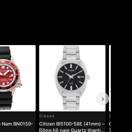
Citizen
Citizen
m Nam BN0159-
Citizen BI5100-58E (41mm) –
Citizen 
Đồng hồ nam Quartz thanh
75L