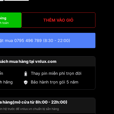
ping
THÊM VÀO GIỎ
h toán
đặt mua
0795 496 789
(8:30 - 22:00)
sách mua hàng tại vnlux.com
ển
Thay pin miễn phí trọn đời
h hãng
Bảo hành trọn gói 5 năm
a hàng(mở cửa từ 8h:00 - 22h:00)
iên hệ trước để vnlux.vn chuẩn bị sẵn hàng