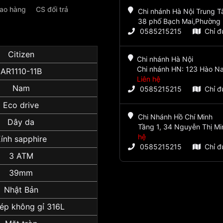
iao hàng
CS đổi trả
Chi nhánh Hà Nội Trung 
38 phố Bạch Mai,Phường 
0585215215
Chỉ 
Citizen
Chi nhánh Hà Nội
Chi nhánh HN: 123 Hào Na
AR1110-11B
Liên hệ
Nam
0585215215
Chỉ 
Eco drive
Chi Nhánh Hồ Chí Minh
Dây da
Tầng 1, 34 Nguyễn Thị Mi
hệ
ính sapphire
0585215215
Chỉ 
3 ATM
39mm
Nhật Bản
ép không gỉ 316L