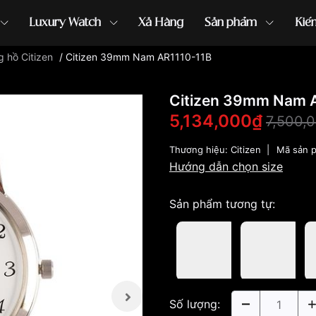
Luxury Watch
Xả Hàng
Sản phẩm
Kiế
 hồ Citizen
/
Citizen 39mm Nam AR1110-11B
ồng hồ G-Shock
đồng hồ Orient
...
Citizen 39mm Nam 
5,134,000₫
7,500,
Thương hiệu:
Citizen
|
Mã sản 
Hướng dẫn chọn size
Sản phẩm tương tự:
Số lượng: