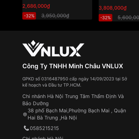
2,686,000₫
3,808,000₫
3,950,000₫
-32%
5,600,0
-32%
Công Ty TNHH Minh Châu VNLUX
GPKD số 0316487950 cấp ngày 14/09/2023 tại Sở
kế hoạch và Đầu tư TP.HCM.
Chi nhánh Hà Nội Trung Tâm Thẩm Định Và
Bảo Dưỡng
38 phố Bạch Mai,Phường Bạch Mai , Quận
Hai Bà Trưng ,Hà Nội
0585215215
Chi nhánh Hà Nội