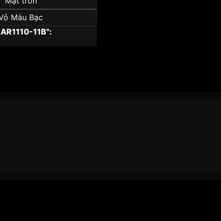
Mặt tròn
Vỏ Màu Bạc
AR1110-11B":