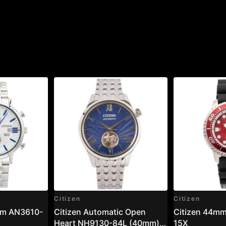
Citizen
Citizen
am AN3610-
Citizen Automatic Open
Citizen 44m
Heart NH9130-84L (40mm) –
15X