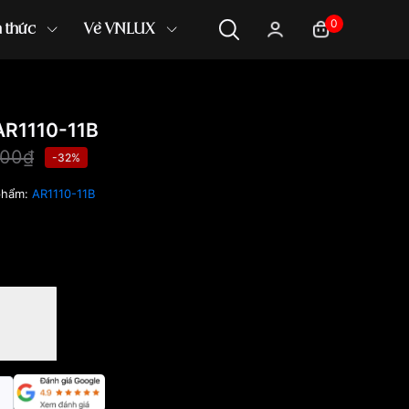
0
n thức
Về VNLUX
AR1110-11B
000₫
-32%
phẩm:
AR1110-11B